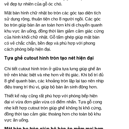
vẻ đẹp tự nhiên của gỗ óc chó.
Mặt bàn hình chữ nhật bo tròn các góc tạo diện tích
sử dụng rộng, thuận tiện cho 8 người ngồi. Các góc
bo tròn giúp bàn ăn an toàn hơn khi di chuyển quanh
khu vực ăn uống, đồng thời làm giảm cảm giác cứng
của hình khối chữ nhật. Gỗ tấm ghép giúp mặt bàn
có vẻ chắc chắn, bền đẹp và phù hợp với phong
cách phòng bếp hiện đại.
Tựa ghế cutout hình tròn tạo nét hiện đại
Chi tiết cutout hình tròn ở giữa tựa lưng giúp ghế ăn
trở nên khác biệt và nhẹ hơn về thị giác. Khi bố trí đủ
8 ghế quanh bàn, các khoảng tròn lặp lại tạo nên nhịp
điệu trang trí thú vị, giúp bộ bàn ăn sinh động hơn.
Thiết kế này cũng rất phù hợp với phòng bếp hiện
đại vì vừa đơn giản vừa có điểm nhấn. Tựa gỗ cong
nhẹ kết hợp cutout tròn giúp ghế không bị khô cứng,
đồng thời tạo cảm giác thoáng hơn cho toàn bộ khu
vực ăn uống.
Mặt bàn bo tròn giúp bộ bàn ăn mềm mại hơn