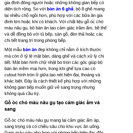
gia đình đông người hoặc những không gian bếp có
diện tích rộng. So với
bàn ăn 6 ghế
, bộ 8 ghế mang
lại nhiều chỗ ngồi hơn, phù hợp với các bữa ăn gia
đình lớn hoặc khi có khách. Với chất liệu gỗ óc chó
màu nâu gụ, bộ bàn ăn tạo cảm giác trầm ấm, bề thế
và dễ đồng bộ với tủ bếp, sàn gỗ, đèn thả hoặc các
chi tiết trang trí trong phòng bếp.
Một mẫu
bàn ăn
đẹp không chỉ nằm ở kích thước
mà còn ở tỷ lệ mặt bàn, dáng ghế và cách xử lý chi
tiết. Mặt bàn hình chữ nhật bo tròn các góc giúp bộ
bàn ăn mềm mại hơn, trong khi ghế tựa cao có
cutout hình tròn ở giữa tạo nét hiện đại, thoáng và
khác biệt. Đây là cách thiết kế phù hợp với những
không gian bếp muốn giữ vẻ sang trọng nhưng
không quá cầu kỳ.
Gỗ óc chó màu nâu gụ tạo cảm giác ấm và
sang
Gỗ óc chó màu nâu gụ mang lại cảm giác ấm áp,
sang trọng và có chiều sâu cho khu vực ăn uống.
Gam màu này phù hợp với phòng bếp hiện đại, đặc