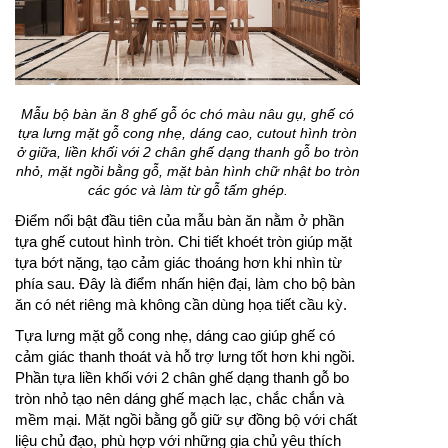
Mẫu bộ bàn ăn 8 ghế gỗ óc chó màu nâu gụ, ghế có
tựa lưng mặt gỗ cong nhẹ, dáng cao, cutout hình tròn
ở giữa, liền khối với 2 chân ghế dạng thanh gỗ bo tròn
nhỏ, mặt ngồi bằng gỗ, mặt bàn hình chữ nhật bo tròn
các góc và làm từ gỗ tấm ghép.
Điểm nổi bật đầu tiên của mẫu bàn ăn nằm ở phần
tựa ghế cutout hình tròn. Chi tiết khoét tròn giúp mặt
tựa bớt nặng, tạo cảm giác thoáng hơn khi nhìn từ
phía sau. Đây là điểm nhấn hiện đại, làm cho bộ bàn
ăn có nét riêng mà không cần dùng họa tiết cầu kỳ.
Tựa lưng mặt gỗ cong nhẹ, dáng cao giúp ghế có
cảm giác thanh thoát và hỗ trợ lưng tốt hơn khi ngồi.
Phần tựa liền khối với 2 chân ghế dạng thanh gỗ bo
tròn nhỏ tạo nên dáng ghế mạch lạc, chắc chắn và
mềm mại. Mặt ngồi bằng gỗ giữ sự đồng bộ với chất
liệu chủ đạo, phù hợp với những gia chủ yêu thích