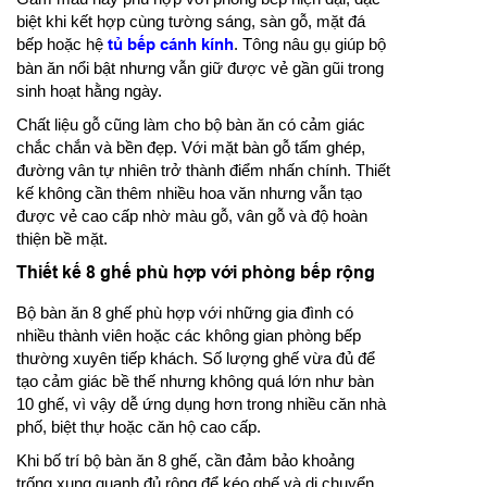
biệt khi kết hợp cùng tường sáng, sàn gỗ, mặt đá
bếp hoặc hệ
tủ bếp cánh kính
. Tông nâu gụ giúp bộ
bàn ăn nổi bật nhưng vẫn giữ được vẻ gần gũi trong
sinh hoạt hằng ngày.
Chất liệu gỗ cũng làm cho bộ bàn ăn có cảm giác
chắc chắn và bền đẹp. Với mặt bàn gỗ tấm ghép,
đường vân tự nhiên trở thành điểm nhấn chính. Thiết
kế không cần thêm nhiều hoa văn nhưng vẫn tạo
được vẻ cao cấp nhờ màu gỗ, vân gỗ và độ hoàn
thiện bề mặt.
Thiết kế 8 ghế phù hợp với phòng bếp rộng
Bộ bàn ăn 8 ghế phù hợp với những gia đình có
nhiều thành viên hoặc các không gian phòng bếp
thường xuyên tiếp khách. Số lượng ghế vừa đủ để
tạo cảm giác bề thế nhưng không quá lớn như bàn
10 ghế, vì vậy dễ ứng dụng hơn trong nhiều căn nhà
phố, biệt thự hoặc căn hộ cao cấp.
Khi bố trí bộ bàn ăn 8 ghế, cần đảm bảo khoảng
trống xung quanh đủ rộng để kéo ghế và di chuyển