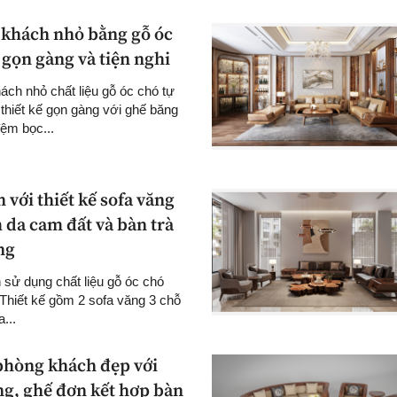
khách nhỏ bằng gỗ óc
ế gọn gàng và tiện nghi
ch nhỏ chất liệu gỗ óc chó tự
thiết kế gọn gàng với ghế băng
đệm bọc...
 với thiết kế sofa văng
 da cam đất và bàn trà
ng
 sử dụng chất liệu gỗ óc chó
Thiết kế gồm 2 sofa văng 3 chỗ
...
phòng khách đẹp với
ng, ghế đơn kết hợp bàn