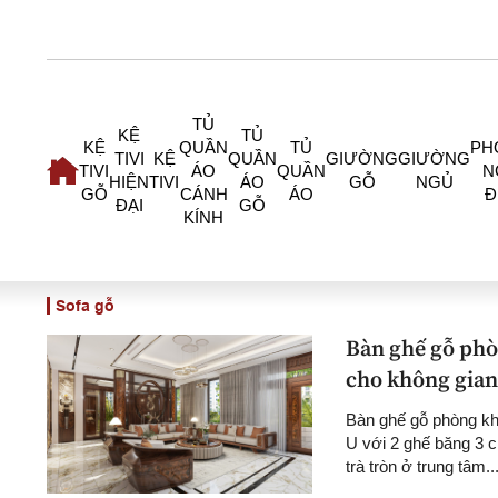
TỦ
KỆ
TỦ
KỆ
QUẦN
TỦ
PH
TIVI
KỆ
QUẦN
GIƯỜNG
GIƯỜNG
TIVI
ÁO
QUẦN
N
HIỆN
TIVI
ÁO
GỖ
NGỦ
GỖ
CÁNH
ÁO
Đ
ĐẠI
GỖ
KÍNH
Sofa gỗ
Bàn ghế gỗ phò
cho không gian
Bàn ghế gỗ phòng kh
U với 2 ghế băng 3 c
trà tròn ở trung tâm...