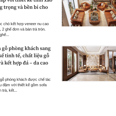
ấp với thiết kế tinh xảo
g trọng và bền bỉ cho
óc chó kết hợp veneer nu cao
 2 ghế đơn và bàn trà tròn.
ghế...
a gỗ phòng khách sang
kế tinh tế, chất liệu gỗ
rà kết hợp đá – da cao
 gỗ phòng khách được chế tác
u đậm với thiết kế gồm sofa
trà, kết...