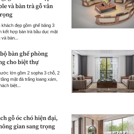
le và bàn trà gỗ vân
trọng
g khách đẹp gồm ghế băng 3
n kết hợp bàn trà bầu dục mặt
 và bàn...
 bộ bàn ghế phòng
ng cho biệt thự
hước lớn gồm 2 sopha 3 chỗ, 2
 tầng mặt đá trắng loang xám,
ách biệt...
ch gỗ óc chó hiện đại,
không gian sang trọng