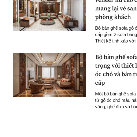
veneer nu cao c
mang lại vẻ san
phòng khách
Bộ bàn ghế sofa gỗ 
cấp gồm 2 sofa băng,
Thiết kế tinh xảo với 
Bộ bàn ghế sof
trọng với thiết 
óc chó và bàn t
cấp
Một bộ bàn ghế sofa
từ gỗ óc chó màu nâ
văng, ghế đơn và bàn 