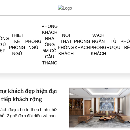
PHÒNG
KHÁCH
THIẾT
NỘI
VÁCH
ÒNG
NHÀ
KẾ
PHÒNG
THẤT
PHÒNG
NGĂN
TỦ
PH
GỦ
ỐNG
PHÒNG
NGỦ
PHÒNG
KHÁCH
PHÒNG
RƯỢU
BẾ
ẸP
5M CÓ
NGỦ
KHÁCH
KHÁCH
CẦU
THANG
ng khách đẹp hiện đại
 tiếp khách rộng
ách được bố trí theo hình chữ
hỗ, 2 ghế đơn đối diện và bàn
.