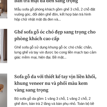
bàn trà mặt đá đen sang trọng
Mẫu sofa gỗ phòng khách gồm ghế 3 chỗ, 2 chỗ đặt
vuông góc, đối diện ghế đôn, kết hợp bàn trà hình
hộp chữ nhật mặt đá đen và...
Ghế sofa gỗ óc chó đẹp sang trọng cho
phòng khách cao cấp
Ghế sofa gỗ sử dụng khung gỗ óc chó chắc chắn,
lưng ghế và tay vịn được bo cong liền mạch tạo cảm
giác mềm mại, hiện đại. Bề mặt...
Sofa gỗ da với thiết kế tay vịn liền khối,
khung veneer nu và phối màu kem
vàng sang trọng
Bộ sofa gỗ da gồm 1 văng 3 chỗ, 1 văng 2 chỗ, 2
ghế đơn, bàn trà 2 tầng và bàn phụ nhỏ. Toàn bộ bề