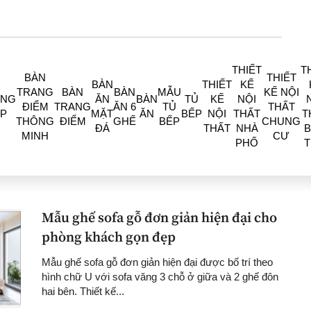
THIẾT
T
BÀN
THIẾT
BÀN
THIẾT
KẾ
TRANG
BÀN
BÀN
MẪU
KẾ NỘI
ÒNG
ĂN
BÀN
TỦ
KẾ
NỘI
ĐIỂM
TRANG
ĂN 6
TỦ
THẤT
P
MẶT
ĂN
BẾP
NỘI
THẤT
T
THÔNG
ĐIỂM
GHẾ
BẾP
CHUNG
ĐÁ
THẤT
NHÀ
B
MINH
CƯ
PHỐ
Mẫu ghế sofa gỗ đơn giản hiện đại cho
phòng khách gọn đẹp
Mẫu ghế sofa gỗ đơn giản hiện đại được bố trí theo
hình chữ U với sofa văng 3 chỗ ở giữa và 2 ghế đôn
hai bên. Thiết kế...