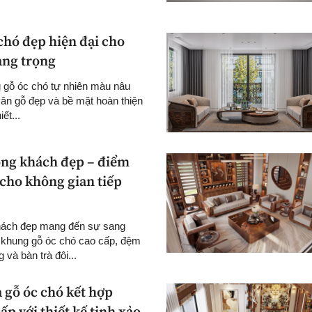
chó đẹp hiện đại cho
ang trọng
 gỗ óc chó tự nhiên màu nâu
 vân gỗ đẹp và bề mặt hoàn thiện
ết...
ng khách đẹp – điểm
cho không gian tiếp
hách đẹp mang đến sự sang
ờ khung gỗ óc chó cao cấp, đệm
và bàn trà đôi...
 gỗ óc chó kết hợp