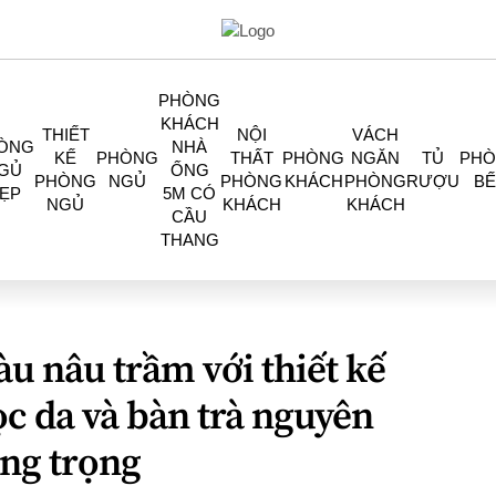
PHÒNG
KHÁCH
THIẾT
NỘI
VÁCH
ÒNG
NHÀ
KẾ
PHÒNG
THẤT
PHÒNG
NGĂN
TỦ
PH
GỦ
ỐNG
PHÒNG
NGỦ
PHÒNG
KHÁCH
PHÒNG
RƯỢU
BẾ
ẸP
5M CÓ
NGỦ
KHÁCH
KHÁCH
CẦU
THANG
àu nâu trầm với thiết kế
ọc da và bàn trà nguyên
ang trọng