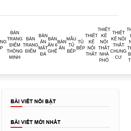
THIẾT
T
BÀN
THIẾT
BÀN
THIẾT
KẾ
TRANG
BÀN
BÀN
MẪU
KẾ NỘI
ÒNG
ĂN
BÀN
TỦ
KẾ
NỘI
ĐIỂM
TRANG
ĂN 6
TỦ
THẤT
P
MẶT
ĂN
BẾP
NỘI
THẤT
T
THÔNG
ĐIỂM
GHẾ
BẾP
CHUNG
ĐÁ
THẤT
NHÀ
B
MINH
CƯ
PHỐ
BÀI VIẾT NỔI BẬT
BÀI VIẾT MỚI NHẤT