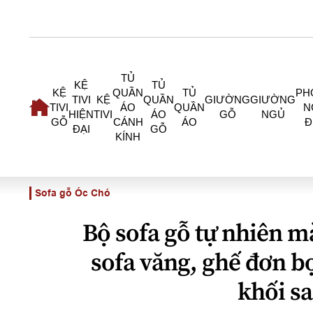
TỦ
KỆ
TỦ
KỆ
QUẦN
TỦ
PH
TIVI
KỆ
QUẦN
GIƯỜNG
GIƯỜNG
TIVI
ÁO
QUẦN
N
HIỆN
TIVI
ÁO
GỖ
NGỦ
GỖ
CÁNH
ÁO
Đ
ĐẠI
GỖ
KÍNH
Sofa gỗ Óc Chó
Bộ sofa gỗ tự nhiên m
sofa văng, ghế đơn b
khối s