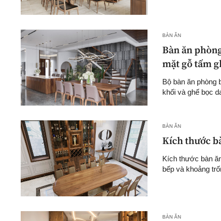
BÀN ĂN
Bàn ăn phòng 
mặt gỗ tấm g
Bộ bàn ăn phòng b
khối và ghế bọc 
BÀN ĂN
Kích thước b
Kích thước bàn ăn
bếp và khoảng trố
BÀN ĂN