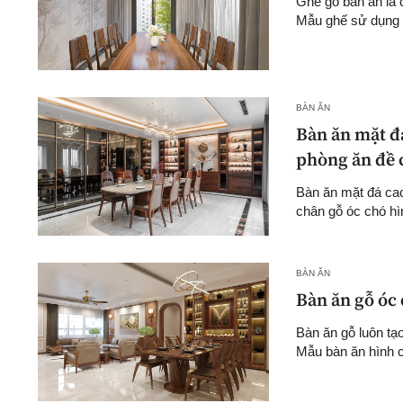
Ghế gỗ bàn ăn là c
Mẫu ghế sử dụng 
BÀN ĂN
Bàn ăn mặt đ
phòng ăn đề 
Bàn ăn mặt đá ca
chân gỗ óc chó hì
BÀN ĂN
Bàn ăn gỗ óc
Bàn ăn gỗ luôn tạ
Mẫu bàn ăn hình ch