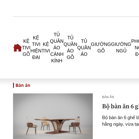
TỦ
KỆ
TỦ
KỆ
QUẦN
TỦ
PH
TIVI
KỆ
QUẦN
GIƯỜNG
GIƯỜNG
TIVI
ÁO
QUẦN
N
HIỆN
TIVI
ÁO
GỖ
NGỦ
GỖ
CÁNH
ÁO
Đ
ĐẠI
GỖ
KÍNH
Bàn ăn
BÀN ĂN
Bộ bàn ăn 6 
Bộ bàn ăn 6 ghế l
hằng ngày, vừa tạ