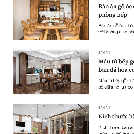
Bàn ăn gỗ óc
phòng bếp
Bàn ăn gỗ óc chó 
với không gian phò
BÀN ĂN
Mẫu tủ bếp gỗ
bàn đá hoa c
Mẫu tủ bếp gỗ chữ
bộ giữa hệ tủ treo
BÀN ĂN
Kích thước b
Kích thước bàn ăn
món và phù hợp vớ