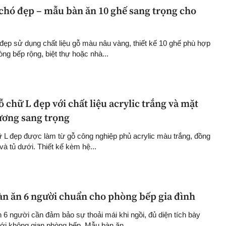
 chó đẹp – mẫu bàn ăn 10 ghế sang trọng cho
đẹp sử dụng chất liệu gỗ màu nâu vàng, thiết kế 10 ghế phù hợp
ng bếp rộng, biệt thự hoặc nhà...
 chữ L đẹp với chất liệu acrylic trắng và mặt
ương sang trọng
 L đẹp được làm từ gỗ công nghiệp phủ acrylic màu trắng, đồng
 và tủ dưới. Thiết kế kèm hệ...
àn ăn 6 người chuẩn cho phòng bếp gia đình
 6 người cần đảm bảo sự thoải mái khi ngồi, đủ diện tích bày
i không gian phòng bếp. Mẫu bàn ăn...