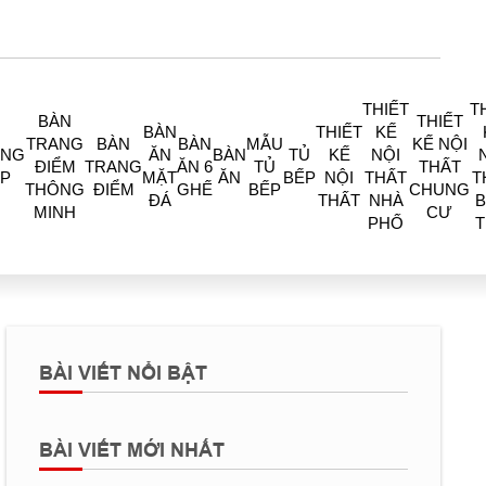
THIẾT
T
BÀN
THIẾT
BÀN
THIẾT
KẾ
TRANG
BÀN
BÀN
MẪU
KẾ NỘI
ÒNG
ĂN
BÀN
TỦ
KẾ
NỘI
ĐIỂM
TRANG
ĂN 6
TỦ
THẤT
P
MẶT
ĂN
BẾP
NỘI
THẤT
T
THÔNG
ĐIỂM
GHẾ
BẾP
CHUNG
ĐÁ
THẤT
NHÀ
B
MINH
CƯ
PHỐ
BÀI VIẾT NỔI BẬT
BÀI VIẾT MỚI NHẤT