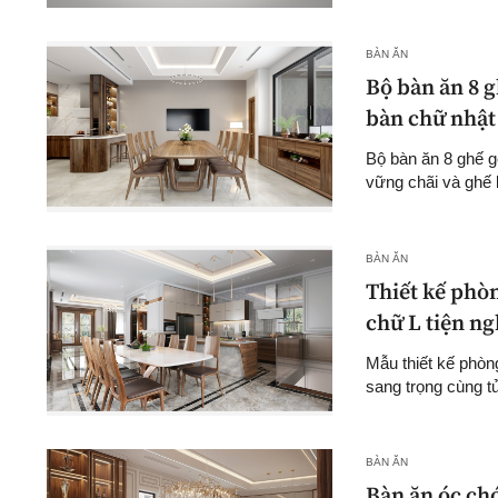
BÀN ĂN
Bộ bàn ăn 8 g
bàn chữ nhật 
Bộ bàn ăn 8 ghế gỗ
vững chãi và ghế 
BÀN ĂN
Thiết kế phòn
chữ L tiện ng
Mẫu thiết kế phòn
sang trọng cùng tủ
BÀN ĂN
Bàn ăn óc ch