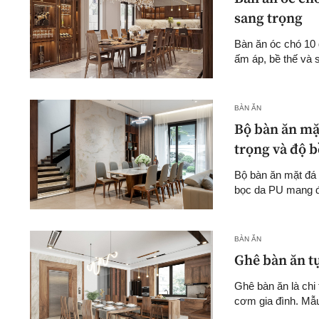
sang trọng
Bàn ăn óc chó 10 
ấm áp, bề thế và s
BÀN ĂN
Bộ bàn ăn mặ
trọng và độ b
Bộ bàn ăn mặt đá 
bọc da PU mang đế
BÀN ĂN
Ghê bàn ăn t
Ghê bàn ăn là chi 
cơm gia đình. Mẫu