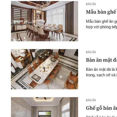
BÀN ĂN
Mẫu bàn ghế ă
Mẫu bàn ghế ăn gỗ
hợp với phòng bếp 
BÀN ĂN
Bàn ăn mặt đ
Bàn ăn mặt đá là 
trọng, sạch sẽ và
BÀN ĂN
Ghế gỗ bàn ă