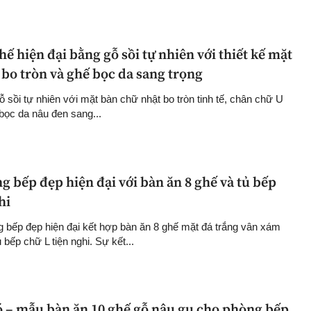
hế hiện đại bằng gỗ sồi tự nhiên với thiết kế mặt
bo tròn và ghế bọc da sang trọng
 sồi tự nhiên với mặt bàn chữ nhật bo tròn tinh tế, chân chữ U
bọc da nâu đen sang...
g bếp đẹp hiện đại với bàn ăn 8 ghế và tủ bếp
hi
g bếp đẹp hiện đại kết hợp bàn ăn 8 ghế mặt đá trắng vân xám
 bếp chữ L tiện nghi. Sự kết...
ó – mẫu bàn ăn 10 ghế gỗ nâu gụ cho phòng bếp