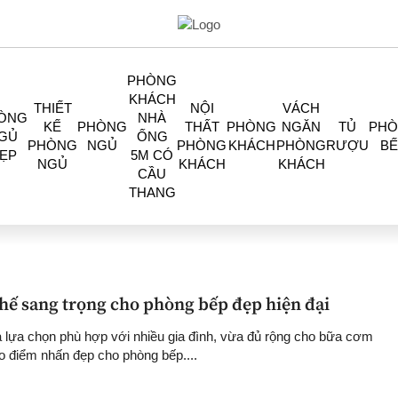
PHÒNG
KHÁCH
THIẾT
NỘI
VÁCH
ÒNG
NHÀ
KẾ
PHÒNG
THẤT
PHÒNG
NGĂN
TỦ
PH
GỦ
ỐNG
PHÒNG
NGỦ
PHÒNG
KHÁCH
PHÒNG
RƯỢU
BẾ
ẸP
5M CÓ
NGỦ
KHÁCH
KHÁCH
CẦU
THANG
ghế sang trọng cho phòng bếp đẹp hiện đại
à lựa chọn phù hợp với nhiều gia đình, vừa đủ rộng cho bữa cơm
o điểm nhấn đẹp cho phòng bếp....