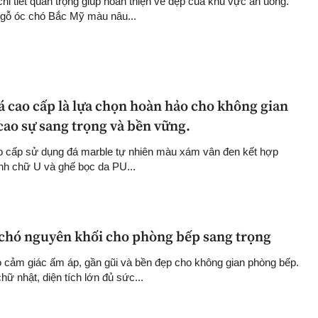
hi tiết quan trọng giúp hoàn thiện vẻ đẹp của khu vực ăn uống.
gỗ óc chó Bắc Mỹ màu nâu...
á cao cấp là lựa chọn hoàn hảo cho không gian
cao sự sang trọng và bền vững.
o cấp sử dụng đá marble tự nhiên màu xám vân đen kết hợp
nh chữ U và ghế bọc da PU...
 chó nguyên khối cho phòng bếp sang trọng
o cảm giác ấm áp, gần gũi và bền đẹp cho không gian phòng bếp.
ữ nhật, diện tích lớn đủ sức...