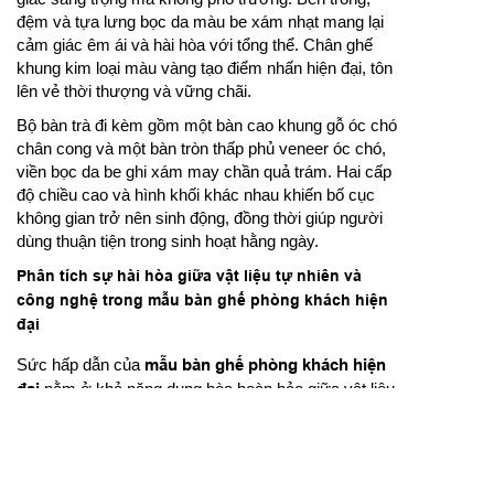
đệm và tựa lưng bọc da màu be xám nhạt mang lại
cảm giác êm ái và hài hòa với tổng thể. Chân ghế
khung kim loại màu vàng tạo điểm nhấn hiện đại, tôn
lên vẻ thời thượng và vững chãi.
Bộ bàn trà đi kèm gồm một bàn cao khung gỗ óc chó
chân cong và một bàn tròn thấp phủ veneer óc chó,
viền bọc da be ghi xám may chần quả trám. Hai cấp
độ chiều cao và hình khối khác nhau khiến bố cục
không gian trở nên sinh động, đồng thời giúp người
dùng thuận tiện trong sinh hoạt hằng ngày.
Phân tích sự hài hòa giữa vật liệu tự nhiên và
công nghệ trong mẫu bàn ghế phòng khách hiện
đại
Sức hấp dẫn của
mẫu bàn ghế phòng khách hiện
đại
nằm ở khả năng dung hòa hoàn hảo giữa vật liệu
tự nhiên và yếu tố kỹ thuật hiện đại. Gỗ óc chó – vật
liệu cao cấp được nhập khẩu chủ yếu từ Bắc Mỹ –
không chỉ có thớ gỗ mịn, vân xoáy sang trọng mà
còn có khả năng chống cong vênh, chịu nhiệt và độ