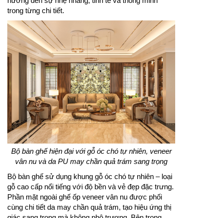
hướng đến sự nhẹ nhàng, tinh tế và thông minh
trong từng chi tiết.
Bộ bàn ghế hiện đại với gỗ óc chó tự nhiên, veneer
vân nu và da PU may chần quả trám sang trọng
Bộ bàn ghế sử dụng khung gỗ óc chó tự nhiên – loại
gỗ cao cấp nổi tiếng với độ bền và vẻ đẹp đặc trưng.
Phần mặt ngoài ghế ốp veneer vân nu được phối
cùng chi tiết da may chần quả trám, tạo hiệu ứng thị
giác sang trọng mà không phô trương. Bên trong,