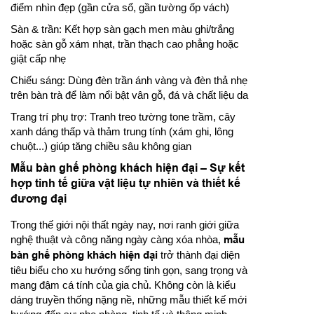
điểm nhìn đẹp (gần cửa sổ, gần tường ốp vách)
Sàn & trần: Kết hợp sàn gạch men màu ghi/trắng
hoặc sàn gỗ xám nhạt, trần thạch cao phẳng hoặc
giật cấp nhẹ
Chiếu sáng: Dùng đèn trần ánh vàng và đèn thả nhẹ
trên bàn trà để làm nổi bật vân gỗ, đá và chất liệu da
Trang trí phụ trợ: Tranh treo tường tone trầm, cây
xanh dáng thấp và thảm trung tính (xám ghi, lông
chuột...) giúp tăng chiều sâu không gian
Mẫu bàn ghế phòng khách hiện đại – Sự kết
hợp tinh tế giữa vật liệu tự nhiên và thiết kế
đương đại
Trong thế giới nội thất ngày nay, nơi ranh giới giữa
nghệ thuật và công năng ngày càng xóa nhòa,
mẫu
bàn ghế phòng khách hiện đại
trở thành đại diện
tiêu biểu cho xu hướng sống tinh gọn, sang trọng và
mang đậm cá tính của gia chủ. Không còn là kiểu
dáng truyền thống nặng nề, những mẫu thiết kế mới