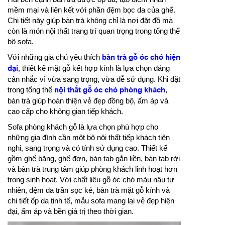
mềm mại và liên kết với phần đệm bọc da của ghế.
Chi tiết này giúp bàn trà không chỉ là nơi đặt đồ mà
còn là món nội thất trang trí quan trọng trong tổng thể
bộ sofa.
Với những gia chủ yêu thích
bàn trà gỗ óc chó hiện
đại
, thiết kế mặt gỗ kết hợp kính là lựa chọn đáng
cân nhắc vì vừa sang trọng, vừa dễ sử dụng. Khi đặt
trong tổng thể
nội thất gỗ óc chó phòng khách
,
bàn trà giúp hoàn thiện vẻ đẹp đồng bộ, ấm áp và
cao cấp cho không gian tiếp khách.
Sofa phòng khách gỗ là lựa chọn phù hợp cho
những gia đình cần một bộ nội thất tiếp khách tiện
nghi, sang trọng và có tính sử dụng cao. Thiết kế
gồm ghế băng, ghế đơn, bàn tab gắn liền, bàn tab rời
và bàn trà trung tâm giúp phòng khách linh hoạt hơn
trong sinh hoạt. Với chất liệu gỗ óc chó màu nâu tự
nhiên, đệm da trần sọc kẻ, bàn trà mặt gỗ kính và
chi tiết ốp da tinh tế, mẫu sofa mang lại vẻ đẹp hiện
đại, ấm áp và bền giá trị theo thời gian.