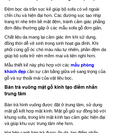
Đệm bọc da trần sọc kẻ giúp bộ sofa có vẻ ngoài
chỉn chu và hiện đại hơn. Các đường sọc tạo nhịp
trang trí nhẹ trên bề mặt đệm, tránh cảm giác phẳng
đơn điệu thường gặp ở các mẫu sofa gỗ đơn giản.
Chất liệu da mang lại cảm giác êm khi sử dụng,
đồng thời dễ vệ sinh trong sinh hoạt gia đình. Khi
phối cùng gỗ óc chó màu nâu tự nhiên, phần đệm da
giúp bộ sofa trở nên mềm mại và tiện nghi hơn.
Mẫu thiết kế này phù hợp với các
mẫu phòng
khách đẹp
cần sự cân bằng giữa vẻ sang trọng của
gỗ và sự thoải mái của vật liệu bọc.
Bàn trà vuông mặt gỗ kính tạo điểm nhấn
trung tâm
Bàn trà hình vuông được đặt ở trung tâm, sử dụng
mặt gỗ kết hợp mặt kính. Mặt gỗ giữ sự đồng bộ với
khung sofa, trong khi mặt kính tạo cảm giác hiện đại
và giúp khu vực trung tâm nhẹ hơn.
Hai bên cạnh bàn trà được ốp da, tạo điểm nhấn