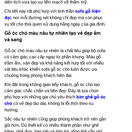
diện tích vừa tạo sự liền mạch về thẩm mỹ.
Chi tiết này rất phù hợp với tinh thần
sofa gỗ hiện
đại
, nơi mỗi đường nét không chỉ đẹp mà còn phục
vụ tốt cho thói quen sử dụng hằng ngày của gia đình.
Gỗ óc chó màu nâu tự nhiên tạo vẻ đẹp ấm
và sang
Gỗ óc chó màu nâu tự nhiên là chất liệu giúp bộ sofa
có cảm giác cao cấp ngay từ phần khung. Màu gỗ
trầm ấm, vân đẹp và khả năng kết hợp tốt với nhiều
vật liệu khác khiến sofa gỗ óc chó luôn được ưa
chuộng trong phòng khách hiện đại.
Khi đặt trong không gian tiếp khách, gỗ óc chó tạo
cảm giác chắc chắn và bền đẹp. Đây là lựa chọn
phù hợp với những gia chủ yêu thích
bàn ghế gỗ óc
chó
có vẻ đẹp lâu dài, không bị lỗi thời theo xu
hướng.
Sắc nâu tự nhiên cũng giúp phòng khách trở nên gần
gũi hơn. Dù thiết kế có nhiều thành phần như ghế
băng, ghế đơn, bàn tab và bàn trà, tổng thể vẫn giữ