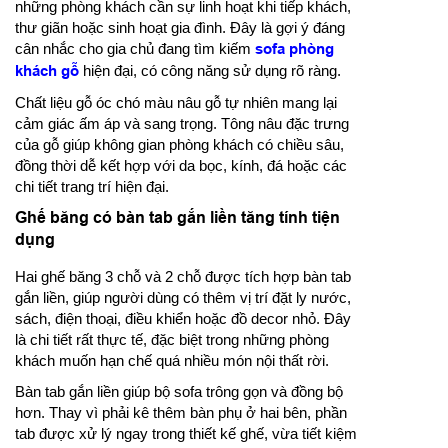
những phòng khách cần sự linh hoạt khi tiếp khách,
thư giãn hoặc sinh hoạt gia đình. Đây là gợi ý đáng
cân nhắc cho gia chủ đang tìm kiếm
sofa phòng
khách gỗ
hiện đại, có công năng sử dụng rõ ràng.
Chất liệu gỗ óc chó màu nâu gỗ tự nhiên mang lại
cảm giác ấm áp và sang trọng. Tông nâu đặc trưng
của gỗ giúp không gian phòng khách có chiều sâu,
đồng thời dễ kết hợp với da bọc, kính, đá hoặc các
chi tiết trang trí hiện đại.
Ghế băng có bàn tab gắn liền tăng tính tiện
dụng
Hai ghế băng 3 chỗ và 2 chỗ được tích hợp bàn tab
gắn liền, giúp người dùng có thêm vị trí đặt ly nước,
sách, điện thoại, điều khiển hoặc đồ decor nhỏ. Đây
là chi tiết rất thực tế, đặc biệt trong những phòng
khách muốn hạn chế quá nhiều món nội thất rời.
Bàn tab gắn liền giúp bộ sofa trông gọn và đồng bộ
hơn. Thay vì phải kê thêm bàn phụ ở hai bên, phần
tab được xử lý ngay trong thiết kế ghế, vừa tiết kiệm