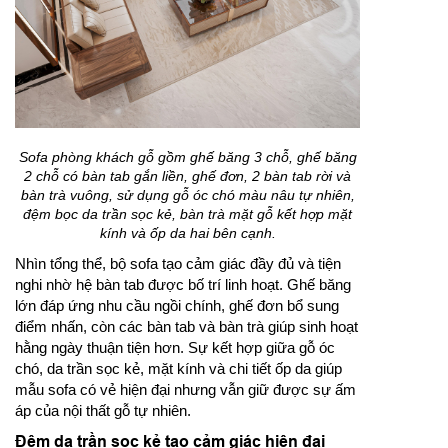
Sofa phòng khách gỗ gồm ghế băng 3 chỗ, ghế băng
2 chỗ có bàn tab gắn liền, ghế đơn, 2 bàn tab rời và
bàn trà vuông, sử dụng gỗ óc chó màu nâu tự nhiên,
đệm bọc da trần sọc kẻ, bàn trà mặt gỗ kết hợp mặt
kính và ốp da hai bên cạnh.
Nhìn tổng thể, bộ sofa tạo cảm giác đầy đủ và tiện
nghi nhờ hệ bàn tab được bố trí linh hoạt. Ghế băng
lớn đáp ứng nhu cầu ngồi chính, ghế đơn bổ sung
điểm nhấn, còn các bàn tab và bàn trà giúp sinh hoạt
hằng ngày thuận tiện hơn. Sự kết hợp giữa gỗ óc
chó, da trần sọc kẻ, mặt kính và chi tiết ốp da giúp
mẫu sofa có vẻ hiện đại nhưng vẫn giữ được sự ấm
áp của nội thất gỗ tự nhiên.
Đệm da trần sọc kẻ tạo cảm giác hiện đại