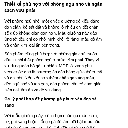
Thiết kế phù hợp với phòng ngủ nhỏ và ngân
sách vừa phải
Với phòng ngủ nhỏ, một chiếc giường có kiểu dáng
đơn giản, kê sát đất và không lộ nhiều chi tiết chân
sẽ giúp không gian gọn hơn. Mẫu giường này đáp
ứng tốt tiêu chí đó nhờ hình khối rõ ràng, màu gỗ ấm
và chân kim loại ẩn bên trong.
Sản phẩm cũng phù hợp với những gia chủ muốn
đầu tư nội thất phòng ngủ ở mức vừa phải. Thay vì
sử dụng toàn bộ gỗ tự nhiên, MDF lõi xanh phủ
veneer óc chó là phương án cân bằng giữa thẩm mỹ
và chi phí. Nếu kết hợp thêm chăn ga sáng màu,
đèn ngủ nhỏ và tab gọn, căn phòng vẫn có cảm giác
hiện đại, ấm áp và dễ sử dụng.
Gợi ý phối hợp để giường gỗ giá rẻ vẫn đẹp và
sang
Với mẫu giường này, nên chọn chăn ga màu kem,
be, ghi sáng hoặc trắng ngà để làm nổi bật màu nâu
hạt dẻ của veneer óc chó. Tab đầu giường có thể