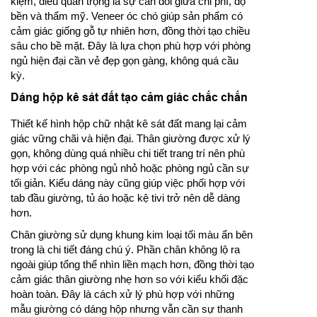
kiệm, điều quan trọng là sự cân đối giữa chi phí, độ
bền và thẩm mỹ. Veneer óc chó giúp sản phẩm có
cảm giác giống gỗ tự nhiên hơn, đồng thời tạo chiều
sâu cho bề mặt. Đây là lựa chọn phù hợp với phòng
ngủ hiện đại cần vẻ đẹp gọn gàng, không quá cầu
kỳ.
Dáng hộp kê sát đất tạo cảm giác chắc chắn
Thiết kế hình hộp chữ nhật kê sát đất mang lại cảm
giác vững chãi và hiện đại. Thân giường được xử lý
gọn, không dùng quá nhiều chi tiết trang trí nên phù
hợp với các phòng ngủ nhỏ hoặc phòng ngủ cần sự
tối giản. Kiểu dáng này cũng giúp việc phối hợp với
tab đầu giường, tủ áo hoặc kệ tivi trở nên dễ dàng
hơn.
Chân giường sử dụng khung kim loại tối màu ẩn bên
trong là chi tiết đáng chú ý. Phần chân không lộ ra
ngoài giúp tổng thể nhìn liền mạch hơn, đồng thời tạo
cảm giác thân giường nhẹ hơn so với kiểu khối đặc
hoàn toàn. Đây là cách xử lý phù hợp với những
mẫu giường có dáng hộp nhưng vẫn cần sự thanh