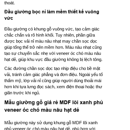
thoát.
Đầu giường bọc nỉ làm mềm thiết kế vuông
vức
Đầu giường có khung gỗ vuông vức, tạo cảm giác
chắc chắn và rõ hình khối. Tuy nhiên, phần giữa
được bọc vải nỉ màu nâu nhạt may chần sọc dọc
giúp tổng thể trở nên mềm hơn. Màu nâu nhạt cũng
tạo sự chuyển sắc nhẹ với veneer óc chó màu nâu
hạt dẻ, giúp khu vực đầu giường không bị lệch tông.
Các đường chần sọc dọc tạo nhịp điệu cho bề mặt
vải, tránh cảm giác phẳng và đơn điệu. Ngoài yếu tố
thẩm mỹ, lớp vải nỉ cũng giúp người dùng thoải mái
hơn khi tựa lưng đọc sách, xem điện thoại hoặc thư
giãn trước khi ngủ.
Mẫu giường gỗ giá rẻ MDF lõi xanh phủ
veneer óc chó màu nâu hạt dẻ
Mẫu giường này sử dụng khung gỗ MDF lõi xanh
phủ veneer óc chó màu nâu hạt dẻ, phù hợp với