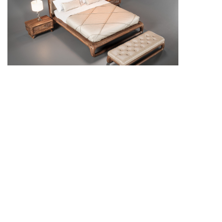
Mẫu giường có thiết kế hài hòa, giúp phòng ngủ thêm
ấm cúng và dễ sử dụng.
Mẫu giường phù hợp sẽ giúp căn phòng có bố cục
rõ ràng và cân đối hơn. Tùy theo diện tích, gia chủ
có thể lựa chọn kiểu giường đơn giản, hiện đại hoặc
sang trọng để tạo cảm giác thoải mái khi nghỉ ngơi.