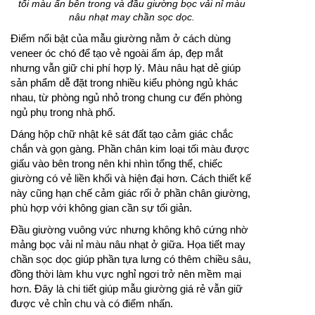
tối màu ẩn bên trong và đầu giường bọc vải nỉ màu
nâu nhạt may chần sọc dọc.
Điểm nổi bật của mẫu giường nằm ở cách dùng
veneer óc chó để tạo vẻ ngoài ấm áp, đẹp mắt
nhưng vẫn giữ chi phí hợp lý. Màu nâu hạt dẻ giúp
sản phẩm dễ đặt trong nhiều kiểu phòng ngủ khác
nhau, từ phòng ngủ nhỏ trong chung cư đến phòng
ngủ phụ trong nhà phố.
Dáng hộp chữ nhật kê sát đất tạo cảm giác chắc
chắn và gọn gàng. Phần chân kim loại tối màu được
giấu vào bên trong nên khi nhìn tổng thể, chiếc
giường có vẻ liền khối và hiện đại hơn. Cách thiết kế
này cũng hạn chế cảm giác rối ở phần chân giường,
phù hợp với không gian cần sự tối giản.
Đầu giường vuông vức nhưng không khô cứng nhờ
mảng bọc vải nỉ màu nâu nhạt ở giữa. Họa tiết may
chần sọc dọc giúp phần tựa lưng có thêm chiều sâu,
đồng thời làm khu vực nghỉ ngơi trở nên mềm mại
hơn. Đây là chi tiết giúp mẫu giường giá rẻ vẫn giữ
được vẻ chỉn chu và có điểm nhấn.