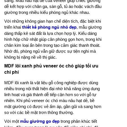
sang. Màu nâu hạt dẻ của veneer giúp chiếc giường
dễ kết hợp với chăn ga, sàn gỗ, tủ áo hoặc vách đầu
giường trong nhiều kiểu phòng ngủ khác nhau.
Với những không gian hạn chế diện tích, đặc biệt khi
triển khai
thiết kế phòng ngủ nhỏ đẹp
, mẫu giường
dáng thấp kê sát đất là lựa chọn hợp lý. Kiểu dáng
hình hộp chữ nhật giúp căn phòng gọn hơn, trong khi
chân kim loại ẩn bên trong tạo cảm giác thanh thoát.
Nhờ đó, phòng ngủ vẫn giữ được sự tiện nghi mà
không bị nặng nề về thị giác.
MDF lõi xanh phủ veneer óc chó giúp tối ưu
chi phí
MDF lõi xanh là vật liệu gỗ công nghiệp được dùng
nhiều trong nội thất hiện đại nhờ khả năng ứng dụng
linh hoạt và giá thành dễ tiếp cận hơn so với gỗ tự
nhiên. Khi phủ veneer óc chó màu nâu hạt dẻ, bề
mặt giường có được vẻ ấm áp, gần gũi và sang hơn
so với các bề mặt trơn thông thường.
Với một
mẫu giường go đẹp
trong phân khúc tiết