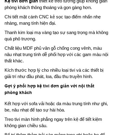
Kệ tivi đơn giản
thiết kế treo tường giúp không gian
phòng khách thông thoáng và gọn gàng hơn.
Chi tiết mặt cánh CNC kẻ sọc tạo điểm nhấn nhẹ
nhàng, mang tính hiện đại.
Thanh kim loại mạ vàng tạo sự sang trọng mà không
quá phô trương.
Chất liệu MDF phủ vân gỗ chống cong vênh, màu
nâu nhạt trung tính dễ phối hợp với các gam màu nội
thất khác.
Kích thước hợp lý cho nhiều loại tivi và các thiết bị
giải trí như đầu phát, loa, đầu thu truyền hình.
Gợi ý phối hợp kệ tivi đơn giản với nội thất
phòng khách
Kết hợp với sofa vải hoặc da màu trung tính như ghi,
be, nâu nhạt để tạo sự hài hòa.
Treo tivi màn hình phẳng ngay trên kệ để tiết kiệm
không gian chiều sâu.
Bố trí thêm thảm trải sàn mỏng tone ghi hoặc be để