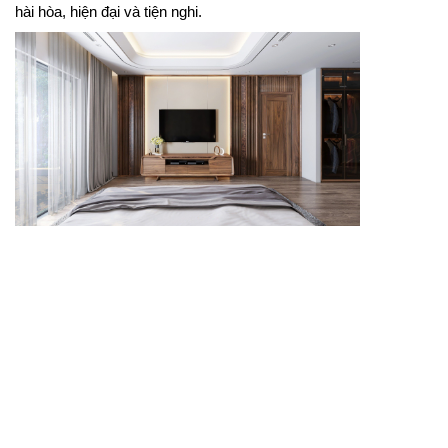
hài hòa, hiện đại và tiện nghi.
Kệ tivi phòng ngủ giúp khu vực giải trí trong phòng
nghỉ thêm gọn gàng, tiện nghi và hài hòa với nội thất
chung.
Kệ tivi phòng ngủ nên có kích thước vừa phải, kiểu
dáng nhẹ nhàng và đủ khoang lưu trữ cho các thiết
bị cần thiết. Thiết kế phù hợp giúp căn phòng vẫn giữ
được sự thư giãn mà không bị rối mắt. Khi phối cùng
giường ngủ
và tủ áo đồng bộ, không gian sẽ thêm
ấm cúng, hiện đại và đẹp mắt.