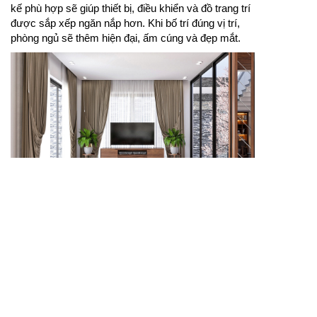
kế phù hợp sẽ giúp thiết bị, điều khiển và đồ trang trí
được sắp xếp ngăn nắp hơn. Khi bố trí đúng vị trí,
phòng ngủ sẽ thêm hiện đại, ấm cúng và đẹp mắt.
Kệ dể tivi giúp bố trí tivi và phụ kiện giải trí gọn gàng,
phù hợp với nhiều không gian phòng ngủ.
Kệ dể tivi nên được lựa chọn theo kích thước màn
hình, diện tích tường và khoảng cách xem từ
giường. Thiết kế có thể dùng dạng thấp, ngăn kéo
hoặc kệ treo để tiết kiệm diện tích. Khi phối cùng
màu nội thất hài hòa, căn phòng sẽ thêm tiện nghi,
gọn gàng và đẹp mắt.