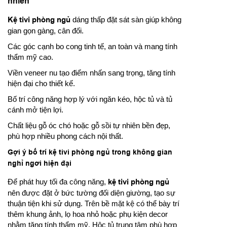
nhiên
Kệ tivi phòng ngủ
dáng thấp đặt sát sàn giúp không
gian gọn gàng, cân đối.
Các góc cạnh bo cong tinh tế, an toàn và mang tính
thẩm mỹ cao.
Viền veneer nu tạo điểm nhấn sang trọng, tăng tính
hiện đại cho thiết kế.
Bố trí công năng hợp lý với ngăn kéo, hộc tủ và tủ
cánh mở tiện lợi.
Chất liệu gỗ óc chó hoặc gỗ sồi tự nhiên bền đẹp,
phù hợp nhiều phong cách nội thất.
Gợi ý bố trí kệ tivi phòng ngủ trong không gian
nghỉ ngơi hiện đại
Để phát huy tối đa công năng,
kệ tivi phòng ngủ
nên được đặt ở bức tường đối diện giường, tạo sự
thuận tiện khi sử dụng. Trên bề mặt kệ có thể bày trí
thêm khung ảnh, lọ hoa nhỏ hoặc phụ kiện decor
nhằm tăng tính thẩm mỹ. Hộc tủ trung tâm phù hợp