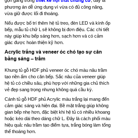
gọn gàng trong
thiết kế nội thất chung cư
, đây là
phương án dễ ứng dụng vì vừa có đủ công năng,
vừa giữ được lối đi thoáng.
Nếu được bố trí thêm hệ tủ treo, đèn LED và kính ốp
bếp, mẫu tủ chữ L sẽ không bị đơn điệu. Các chi tiết
này giúp khu bếp sáng hơn, sạch hơn và có cảm
giác được hoàn thiện kỹ hơn.
Acrylic trắng và veneer óc chó tạo sự cân
bằng sáng – trầm
Khung tủ gỗ HDF phủ veneer óc chó màu nâu trầm
tạo nền ấm cho căn bếp. Sắc nâu của veneer giúp
hệ tủ có chiều sâu, phù hợp với những gia chủ thích
vẻ đẹp sang trọng nhưng không quá cầu kỳ.
Cánh tủ gỗ HDF phủ Acrylic màu trắng lại mang đến
cảm giác sáng và hiện đại. Bề mặt trắng giúp không
gian bếp nhẹ hơn, đặc biệt khi hệ tủ có nhiều khoang
hoặc kéo dài theo dáng chữ L. Đây là cách phối màu
hiệu quả: nâu trầm tạo điểm tựa, trắng bóng làm tổng
thể thoáng hơn.