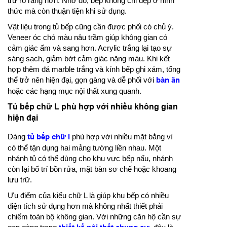
trữ rõ ràng hơn. Nhờ đó, bếp không chỉ đẹp ở hình
thức mà còn thuận tiện khi sử dụng.
Vật liệu trong tủ bếp cũng cần được phối có chủ ý.
Veneer óc chó màu nâu trầm giúp không gian có
cảm giác ấm và sang hơn. Acrylic trắng lại tạo sự
sáng sạch, giảm bớt cảm giác nặng màu. Khi kết
hợp thêm đá marble trắng và kính bếp ghi xám, tổng
thể trở nên hiện đại, gọn gàng và dễ phối với
bàn ăn
hoặc các hạng mục nội thất xung quanh.
Tủ bếp chữ L phù hợp với nhiều không gian
hiện đại
Dáng
tủ bếp chữ l
phù hợp với nhiều mặt bằng vì
có thể tận dụng hai mảng tường liền nhau. Một
nhánh tủ có thể dùng cho khu vực bếp nấu, nhánh
còn lại bố trí bồn rửa, mặt bàn sơ chế hoặc khoang
lưu trữ.
Ưu điểm của kiểu chữ L là giúp khu bếp có nhiều
diện tích sử dụng hơn mà không nhất thiết phải
chiếm toàn bộ không gian. Với những căn hộ cần sự