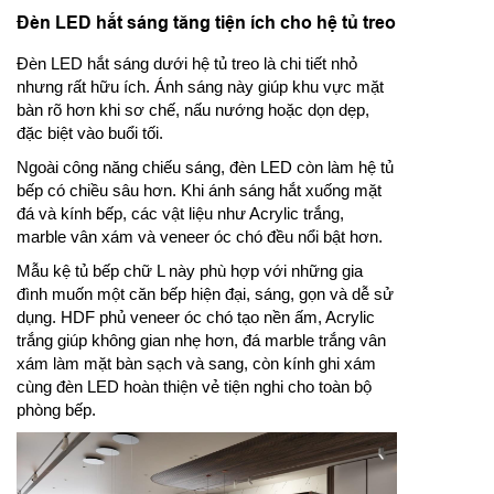
Đèn LED hắt sáng tăng tiện ích cho hệ tủ treo
Đèn LED hắt sáng dưới hệ tủ treo là chi tiết nhỏ
nhưng rất hữu ích. Ánh sáng này giúp khu vực mặt
bàn rõ hơn khi sơ chế, nấu nướng hoặc dọn dẹp,
đặc biệt vào buổi tối.
Ngoài công năng chiếu sáng, đèn LED còn làm hệ tủ
bếp có chiều sâu hơn. Khi ánh sáng hắt xuống mặt
đá và kính bếp, các vật liệu như Acrylic trắng,
marble vân xám và veneer óc chó đều nổi bật hơn.
Mẫu kệ tủ bếp chữ L này phù hợp với những gia
đình muốn một căn bếp hiện đại, sáng, gọn và dễ sử
dụng. HDF phủ veneer óc chó tạo nền ấm, Acrylic
trắng giúp không gian nhẹ hơn, đá marble trắng vân
xám làm mặt bàn sạch và sang, còn kính ghi xám
cùng đèn LED hoàn thiện vẻ tiện nghi cho toàn bộ
phòng bếp.