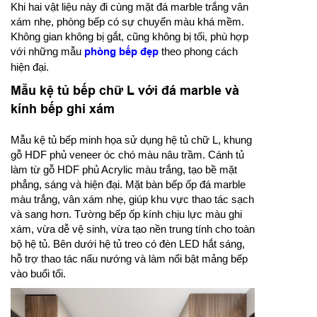
Khi hai vật liệu này đi cùng mặt đá marble trắng vân
xám nhẹ, phòng bếp có sự chuyển màu khá mềm.
Không gian không bị gắt, cũng không bị tối, phù hợp
với những mẫu
phòng bếp đẹp
theo phong cách
hiện đại.
Mẫu kệ tủ bếp chữ L với đá marble và
kính bếp ghi xám
Mẫu kệ tủ bếp minh họa sử dụng hệ tủ chữ L, khung
gỗ HDF phủ veneer óc chó màu nâu trầm. Cánh tủ
làm từ gỗ HDF phủ Acrylic màu trắng, tạo bề mặt
phẳng, sáng và hiện đại. Mặt bàn bếp ốp đá marble
màu trắng, vân xám nhẹ, giúp khu vực thao tác sạch
và sang hơn. Tường bếp ốp kính chịu lực màu ghi
xám, vừa dễ vệ sinh, vừa tạo nền trung tính cho toàn
bộ hệ tủ. Bên dưới hệ tủ treo có đèn LED hắt sáng,
hỗ trợ thao tác nấu nướng và làm nổi bật mảng bếp
vào buổi tối.