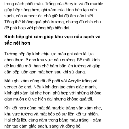
trong cách phối màu. Trắng của Acrylic và đá marble
giúp bếp sáng hơn, ghi xám của kính bếp tạo nền
sạch, còn veneer óc chó giữ lại độ ấm cần thiết.
Tổng thể không quá phô trương, nhưng đủ chỉn chu
để phù hợp với phòng bếp hiện đại.
Kính bếp ghi xám giúp khu vực nấu sạch và
sắc nét hơn
Tường bếp ốp kính chịu lực màu ghi xám là lựa
chọn thực tế cho khu vực nấu nướng. Bề mặt kính
dễ lau dầu mỡ, hạn chế bám bẩn lên tường và giúp
căn bếp luôn gọn mắt hơn sau khi sử dụng.
Màu ghi xám cũng rất dễ phối với Acrylic trắng và
veneer óc chó. Nếu kính đen tạo cảm giác mạnh,
kính ghi xám lại nhẹ hơn, phù hợp với những không
gian muốn giữ vẻ hiện đại nhưng không quá tối.
Khi kết hợp cùng mặt đá marble trắng vân xám nhẹ,
khu vực tường và mặt bếp có sự liên kết tự nhiên.
Hai chất liệu cùng nằm trong bảng màu trắng – xám
nên tạo cảm giác sạch, sáng và đồng bộ.