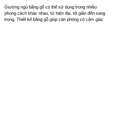
Giường ngủ bằng gỗ có thể sử dụng trong nhiều
phong cách khác nhau, từ hiện đại, tối giản đến sang
trọng. Thiết kế bằng gỗ giúp căn phòng có cảm giác
gần gũi, dễ phối hợp với tủ áo và bàn trang điểm. Khi
lựa chọn đúng kích thước và màu sắc, không gian
nghỉ ngơi sẽ trở nên hài hòa, tiện nghi và bền đẹp.
Giường ngủ gỗ tự nhiên hiện đại giúp phòng ngủ thêm