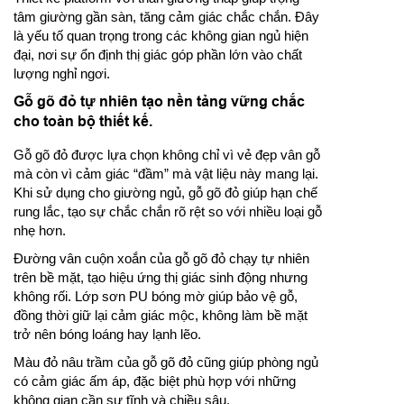
tâm giường gần sàn, tăng cảm giác chắc chắn. Đây
là yếu tố quan trọng trong các không gian ngủ hiện
đại, nơi sự ổn định thị giác góp phần lớn vào chất
lượng nghỉ ngơi.
Gỗ gõ đỏ tự nhiên tạo nền tảng vững chắc
cho toàn bộ thiết kế.
Gỗ gõ đỏ được lựa chọn không chỉ vì vẻ đẹp vân gỗ
mà còn vì cảm giác “đầm” mà vật liệu này mang lại.
Khi sử dụng cho giường ngủ, gỗ gõ đỏ giúp hạn chế
rung lắc, tạo sự chắc chắn rõ rệt so với nhiều loại gỗ
nhẹ hơn.
Đường vân cuộn xoắn của gỗ gõ đỏ chạy tự nhiên
trên bề mặt, tạo hiệu ứng thị giác sinh động nhưng
không rối. Lớp sơn PU bóng mờ giúp bảo vệ gỗ,
đồng thời giữ lại cảm giác mộc, không làm bề mặt
trở nên bóng loáng hay lạnh lẽo.
Màu đỏ nâu trầm của gỗ gõ đỏ cũng giúp phòng ngủ
có cảm giác ấm áp, đặc biệt phù hợp với những
không gian cần sự tĩnh và chiều sâu.