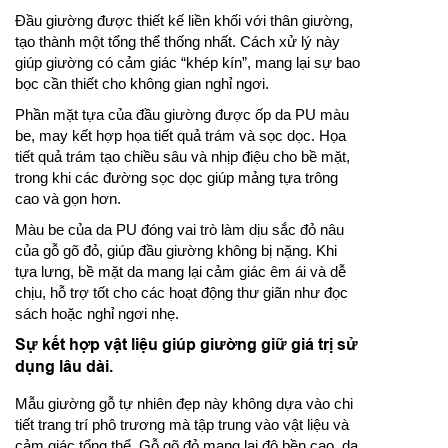
Đầu giường được thiết kế liền khối với thân giường,
tạo thành một tổng thể thống nhất. Cách xử lý này
giúp giường có cảm giác “khép kín”, mang lại sự bao
bọc cần thiết cho không gian nghỉ ngơi.
Phần mặt tựa của đầu giường được ốp da PU màu
be, may kết hợp họa tiết quả trám và sọc dọc. Họa
tiết quả trám tạo chiều sâu và nhịp điệu cho bề mặt,
trong khi các đường sọc dọc giúp mảng tựa trông
cao và gọn hơn.
Màu be của da PU đóng vai trò làm dịu sắc đỏ nâu
của gỗ gõ đỏ, giúp đầu giường không bị nặng. Khi
tựa lưng, bề mặt da mang lại cảm giác êm ái và dễ
chịu, hỗ trợ tốt cho các hoạt động thư giãn như đọc
sách hoặc nghỉ ngơi nhẹ.
Sự kết hợp vật liệu giúp giường giữ giá trị sử
dụng lâu dài.
Mẫu giường gỗ tự nhiên đẹp này không dựa vào chi
tiết trang trí phô trương mà tập trung vào vật liệu và
cảm giác tổng thể. Gỗ gõ đỏ mang lại độ bền cao, da