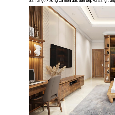
Sàn lát gỗ xương cá hiện đại, bền đẹp và sang trọn