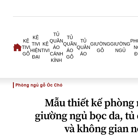
TỦ
KỆ
TỦ
KỆ
QUẦN
TỦ
PH
TIVI
KỆ
QUẦN
GIƯỜNG
GIƯỜNG
TIVI
ÁO
QUẦN
N
HIỆN
TIVI
ÁO
GỖ
NGỦ
GỖ
CÁNH
ÁO
Đ
ĐẠI
GỖ
KÍNH
Phòng ngủ gỗ Óc Chó
Mẫu thiết kế phòng 
giường ngủ bọc da, tủ
và không gian n