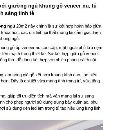
với giường ngủ khung gỗ veneer nu, tủ
h sáng tinh tế
òng ngủ
20m2 này chính là sự kết hợp hoàn hảo giữa
hoa học, các chi tiết nội thất mang lại cảm giác hiện
phòng ngủ.
hung gỗ ốp veneer nu cao cấp, mặt ngoài phủ lớp nệm
liền mạch trong thiết kế. Sự kết hợp giữa gỗ veneer
đồng thời dễ dàng kết hợp với nhiều phong cách nội
 lam sóng giả gỗ kết hợp khung kính cao, tạo hiệu
n. Đây là chi tiết vừa mang tính trang trí, vừa tăng
ng, giúp tối ưu diện tích mà vẫn mang lại sự sang
ảnh cho phép người sử dụng trưng bày quần áo, phụ
ời sử dụng đèn led âm trong tủ tạo hiệu ứng lung linh,