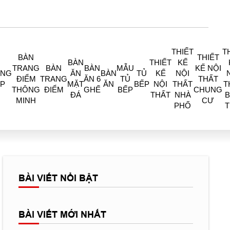
THIẾT
T
BÀN
THIẾT
BÀN
THIẾT
KẾ
TRANG
BÀN
BÀN
MẪU
KẾ NỘI
ÒNG
ĂN
BÀN
TỦ
KẾ
NỘI
ĐIỂM
TRANG
ĂN 6
TỦ
THẤT
P
MẶT
ĂN
BẾP
NỘI
THẤT
T
THÔNG
ĐIỂM
GHẾ
BẾP
CHUNG
ĐÁ
THẤT
NHÀ
B
MINH
CƯ
PHỐ
BÀI VIẾT NỔI BẬT
BÀI VIẾT MỚI NHẤT