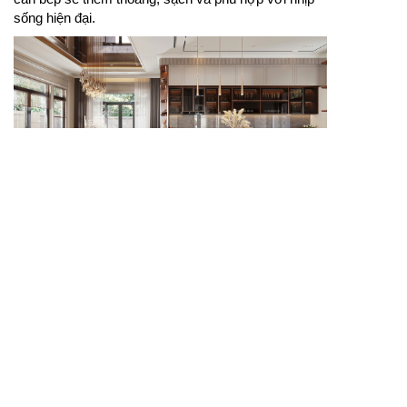
sống hiện đại.
Mẫu tủ bếp gỗ tự nhiên mang lại vẻ đẹp ấm cúng, bền
chắc và phù hợp với nhiều không gian bếp gia đình.
Mẫu tủ bếp gỗ tự nhiên phù hợp với gia chủ yêu
thích chất liệu gần gũi, đường vân đẹp và độ bền ổn
định. Thiết kế có thể kết hợp tủ kín, kệ mở, ngăn kéo
và khoang để thiết bị bếp tùy nhu cầu sử dụng. Khi
hoàn thiện đúng kỹ thuật, phòng bếp sẽ thêm ấm áp,
sang trọng và tiện nghi.