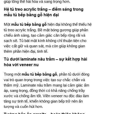
giúp tổng thể hài hòa và sang trọng hơn.
Hệ tủ treo acrylic trắng – điểm sáng trong
mẫu tủ bếp bằng gỗ hiện đại
Một
mẫu tủ bếp bằng gỗ
hiện đại không thể thiếu hệ
tủ treo acrylic trắng. Bề mặt bóng gương giúp phản
chiếu ánh sáng, tạo cảm giác căn bếp rộng rãi và
sạch sẽ. Tủ bát mặt kính không chỉ thuận tiện cho
việc cất giữ và quan sát, mà còn giúp không gian
thêm phần hiện đại, tinh tế.
Tủ dưới laminate nâu trầm – sự kết hợp hài
hòa với veneer nu
Trong một
mẫu tủ bếp bằng gỗ
, phần tủ dưới đóng
vai trò quan trọng trong việc tạo sự chắc chắn và
thẩm mỹ. Laminate nâu trầm mang lại cảm giác ấm
áp, sang trọng, đồng thời có khả năng chống trầy
xước và chống ẩm tốt. Viền veneer nu độc đáo làm
tăng sự tinh tế, khiến không gian bếp trở nên ấn
tượng và cuốn hút hơn.