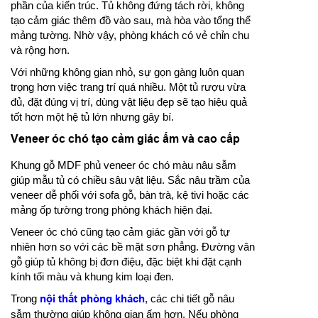
phần của kiến trúc. Tủ không đứng tách rời, không
tạo cảm giác thêm đồ vào sau, mà hòa vào tổng thể
mảng tường. Nhờ vậy, phòng khách có vẻ chỉn chu
và rộng hơn.
Với những không gian nhỏ, sự gọn gàng luôn quan
trọng hơn việc trang trí quá nhiều. Một tủ rượu vừa
đủ, đặt đúng vị trí, dùng vật liệu đẹp sẽ tạo hiệu quả
tốt hơn một hệ tủ lớn nhưng gây bí.
Veneer óc chó tạo cảm giác ấm và cao cấp
Khung gỗ MDF phủ veneer óc chó màu nâu sẫm
giúp mẫu tủ có chiều sâu vật liệu. Sắc nâu trầm của
veneer dễ phối với sofa gỗ, bàn trà, kệ tivi hoặc các
mảng ốp tường trong phòng khách hiện đại.
Veneer óc chó cũng tạo cảm giác gần với gỗ tự
nhiên hơn so với các bề mặt sơn phẳng. Đường vân
gỗ giúp tủ không bị đơn điệu, đặc biệt khi đặt cạnh
kính tối màu và khung kim loại đen.
Trong
nội thất phòng khách
, các chi tiết gỗ nâu
sẫm thường giúp không gian ấm hơn. Nếu phòng