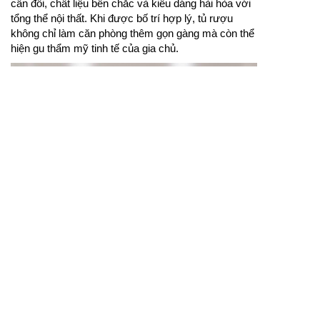
cân đối, chất liệu bền chắc và kiểu dáng hài hòa với
tổng thể nội thất. Khi được bố trí hợp lý, tủ rượu
không chỉ làm căn phòng thêm gọn gàng mà còn thể
hiện gu thẩm mỹ tinh tế của gia chủ.
Mẫu tủ rượu phòng khách giúp không gian tiếp khách
thêm gọn gàng, tinh tế và nổi bật.
Mẫu tủ rượu phòng khách cần được lựa chọn dựa
trên diện tích, phong cách nội thất và nhu cầu trưng
bày của gia đình. Với phòng khách nhỏ, gia chủ có