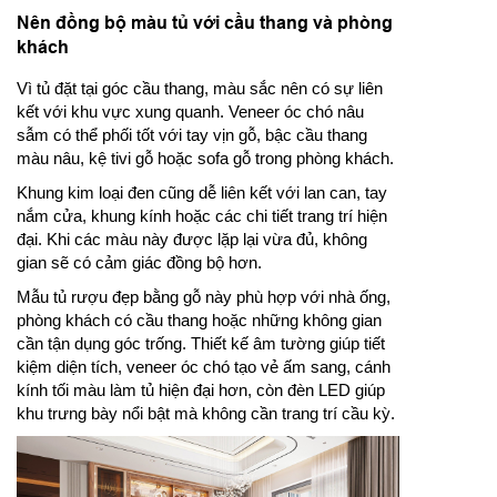
Nên đồng bộ màu tủ với cầu thang và phòng
khách
Vì tủ đặt tại góc cầu thang, màu sắc nên có sự liên
kết với khu vực xung quanh. Veneer óc chó nâu
sẫm có thể phối tốt với tay vịn gỗ, bậc cầu thang
màu nâu, kệ tivi gỗ hoặc sofa gỗ trong phòng khách.
Khung kim loại đen cũng dễ liên kết với lan can, tay
nắm cửa, khung kính hoặc các chi tiết trang trí hiện
đại. Khi các màu này được lặp lại vừa đủ, không
gian sẽ có cảm giác đồng bộ hơn.
Mẫu tủ rượu đẹp bằng gỗ này phù hợp với nhà ống,
phòng khách có cầu thang hoặc những không gian
cần tận dụng góc trống. Thiết kế âm tường giúp tiết
kiệm diện tích, veneer óc chó tạo vẻ ấm sang, cánh
kính tối màu làm tủ hiện đại hơn, còn đèn LED giúp
khu trưng bày nổi bật mà không cần trang trí cầu kỳ.