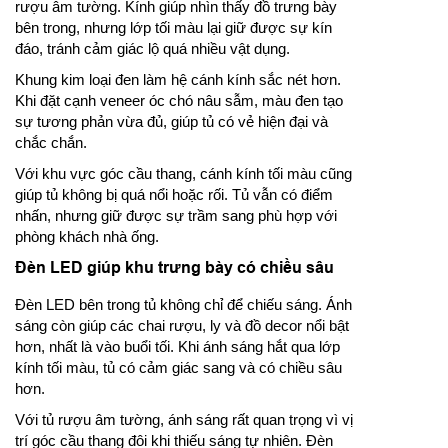
rượu âm tường. Kính giúp nhìn thấy đồ trưng bày
bên trong, nhưng lớp tối màu lại giữ được sự kín
đáo, tránh cảm giác lộ quá nhiều vật dụng.
Khung kim loại đen làm hệ cánh kính sắc nét hơn.
Khi đặt cạnh veneer óc chó nâu sẫm, màu đen tạo
sự tương phản vừa đủ, giúp tủ có vẻ hiện đại và
chắc chắn.
Với khu vực góc cầu thang, cánh kính tối màu cũng
giúp tủ không bị quá nổi hoặc rối. Tủ vẫn có điểm
nhấn, nhưng giữ được sự trầm sang phù hợp với
phòng khách nhà ống.
Đèn LED giúp khu trưng bày có chiều sâu
Đèn LED bên trong tủ không chỉ để chiếu sáng. Ánh
sáng còn giúp các chai rượu, ly và đồ decor nổi bật
hơn, nhất là vào buổi tối. Khi ánh sáng hắt qua lớp
kính tối màu, tủ có cảm giác sang và có chiều sâu
hơn.
Với tủ rượu âm tường, ánh sáng rất quan trọng vì vị
trí góc cầu thang đôi khi thiếu sáng tự nhiên. Đèn