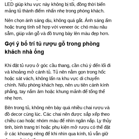
LED giúp khu vực này không bị tối, đồng thời biến
mảng tủ thành điểm nhấn nhẹ trong phòng khách.
Nên chọn ánh sáng dịu, không quá gắt. Ánh sáng ấm
hoặc trung tính sẽ hợp với veneer óc chó màu nâu
sẫm, giúp vân gỗ và đồ trưng bày lên màu đẹp hơn.
Gợi ý bố trí tủ rượu gỗ trong phòng
khách nhà ống
Khi đặt tủ rượu ở góc cầu thang, cần chú ý đến lối đi
và khoảng mở cánh tủ. Tủ nên nằm gọn trong hốc
hoặc sát vách, không lấn ra khu vực di chuyển
chính. Nếu phòng khách hẹp, nên ưu tiên cánh kính
phẳng, tay nắm âm hoặc khung mảnh để tổng thể
nhẹ hơn.
Bên trong tủ, không nên bày quá nhiều chai rượu và
đồ decor cùng lúc. Các chai nên được sắp xếp theo
chiều cao hoặc nhóm màu để nhìn ngăn nắp. Ly thủy
tinh, bình trang trí hoặc phụ kiện mở rượu có thể đặt
ở các khoang riêng để khi nhìn qua kính, tủ vẫn giữ