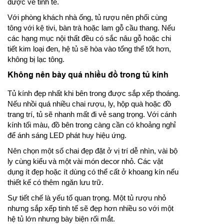
được vẻ tinh tế.
Với phòng khách nhà ống, tủ rượu nên phối cùng
tông với kệ tivi, bàn trà hoặc lam gỗ cầu thang. Nếu
các hạng mục nội thất đều có sắc nâu gỗ hoặc chi
tiết kim loại đen, hệ tủ sẽ hòa vào tổng thể tốt hơn,
không bị lạc tông.
Không nên bày quá nhiều đồ trong tủ kính
Tủ kính đẹp nhất khi bên trong được sắp xếp thoáng.
Nếu nhồi quá nhiều chai rượu, ly, hộp quà hoặc đồ
trang trí, tủ sẽ nhanh mất đi vẻ sang trọng. Với cánh
kính tối màu, đồ bên trong càng cần có khoảng nghỉ
để ánh sáng LED phát huy hiệu ứng.
Nên chọn một số chai đẹp đặt ở vị trí dễ nhìn, vài bộ
ly cùng kiểu và một vài món decor nhỏ. Các vật
dụng ít đẹp hoặc ít dùng có thể cất ở khoang kín nếu
thiết kế có thêm ngăn lưu trữ.
Sự tiết chế là yếu tố quan trọng. Một tủ rượu nhỏ
nhưng sắp xếp tinh tế sẽ đẹp hơn nhiều so với một
hệ tủ lớn nhưng bày biện rối mắt.