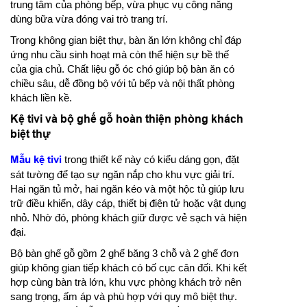
trung tâm của phòng bếp, vừa phục vụ công năng
dùng bữa vừa đóng vai trò trang trí.
Trong không gian biệt thự, bàn ăn lớn không chỉ đáp
ứng nhu cầu sinh hoạt mà còn thể hiện sự bề thế
của gia chủ. Chất liệu gỗ óc chó giúp bộ bàn ăn có
chiều sâu, dễ đồng bộ với tủ bếp và nội thất phòng
khách liền kề.
Kệ tivi và bộ ghế gỗ hoàn thiện phòng khách
biệt thự
Mẫu kệ tivi
trong thiết kế này có kiểu dáng gọn, đặt
sát tường để tạo sự ngăn nắp cho khu vực giải trí.
Hai ngăn tủ mở, hai ngăn kéo và một hộc tủ giúp lưu
trữ điều khiển, dây cáp, thiết bị điện tử hoặc vật dụng
nhỏ. Nhờ đó, phòng khách giữ được vẻ sạch và hiện
đại.
Bộ bàn ghế gỗ gồm 2 ghế băng 3 chỗ và 2 ghế đơn
giúp không gian tiếp khách có bố cục cân đối. Khi kết
hợp cùng bàn trà lớn, khu vực phòng khách trở nên
sang trọng, ấm áp và phù hợp với quy mô biệt thự.