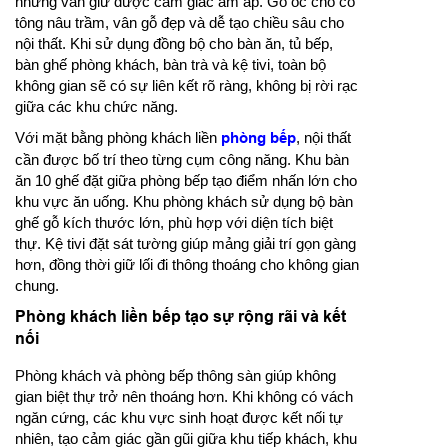
nhưng vẫn giữ được cảm giác ấm áp. Gỗ óc chó có
tông nâu trầm, vân gỗ đẹp và dễ tạo chiều sâu cho
nội thất. Khi sử dụng đồng bộ cho bàn ăn, tủ bếp,
bàn ghế phòng khách, bàn trà và kệ tivi, toàn bộ
không gian sẽ có sự liên kết rõ ràng, không bị rời rạc
giữa các khu chức năng.
Với mặt bằng phòng khách liền
phòng bếp
, nội thất
cần được bố trí theo từng cụm công năng. Khu bàn
ăn 10 ghế đặt giữa phòng bếp tạo điểm nhấn lớn cho
khu vực ăn uống. Khu phòng khách sử dụng bộ bàn
ghế gỗ kích thước lớn, phù hợp với diện tích biệt
thự. Kệ tivi đặt sát tường giúp mảng giải trí gọn gàng
hơn, đồng thời giữ lối đi thông thoáng cho không gian
chung.
Phòng khách liền bếp tạo sự rộng rãi và kết
nối
Phòng khách và phòng bếp thông sàn giúp không
gian biệt thự trở nên thoáng hơn. Khi không có vách
ngăn cứng, các khu vực sinh hoạt được kết nối tự
nhiên, tạo cảm giác gần gũi giữa khu tiếp khách, khu