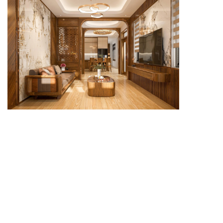
Phòng khách nhà ống cần bố trí khoa học để tối ưu
chiều ngang và giữ không gian thoáng.
Thiết kế phòng khách nhà ống nên ưu tiên nội thất
gọn, màu sắc sáng và cách sắp xếp hợp lý. Khi bố
trí đúng tỷ lệ, không gian sẽ trở nên rộng rãi, tiện nghi
và phù hợp với sinh hoạt hằng ngày.