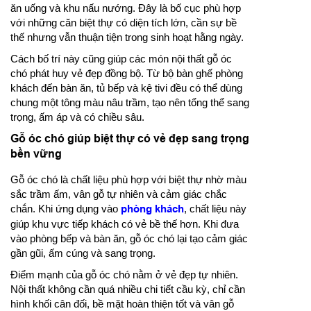
ăn uống và khu nấu nướng. Đây là bố cục phù hợp
với những căn biệt thự có diện tích lớn, cần sự bề
thế nhưng vẫn thuận tiện trong sinh hoạt hằng ngày.
Cách bố trí này cũng giúp các món nội thất gỗ óc
chó phát huy vẻ đẹp đồng bộ. Từ bộ bàn ghế phòng
khách đến bàn ăn, tủ bếp và kệ tivi đều có thể dùng
chung một tông màu nâu trầm, tạo nên tổng thể sang
trọng, ấm áp và có chiều sâu.
Gỗ óc chó giúp biệt thự có vẻ đẹp sang trọng
bền vững
Gỗ óc chó là chất liệu phù hợp với biệt thự nhờ màu
sắc trầm ấm, vân gỗ tự nhiên và cảm giác chắc
chắn. Khi ứng dụng vào
phòng khách
, chất liệu này
giúp khu vực tiếp khách có vẻ bề thế hơn. Khi đưa
vào phòng bếp và bàn ăn, gỗ óc chó lại tạo cảm giác
gần gũi, ấm cúng và sang trọng.
Điểm mạnh của gỗ óc chó nằm ở vẻ đẹp tự nhiên.
Nội thất không cần quá nhiều chi tiết cầu kỳ, chỉ cần
hình khối cân đối, bề mặt hoàn thiện tốt và vân gỗ