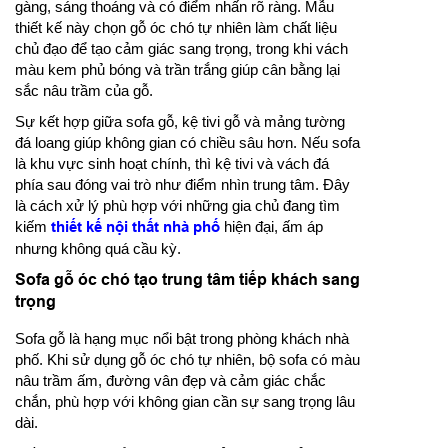
gàng, sáng thoáng và có điểm nhấn rõ ràng. Mẫu
thiết kế này chọn gỗ óc chó tự nhiên làm chất liệu
chủ đạo để tạo cảm giác sang trọng, trong khi vách
màu kem phủ bóng và trần trắng giúp cân bằng lại
sắc nâu trầm của gỗ.
Sự kết hợp giữa sofa gỗ, kệ tivi gỗ và mảng tường
đá loang giúp không gian có chiều sâu hơn. Nếu sofa
là khu vực sinh hoạt chính, thì kệ tivi và vách đá
phía sau đóng vai trò như điểm nhìn trung tâm. Đây
là cách xử lý phù hợp với những gia chủ đang tìm
kiếm
thiết kế nội thất nhà phố
hiện đại, ấm áp
nhưng không quá cầu kỳ.
Sofa gỗ óc chó tạo trung tâm tiếp khách sang
trọng
Sofa gỗ là hạng mục nổi bật trong phòng khách nhà
phố. Khi sử dụng gỗ óc chó tự nhiên, bộ sofa có màu
nâu trầm ấm, đường vân đẹp và cảm giác chắc
chắn, phù hợp với không gian cần sự sang trọng lâu
dài.