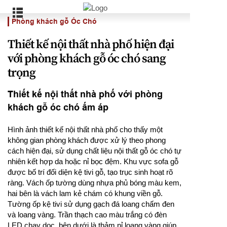
Phòng khách gỗ Óc Chó
Thiết kế nội thất nhà phố hiện đại
với phòng khách gỗ óc chó sang
trọng
Thiết kế nội thất nhà phố với phòng
khách gỗ óc chó ấm áp
Hình ảnh thiết kế nội thất nhà phố cho thấy một
không gian phòng khách được xử lý theo phong
cách hiện đại, sử dụng chất liệu nội thất gỗ óc chó tự
nhiên kết hợp da hoặc nỉ bọc đệm. Khu vực sofa gỗ
được bố trí đối diện kệ tivi gỗ, tạo trục sinh hoạt rõ
ràng. Vách ốp tường dùng nhựa phủ bóng màu kem,
hai bên là vách lam kẻ chám có khung viền gỗ.
Tường ốp kệ tivi sử dụng gạch đá loang chấm đen
và loang vàng. Trần thạch cao màu trắng có đèn
LED chạy dọc, bên dưới là thảm nỉ loang vàng giúp