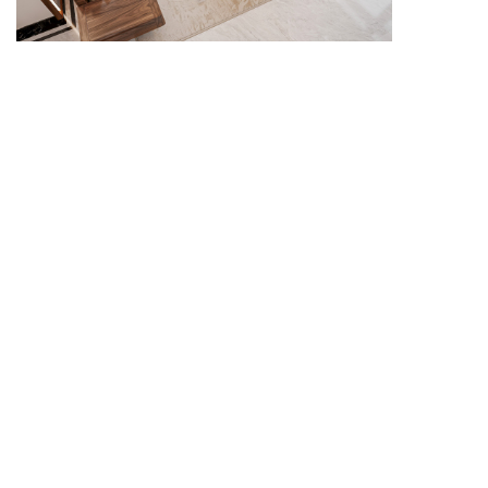
Sofa phòng khách gỗ kết hợp vẻ đẹp tự nhiên của gỗ
với sự tiện nghi trong không gian tiếp khách.
Sofa phòng khách gỗ mang đến cảm giác ấm áp,
gần gũi nhưng vẫn giữ được vẻ sang trọng cho
không gian sinh hoạt chung. Thiết kế sofa cần phù
hợp với diện tích phòng, vị trí đặt bàn trà và phong
cách nội thất tổng thể. Khi được bố trí hợp lý, mẫu
sofa này sẽ giúp phòng khách thêm cân đối, tiện nghi
và cuốn hút.