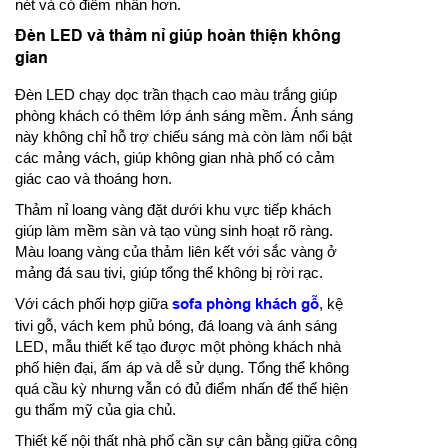
nét và có điểm nhấn hơn.
Đèn LED và thảm nỉ giúp hoàn thiện không
gian
Đèn LED chạy dọc trần thạch cao màu trắng giúp
phòng khách có thêm lớp ánh sáng mềm. Ánh sáng
này không chỉ hỗ trợ chiếu sáng mà còn làm nổi bật
các mảng vách, giúp không gian nhà phố có cảm
giác cao và thoáng hơn.
Thảm nỉ loang vàng đặt dưới khu vực tiếp khách
giúp làm mềm sàn và tạo vùng sinh hoạt rõ ràng.
Màu loang vàng của thảm liên kết với sắc vàng ở
mảng đá sau tivi, giúp tổng thể không bị rời rạc.
Với cách phối hợp giữa
sofa phòng khách gỗ
, kệ
tivi gỗ, vách kem phủ bóng, đá loang và ánh sáng
LED, mẫu thiết kế tạo được một phòng khách nhà
phố hiện đại, ấm áp và dễ sử dụng. Tổng thể không
quá cầu kỳ nhưng vẫn có đủ điểm nhấn để thể hiện
gu thẩm mỹ của gia chủ.
Thiết kế nội thất nhà phố cần sự cân bằng giữa công