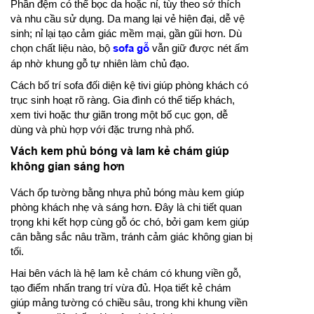
Phần đệm có thể bọc da hoặc nỉ, tùy theo sở thích
và nhu cầu sử dụng. Da mang lại vẻ hiện đại, dễ vệ
sinh; nỉ lại tạo cảm giác mềm mại, gần gũi hơn. Dù
chọn chất liệu nào, bộ
sofa gỗ
vẫn giữ được nét ấm
áp nhờ khung gỗ tự nhiên làm chủ đạo.
Cách bố trí sofa đối diện kệ tivi giúp phòng khách có
trục sinh hoạt rõ ràng. Gia đình có thể tiếp khách,
xem tivi hoặc thư giãn trong một bố cục gọn, dễ
dùng và phù hợp với đặc trưng nhà phố.
Vách kem phủ bóng và lam kẻ chám giúp
không gian sáng hơn
Vách ốp tường bằng nhựa phủ bóng màu kem giúp
phòng khách nhẹ và sáng hơn. Đây là chi tiết quan
trọng khi kết hợp cùng gỗ óc chó, bởi gam kem giúp
cân bằng sắc nâu trầm, tránh cảm giác không gian bị
tối.
Hai bên vách là hệ lam kẻ chám có khung viền gỗ,
tạo điểm nhấn trang trí vừa đủ. Họa tiết kẻ chám
giúp mảng tường có chiều sâu, trong khi khung viền