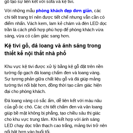
gỗ tạo sự liên kết với sofa và kệ tivi.
Với những mẫu
phòng khách đẹp đơn giản
, các
chi tiết trang trí nên được tiết chế nhưng vẫn cần có
điểm nhấn. Vách kem, lam kẻ chám và đèn LED dọc
trần là cách phối hợp phù hợp để phòng khách vừa
sáng, vừa có cảm giác sang hơn.
Kệ tivi gỗ, đá loang và ánh sáng trong
thiết kế nội thất nhà phố
Khu vực kệ tivi được xử lý bằng kệ gỗ đặt trên nền
tường ốp gạch đá loang chấm đen và loang vàng.
Sự tương phản giữa chất liệu gỗ và đá giúp mảng
tường tivi nổi bật hơn, đồng thời tạo cảm giác hiện
đại cho phòng khách.
Đá loang vàng có sắc ấm, dễ liên kết với màu nâu
của gỗ óc chó. Các chi tiết chấm đen và vân loang
giúp bề mặt không bị phẳng, tạo chiều sâu thị giác
cho khu vực trung tâm. Khi kết hợp với ánh sáng
LED chạy dọc trần thạch cao trắng, mảng tivi trở nên
nổi bật hơn vào buổi tối.