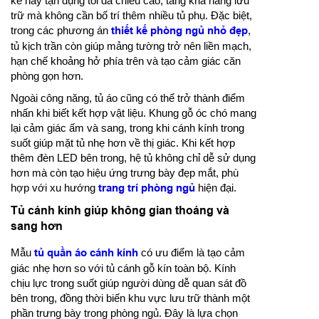
kế này tận dụng tối đa chiều cao, tăng khả năng lưu
trữ mà không cần bố trí thêm nhiều tủ phụ. Đặc biệt,
trong các phương án
thiết kế phòng ngủ nhỏ đẹp
,
tủ kịch trần còn giúp mảng tường trở nên liền mạch,
hạn chế khoảng hở phía trên và tạo cảm giác căn
phòng gọn hơn.
Ngoài công năng, tủ áo cũng có thể trở thành điểm
nhấn khi biết kết hợp vật liệu. Khung gỗ óc chó mang
lại cảm giác ấm và sang, trong khi cánh kính trong
suốt giúp mặt tủ nhẹ hơn về thị giác. Khi kết hợp
thêm đèn LED bên trong, hệ tủ không chỉ dễ sử dụng
hơn mà còn tạo hiệu ứng trưng bày đẹp mắt, phù
hợp với xu hướng
trang trí phòng ngủ
hiện đại.
Tủ cánh kính giúp không gian thoáng và
sang hơn
Mẫu
tủ quần áo cánh kính
có ưu điểm là tạo cảm
giác nhẹ hơn so với tủ cánh gỗ kín toàn bộ. Kính
chịu lực trong suốt giúp người dùng dễ quan sát đồ
bên trong, đồng thời biến khu vực lưu trữ thành một
phần trưng bày trong phòng ngủ. Đây là lựa chọn