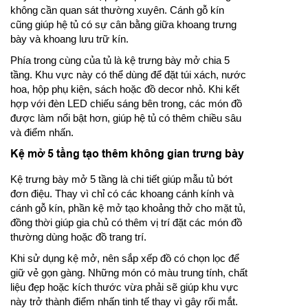
không cần quan sát thường xuyên. Cánh gỗ kín
cũng giúp hệ tủ có sự cân bằng giữa khoang trưng
bày và khoang lưu trữ kín.
Phía trong cùng của tủ là kệ trưng bày mở chia 5
tầng. Khu vực này có thể dùng để đặt túi xách, nước
hoa, hộp phụ kiện, sách hoặc đồ decor nhỏ. Khi kết
hợp với đèn LED chiếu sáng bên trong, các món đồ
được làm nổi bật hơn, giúp hệ tủ có thêm chiều sâu
và điểm nhấn.
Kệ mở 5 tầng tạo thêm không gian trưng bày
Kệ trưng bày mở 5 tầng là chi tiết giúp mẫu tủ bớt
đơn điệu. Thay vì chỉ có các khoang cánh kính và
cánh gỗ kín, phần kệ mở tạo khoảng thở cho mặt tủ,
đồng thời giúp gia chủ có thêm vị trí đặt các món đồ
thường dùng hoặc đồ trang trí.
Khi sử dụng kệ mở, nên sắp xếp đồ có chọn lọc để
giữ vẻ gọn gàng. Những món có màu trung tính, chất
liệu đẹp hoặc kích thước vừa phải sẽ giúp khu vực
này trở thành điểm nhấn tinh tế thay vì gây rối mắt.