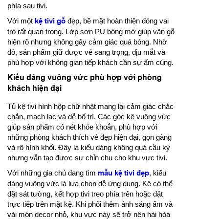
phía sau tivi.
Với một
kệ tivi gỗ
đẹp, bề mặt hoàn thiện đóng vai
trò rất quan trọng. Lớp sơn PU bóng mờ giúp vân gỗ
hiện rõ nhưng không gây cảm giác quá bóng. Nhờ
đó, sản phẩm giữ được vẻ sang trọng, dịu mắt và
phù hợp với không gian tiếp khách cần sự ấm cúng.
Kiểu dáng vuông vức phù hợp với phòng
khách hiện đại
Tủ kệ tivi hình hộp chữ nhật mang lại cảm giác chắc
chắn, mạch lạc và dễ bố trí. Các góc kệ vuông vức
giúp sản phẩm có nét khỏe khoắn, phù hợp với
những phòng khách thích vẻ đẹp hiện đại, gọn gàng
và rõ hình khối. Đây là kiểu dáng không quá cầu kỳ
nhưng vẫn tạo được sự chỉn chu cho khu vực tivi.
Với những gia chủ đang tìm
mẫu kệ tivi đẹp
, kiểu
dáng vuông vức là lựa chọn dễ ứng dụng. Kệ có thể
đặt sát tường, kết hợp tivi treo phía trên hoặc đặt
trực tiếp trên mặt kệ. Khi phối thêm ánh sáng ấm và
vài món decor nhỏ, khu vực này sẽ trở nên hài hòa