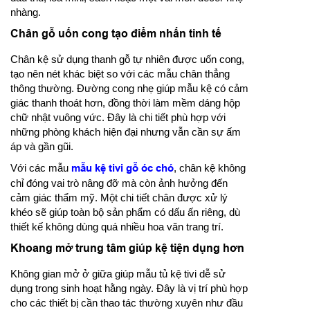
nhàng.
Chân gỗ uốn cong tạo điểm nhấn tinh tế
Chân kệ sử dụng thanh gỗ tự nhiên được uốn cong,
tạo nên nét khác biệt so với các mẫu chân thẳng
thông thường. Đường cong nhẹ giúp mẫu kệ có cảm
giác thanh thoát hơn, đồng thời làm mềm dáng hộp
chữ nhật vuông vức. Đây là chi tiết phù hợp với
những phòng khách hiện đại nhưng vẫn cần sự ấm
áp và gần gũi.
Với các mẫu
mẫu kệ tivi gỗ óc chó
, chân kệ không
chỉ đóng vai trò nâng đỡ mà còn ảnh hưởng đến
cảm giác thẩm mỹ. Một chi tiết chân được xử lý
khéo sẽ giúp toàn bộ sản phẩm có dấu ấn riêng, dù
thiết kế không dùng quá nhiều hoa văn trang trí.
Khoang mở trung tâm giúp kệ tiện dụng hơn
Không gian mở ở giữa giúp mẫu tủ kệ tivi dễ sử
dụng trong sinh hoạt hằng ngày. Đây là vị trí phù hợp
cho các thiết bị cần thao tác thường xuyên như đầu