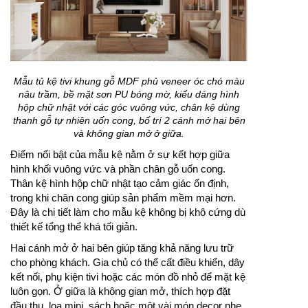
Mẫu tủ kệ tivi khung gỗ MDF phủ veneer óc chó màu
nâu trầm, bề mặt sơn PU bóng mờ, kiểu dáng hình
hộp chữ nhật với các góc vuông vức, chân kệ dùng
thanh gỗ tự nhiên uốn cong, bố trí 2 cánh mở hai bên
và không gian mở ở giữa.
Điểm nổi bật của mẫu kệ nằm ở sự kết hợp giữa
hình khối vuông vức và phần chân gỗ uốn cong.
Thân kệ hình hộp chữ nhật tạo cảm giác ổn định,
trong khi chân cong giúp sản phẩm mềm mại hơn.
Đây là chi tiết làm cho mẫu kệ không bị khô cứng dù
thiết kế tổng thể khá tối giản.
Hai cánh mở ở hai bên giúp tăng khả năng lưu trữ
cho phòng khách. Gia chủ có thể cất điều khiển, dây
kết nối, phụ kiện tivi hoặc các món đồ nhỏ để mặt kệ
luôn gọn. Ở giữa là không gian mở, thích hợp đặt
đầu thu, loa mini, sách hoặc một vài món decor nhẹ