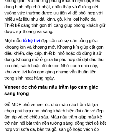
không gian. Với những phòng khách hiện đại, kiểu
dáng hình hộp chữ nhật, chân thấp và đường nét
vuông vức thường được ưu tiên vì dễ phối hợp với
nhiều vật liệu như đá, kính, gỗ, kim loại hoặc da.
Thiết kế càng tinh gọn thì càng giúp phòng khách giữ
được sự thoáng và sang.
Một mẫu
tủ kệ tivi
đẹp cần có sự cân bằng giữa
khoang kín và khoang mở. Khoang kín giúp cất gọn
điều khiển, dây cáp, thiết bị nhỏ hoặc đồ dùng ít sử
dụng. Khoang mở ở giữa lại phù hợp để đặt đầu thu,
loa nhỏ, sách hoặc đồ decor. Nhờ cách chia này,
khu vực tivi luôn gọn gàng nhưng vẫn thuận tiện
trong sinh hoạt hằng ngày.
Veneer óc chó màu nâu trầm tạo cảm giác
sang trọng
Gỗ MDF phủ veneer óc chó màu nâu trầm là lựa
chọn phù hợp cho phòng khách hiện đại cần vẻ đẹp
ấm áp và có chiều sâu. Màu nâu trầm giúp mẫu kệ
trở nên nổi bật trên nền tường sáng, đồng thời dễ kết
hợp với sofa da, bàn trà gỗ, sàn gỗ hoặc vách ốp