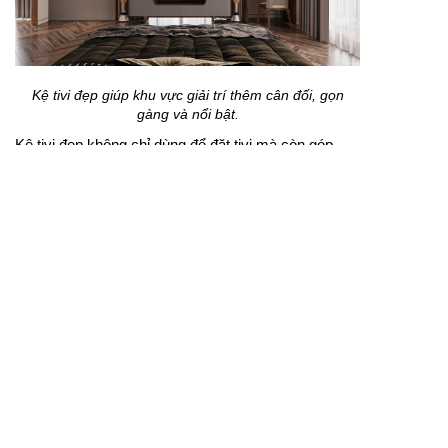
Kệ tivi đẹp giúp khu vực giải trí thêm cân đối, gọn
gàng và nổi bật.
Kệ tivi đẹp không chỉ dùng để đặt tivi mà còn góp
phần hoàn thiện thẩm mỹ cho căn phòng. Khi chọn
đúng kích thước, chất liệu và kiểu dáng, sản phẩm
sẽ giúp không gian sinh hoạt thêm tiện nghi.
Tủ kệ tivi giúp tăng khả năng lưu trữ, đồng thời tạo