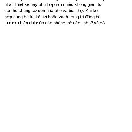
nhã. Thiết kế này phù hợp với nhiều không gian, từ
căn hộ chung cư đến nhà phố và biệt thự. Khi kết
hợp cùng hệ tủ, kệ tivi hoặc vách trang trí đồng bộ,
tủ rượu hiện đại giúp căn phòng trở nên tinh tế và có
tính thẩm mỹ cao hơn.
Tủ rượu gỗ mang lại vẻ đẹp ấm áp, tự nhiên và bền bỉ
cho không gian sống.
Tủ rượu gỗ được nhiều gia đình lựa chọn nhờ cảm
giác chắc chắn, vẻ đẹp tự nhiên và khả năng sử