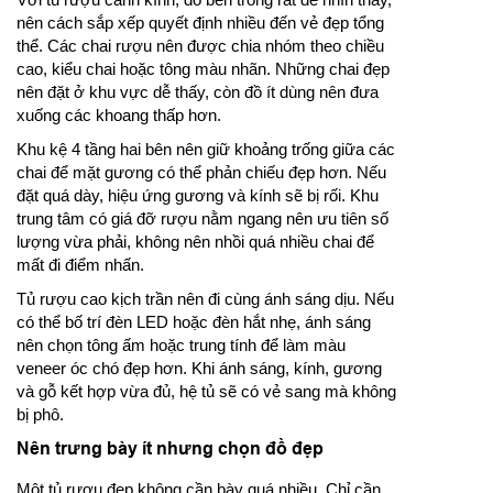
nên cách sắp xếp quyết định nhiều đến vẻ đẹp tổng
thể. Các chai rượu nên được chia nhóm theo chiều
cao, kiểu chai hoặc tông màu nhãn. Những chai đẹp
nên đặt ở khu vực dễ thấy, còn đồ ít dùng nên đưa
xuống các khoang thấp hơn.
Khu kệ 4 tầng hai bên nên giữ khoảng trống giữa các
chai để mặt gương có thể phản chiếu đẹp hơn. Nếu
đặt quá dày, hiệu ứng gương và kính sẽ bị rối. Khu
trung tâm có giá đỡ rượu nằm ngang nên ưu tiên số
lượng vừa phải, không nên nhồi quá nhiều chai để
mất đi điểm nhấn.
Tủ rượu cao kịch trần nên đi cùng ánh sáng dịu. Nếu
có thể bố trí đèn LED hoặc đèn hắt nhẹ, ánh sáng
nên chọn tông ấm hoặc trung tính để làm màu
veneer óc chó đẹp hơn. Khi ánh sáng, kính, gương
và gỗ kết hợp vừa đủ, hệ tủ sẽ có vẻ sang mà không
bị phô.
Nên trưng bày ít nhưng chọn đồ đẹp
Một tủ rượu đẹp không cần bày quá nhiều. Chỉ cần