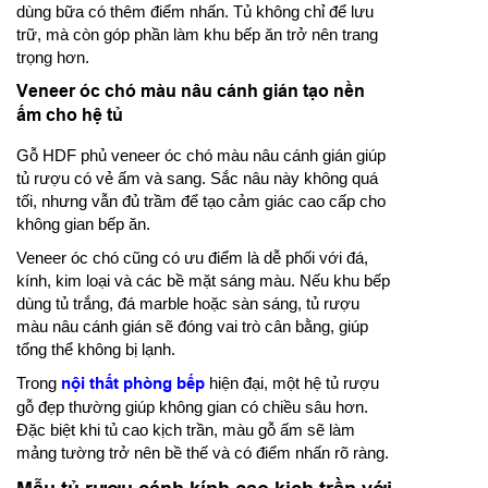
dùng bữa có thêm điểm nhấn. Tủ không chỉ để lưu
trữ, mà còn góp phần làm khu bếp ăn trở nên trang
trọng hơn.
Veneer óc chó màu nâu cánh gián tạo nền
ấm cho hệ tủ
Gỗ HDF phủ veneer óc chó màu nâu cánh gián giúp
tủ rượu có vẻ ấm và sang. Sắc nâu này không quá
tối, nhưng vẫn đủ trầm để tạo cảm giác cao cấp cho
không gian bếp ăn.
Veneer óc chó cũng có ưu điểm là dễ phối với đá,
kính, kim loại và các bề mặt sáng màu. Nếu khu bếp
dùng tủ trắng, đá marble hoặc sàn sáng, tủ rượu
màu nâu cánh gián sẽ đóng vai trò cân bằng, giúp
tổng thể không bị lạnh.
Trong
nội thất phòng bếp
hiện đại, một hệ tủ rượu
gỗ đẹp thường giúp không gian có chiều sâu hơn.
Đặc biệt khi tủ cao kịch trần, màu gỗ ấm sẽ làm
mảng tường trở nên bề thế và có điểm nhấn rõ ràng.