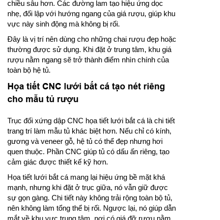
chiều sâu hơn. Các đường lam tạo hiệu ứng dọc
nhẹ, đối lập với hướng ngang của giá rượu, giúp khu
vực này sinh động mà không bị rối.
Đây là vị trí nên dùng cho những chai rượu đẹp hoặc
thường được sử dụng. Khi đặt ở trung tâm, khu giá
rượu nằm ngang sẽ trở thành điểm nhìn chính của
toàn bộ hệ tủ.
Họa tiết CNC lưới bắt cá tạo nét riêng
cho mẫu tủ rượu
Trục đối xứng dập CNC họa tiết lưới bắt cá là chi tiết
trang trí làm mẫu tủ khác biệt hơn. Nếu chỉ có kính,
gương và veneer gỗ, hệ tủ có thể đẹp nhưng hơi
quen thuộc. Phần CNC giúp tủ có dấu ấn riêng, tạo
cảm giác được thiết kế kỹ hơn.
Họa tiết lưới bắt cá mang lại hiệu ứng bề mặt khá
mạnh, nhưng khi đặt ở trục giữa, nó vẫn giữ được
sự gọn gàng. Chi tiết này không trải rộng toàn bộ tủ,
nên không làm tổng thể bị rối. Ngược lại, nó giúp dẫn
mắt về khu vực trung tâm, nơi có giá đỡ rượu nằm