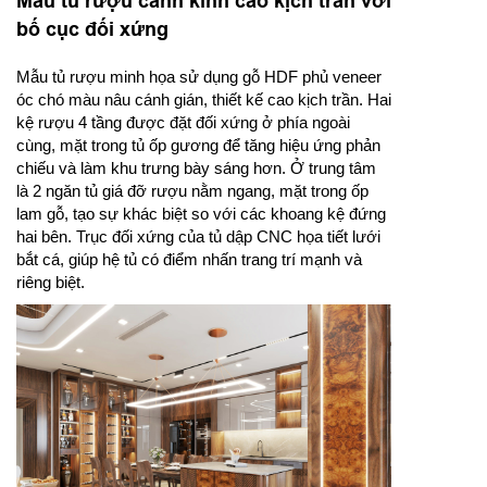
Mẫu tủ rượu cánh kính cao kịch trần với
bố cục đối xứng
Mẫu tủ rượu minh họa sử dụng gỗ HDF phủ veneer
óc chó màu nâu cánh gián, thiết kế cao kịch trần. Hai
kệ rượu 4 tầng được đặt đối xứng ở phía ngoài
cùng, mặt trong tủ ốp gương để tăng hiệu ứng phản
chiếu và làm khu trưng bày sáng hơn. Ở trung tâm
là 2 ngăn tủ giá đỡ rượu nằm ngang, mặt trong ốp
lam gỗ, tạo sự khác biệt so với các khoang kệ đứng
hai bên. Trục đối xứng của tủ dập CNC họa tiết lưới
bắt cá, giúp hệ tủ có điểm nhấn trang trí mạnh và
riêng biệt.