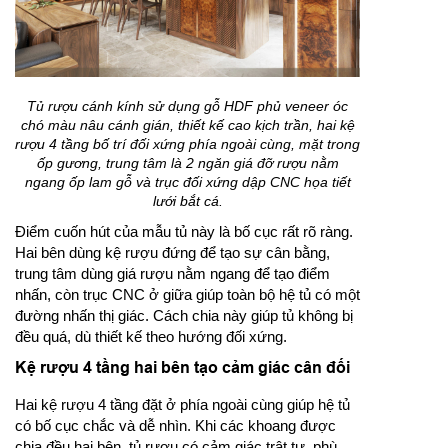
Tủ rượu cánh kính sử dụng gỗ HDF phủ veneer óc
chó màu nâu cánh gián, thiết kế cao kịch trần, hai kệ
rượu 4 tầng bố trí đối xứng phía ngoài cùng, mặt trong
ốp gương, trung tâm là 2 ngăn giá đỡ rượu nằm
ngang ốp lam gỗ và trục đối xứng dập CNC họa tiết
lưới bắt cá.
Điểm cuốn hút của mẫu tủ này là bố cục rất rõ ràng.
Hai bên dùng kệ rượu đứng để tạo sự cân bằng,
trung tâm dùng giá rượu nằm ngang để tạo điểm
nhấn, còn trục CNC ở giữa giúp toàn bộ hệ tủ có một
đường nhấn thị giác. Cách chia này giúp tủ không bị
đều quá, dù thiết kế theo hướng đối xứng.
Kệ rượu 4 tầng hai bên tạo cảm giác cân đối
Hai kệ rượu 4 tầng đặt ở phía ngoài cùng giúp hệ tủ
có bố cục chắc và dễ nhìn. Khi các khoang được
chia đều hai bên, tủ rượu có cảm giác trật tự, phù