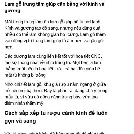
Lam gỗ trung tâm giúp cân bằng với kính và
gương
Mặt trong trung tâm ốp lam gỗ giúp hệ tủ bớt lạnh.
Kính và gương tạo độ sáng, nhưng nếu dùng quá
nhiều có thể làm không gian hơi cứng. Lam gỗ thêm
vào đúng vị trí trung tâm giúp tủ ấm hơn và gần gũi
hơn.
Các đường lam cũng liên kết tốt với họa tiết CNC,
tạo sự thống nhất về nhịp trang trí. Một bên là lam
thẳng, một bên là họa tiết lưới, cả hai đều giúp bề
mặt tủ không bị trống.
Nhờ chi tiết lam gỗ, khu giá rượu nằm ngang ở giữa
trở nên nổi bật hơn. Đây là phần rất đáng chú ý trong
mẫu tủ, vì vừa có công năng trưng bày, vừa tạo
điểm nhấn thẩm mỹ.
Cách sắp xếp tủ rượu cánh kính để luôn
gọn và sang
Với tủ rượu cánh kính, đồ bên trong rất dễ nhìn thấy,