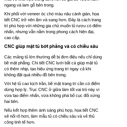
ngang và lam gỗ bên trong.
Khi phối với veneer óc chó màu nâu cánh gián, họa
tiết CNC trở nên ấm và sang hơn. Đây là cách trang
trí phù hợp với những gia chủ muốn tủ rượu có điểm
nhấn, nhưng vẫn nằm trong phong cách hiện đại,
cao cấp.
CNC giúp mặt tủ bớt phẳng và có chiều sâu
Các mảng tủ lớn thường dễ bị đơn điệu nếu chỉ dùng
bề mặt phẳng. Chi tiết CNC lưới bắt cá giúp mặt tủ
có thêm nhịp, tạo hiệu ứng trang trí ngay cả khi
không đặt quá nhiều đồ bên trong.
Với hệ tủ cao kịch trần, bề mặt trang trí cần có điểm
dừng hợp lý. Trục CNC ở giữa làm tốt vai trò này vì
vừa tạo điểm nhấn, vừa không phá bố cục đối xứng
hai bên.
Nếu kết hợp thêm ánh sáng phù hợp, họa tiết CNC
sẽ nổi rõ hơn, làm mẫu tủ có chiều sâu và vẻ thủ
công tinh tế hơn.