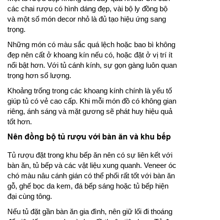
các chai rượu có hình dáng đẹp, vài bộ ly đồng bộ
và một số món decor nhỏ là đủ tạo hiệu ứng sang
trọng.
Những món có màu sắc quá lệch hoặc bao bì không
đẹp nên cất ở khoang kín nếu có, hoặc đặt ở vị trí ít
nổi bật hơn. Với tủ cánh kính, sự gọn gàng luôn quan
trọng hơn số lượng.
Khoảng trống trong các khoang kính chính là yếu tố
giúp tủ có vẻ cao cấp. Khi mỗi món đồ có không gian
riêng, ánh sáng và mặt gương sẽ phát huy hiệu quả
tốt hơn.
Nên đồng bộ tủ rượu với bàn ăn và khu bếp
Tủ rượu đặt trong khu bếp ăn nên có sự liên kết với
bàn ăn, tủ bếp và các vật liệu xung quanh. Veneer óc
chó màu nâu cánh gián có thể phối rất tốt với bàn ăn
gỗ, ghế bọc da kem, đá bếp sáng hoặc tủ bếp hiện
đại cùng tông.
Nếu tủ đặt gần bàn ăn gia đình, nên giữ lối đi thoáng