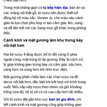
chiều sâu hơn.
Trong một không gian có
tủ bếp hiện đại
, bàn ăn và
các mảng nội thất gỗ, tủ rượu nên được thiết kế
đồng bộ về màu sắc. Veneer óc chó màu nâu cánh
gián là lựa chọn phù hợp vì tạo cảm giác ấm, sang
và dễ liên kết với các hạng mục gỗ khác trong phòng
bếp.
Cánh kính và mặt gương làm khu trưng bày
nổi bật hơn
Hai kệ rượu 4 tầng được bố trí đối xứng ở phía
ngoài cùng, mặt trong tủ ốp gương. Đây là cách xử
lý giúp không gian trưng bày có cảm giác sâu hơn,
sáng hơn và sang hơn khi nhìn trực diện.
Mặt gương phản chiếu làm các chai rượu và đồ
decor nổi bật hơn, đặc biệt khi kết hợp với kính trong
suốt. Nếu sắp xếp rượu theo nhóm và giữ khoảng
trống vừa đủ, hệ tủ sẽ có vẻ cao cấp hơn rất nhiều.
Với tủ rượu đặt gần khu vực
bàn ăn gia đình
, chi
tiết cánh kính và mặt gương cũng giúp không gian