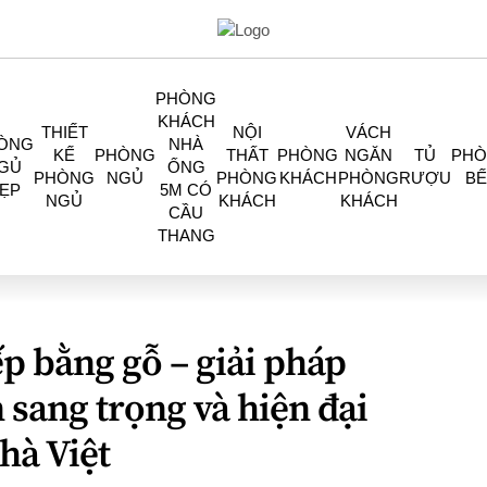
PHÒNG
KHÁCH
THIẾT
NỘI
VÁCH
ÒNG
NHÀ
KẾ
PHÒNG
THẤT
PHÒNG
NGĂN
TỦ
PH
GỦ
ỐNG
PHÒNG
NGỦ
PHÒNG
KHÁCH
PHÒNG
RƯỢU
BẾ
ẸP
5M CÓ
NGỦ
KHÁCH
KHÁCH
CẦU
THANG
p bằng gỗ – giải pháp
 sang trọng và hiện đại
hà Việt