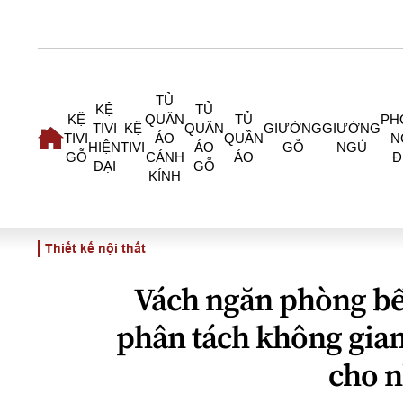
TỦ
KỆ
TỦ
KỆ
QUẦN
TỦ
PH
TIVI
KỆ
QUẦN
GIƯỜNG
GIƯỜNG
TIVI
ÁO
QUẦN
N
HIỆN
TIVI
ÁO
GỖ
NGỦ
GỖ
CÁNH
ÁO
Đ
ĐẠI
GỖ
KÍNH
Thiết kế nội thất
Vách ngăn phòng bế
phân tách không gian
cho n