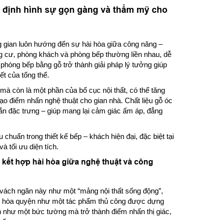
 định hình sự gọn gàng và thẩm mỹ cho
ng gian luôn hướng đến sự hài hòa giữa công năng –
g cư, phòng khách và phòng bếp thường liền nhau, dễ
phòng bếp bằng gỗ trở thành giải pháp lý tưởng giúp
t của tổng thể.
 mà còn là một phần của bố cục nội thất, có thể tăng
tạo điểm nhấn nghệ thuật cho gian nhà. Chất liệu gỗ óc
ắn đặc trưng – giúp mang lại cảm giác ấm áp, đẳng
huẩn trong thiết kế bếp – khách hiện đại, đặc biệt tại
à tối ưu diện tích.
kết hợp hài hòa giữa nghệ thuật và công
vách ngăn này như một “mảng nội thất sống động”,
ầng hòa quyện như một tác phẩm thủ công được dựng
 như một bức tường mà trở thành điểm nhấn thị giác,