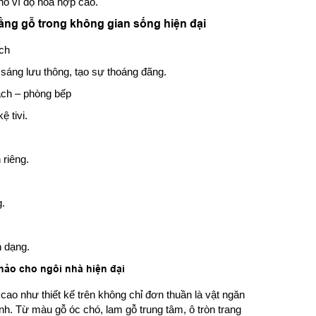
hó vì độ hòa hợp cao.
ằng gỗ trong không gian sống hiện đại
ách
sáng lưu thông, tạo sự thoáng đãng.
ách – phòng bếp
ệ tivi.
 riêng.
g.
n dạng.
ảo cho ngôi nhà hiện đại
o như thiết kế trên không chỉ đơn thuần là vật ngăn
nh. Từ màu gỗ óc chó, lam gỗ trung tâm, ô tròn trang