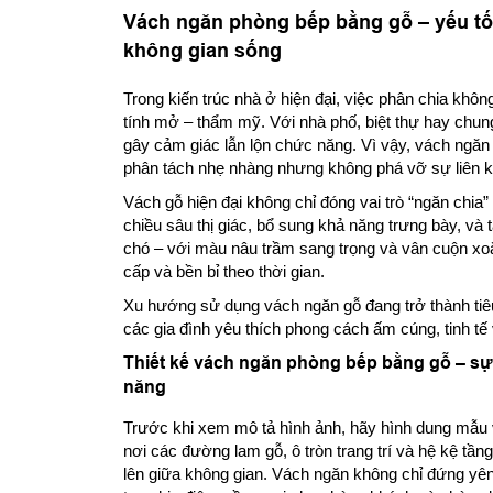
Vách ngăn phòng bếp bằng gỗ – yếu tố
không gian sống
Trong kiến trúc nhà ở hiện đại, việc phân chia khô
tính mở – thẩm mỹ. Với nhà phố, biệt thự hay chun
gây cảm giác lẫn lộn chức năng. Vì vậy, vách ngăn 
phân tách nhẹ nhàng nhưng không phá vỡ sự liên kế
Vách gỗ hiện đại không chỉ đóng vai trò “ngăn chia”
chiều sâu thị giác, bổ sung khả năng trưng bày, và 
chó – với màu nâu trầm sang trọng và vân cuộn xo
cấp và bền bỉ theo thời gian.
Xu hướng sử dụng vách ngăn gỗ đang trở thành tiêu c
các gia đình yêu thích phong cách ấm cúng, tinh tế v
Thiết kế vách ngăn phòng bếp bằng gỗ – sự 
năng
Trước khi xem mô tả hình ảnh, hãy hình dung mẫu 
nơi các đường lam gỗ, ô tròn trang trí và hệ kệ t
lên giữa không gian. Vách ngăn không chỉ đứng yên