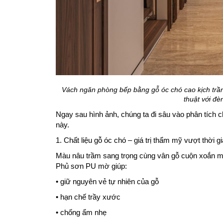
Vách ngăn phòng bếp bằng gỗ óc chó cao kịch trần, 
thuật với đè
Ngay sau hình ảnh, chúng ta đi sâu vào phân tích chi
này.
1. Chất liệu gỗ óc chó – giá trị thẩm mỹ vượt thời g
Màu nâu trầm sang trọng cùng vân gỗ cuộn xoắn m
Phủ sơn PU mờ giúp:
• giữ nguyên vẻ tự nhiên của gỗ
• hạn chế trầy xước
• chống ẩm nhẹ