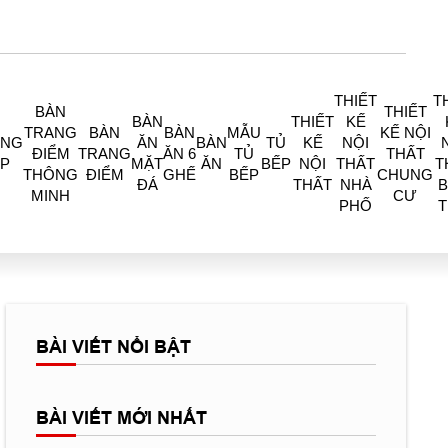
THIẾT
T
BÀN
THIẾT
BÀN
THIẾT
KẾ
TRANG
BÀN
BÀN
MẪU
KẾ NỘI
ÒNG
ĂN
BÀN
TỦ
KẾ
NỘI
ĐIỂM
TRANG
ĂN 6
TỦ
THẤT
P
MẶT
ĂN
BẾP
NỘI
THẤT
T
THÔNG
ĐIỂM
GHẾ
BẾP
CHUNG
ĐÁ
THẤT
NHÀ
B
MINH
CƯ
PHỐ
BÀI VIẾT NỔI BẬT
BÀI VIẾT MỚI NHẤT