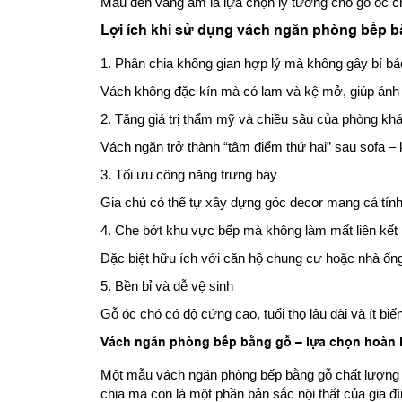
Màu đèn vàng ấm là lựa chọn lý tưởng cho gỗ óc c
Lợi ích khi sử dụng vách ngăn phòng bếp b
1. Phân chia không gian hợp lý mà không gây bí b
Vách không đặc kín mà có lam và kệ mở, giúp ánh 
2. Tăng giá trị thẩm mỹ và chiều sâu của phòng kh
Vách ngăn trở thành “tâm điểm thứ hai” sau sofa – k
3. Tối ưu công năng trưng bày
Gia chủ có thể tự xây dựng góc decor mang cá tính
4. Che bớt khu vực bếp mà không làm mất liên kết
Đặc biệt hữu ích với căn hộ chung cư hoặc nhà ốn
5. Bền bỉ và dễ vệ sinh
Gỗ óc chó có độ cứng cao, tuổi thọ lâu dài và ít biế
Vách ngăn phòng bếp bằng gỗ – lựa chọn hoàn h
Một mẫu vách ngăn phòng bếp bằng gỗ chất lượng ca
chia mà còn là một phần bản sắc nội thất của gia đì