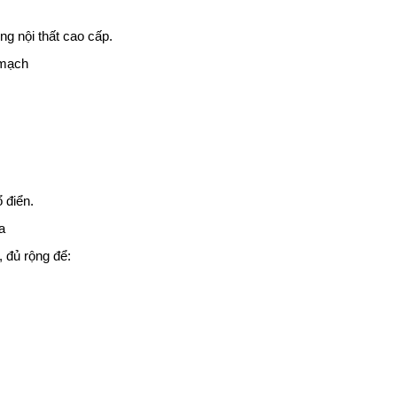
g nội thất cao cấp.
 mạch
 điển.
a
, đủ rộng để: