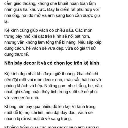
cảm giác thoáng, không che khuất hoàn toàn tầm
nhìn giữa hai khu vực. Đây là điểm rất phù hợp với
nhà ống, nơi độ mở và ánh sáng luôn cần được giữ
lại.
Kệ kính cũng giúp vách có chiều sâu. Các món
trưng bày nhỏ khi đặt trên kính sẽ nổi bật hơn,
nhưng vẫn không làm tổng thể bị nặng. Nếu sắp xếp
đúng cách, hệ vách sẽ vừa đẹp, vừa có giá trị sử
dụng thực tế.
Nên bày decor ít và có chọn lọc trên kệ kính
Kệ kính đẹp nhất khi được giữ thoáng. Gia chủ chỉ
nên đặt một vài món decor nhỏ, màu sắc hài hòa với
phòng khách và bếp. Những gam như trắng, be, nâu
nhạt, ghi sáng hoặc thủy tinh trong suốt sẽ dễ phối
với veneer óc chó.
Không nên bày quá nhiều đồ lên kệ. Vì kính trong
suốt dễ lộ mọi chi tiết, nếu đặt dày đặc, vách sẽ
nhanh bị rối và mất đi vẻ sang trọng.
Khoảng trống giữa các món decor giúp ánh sáng đi