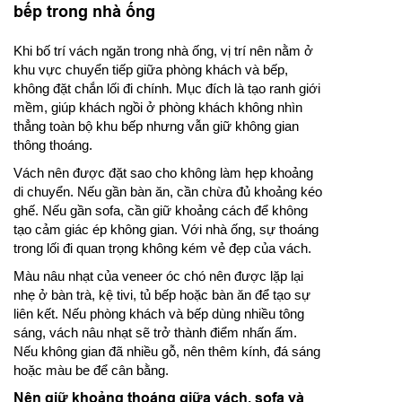
bếp trong nhà ống
Khi bố trí vách ngăn trong nhà ống, vị trí nên nằm ở
khu vực chuyển tiếp giữa phòng khách và bếp,
không đặt chắn lối đi chính. Mục đích là tạo ranh giới
mềm, giúp khách ngồi ở phòng khách không nhìn
thẳng toàn bộ khu bếp nhưng vẫn giữ không gian
thông thoáng.
Vách nên được đặt sao cho không làm hẹp khoảng
di chuyển. Nếu gần bàn ăn, cần chừa đủ khoảng kéo
ghế. Nếu gần sofa, cần giữ khoảng cách để không
tạo cảm giác ép không gian. Với nhà ống, sự thoáng
trong lối đi quan trọng không kém vẻ đẹp của vách.
Màu nâu nhạt của veneer óc chó nên được lặp lại
nhẹ ở bàn trà, kệ tivi, tủ bếp hoặc bàn ăn để tạo sự
liên kết. Nếu phòng khách và bếp dùng nhiều tông
sáng, vách nâu nhạt sẽ trở thành điểm nhấn ấm.
Nếu không gian đã nhiều gỗ, nên thêm kính, đá sáng
hoặc màu be để cân bằng.
Nên giữ khoảng thoáng giữa vách, sofa và