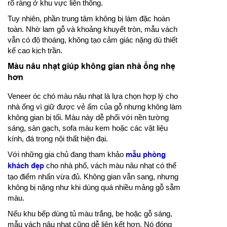
rõ ràng ở khu vực liên thông.
Tuy nhiên, phần trung tâm không bị làm đặc hoàn
toàn. Nhờ lam gỗ và khoảng khuyết tròn, mẫu vách
vẫn có độ thoáng, không tạo cảm giác nặng dù thiết
kế cao kịch trần.
Màu nâu nhạt giúp không gian nhà ống nhẹ
hơn
Veneer óc chó màu nâu nhạt là lựa chọn hợp lý cho
nhà ống vì giữ được vẻ ấm của gỗ nhưng không làm
không gian bị tối. Màu này dễ phối với nền tường
sáng, sàn gạch, sofa màu kem hoặc các vật liệu
kính, đá trong nội thất hiện đại.
Với những gia chủ đang tham khảo
mẫu phòng
khách đẹp
cho nhà phố, vách màu nâu nhạt có thể
tạo điểm nhấn vừa đủ. Không gian vẫn sang, nhưng
không bị nặng như khi dùng quá nhiều mảng gỗ sẫm
màu.
Nếu khu bếp dùng tủ màu trắng, be hoặc gỗ sáng,
mẫu vách nâu nhạt cũng dễ liên kết hơn. Nó đóng