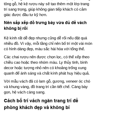
tông gỗ, hệ kệ rượu này sẽ tạo thêm một lớp trang
trí sang trọng, giúp không gian tiếp khách có cảm
giác được đầu tư kỹ hơn.
Nên sắp xếp đồ trưng bày vừa đủ để vách
không bị rối
Kệ kính rất dễ đẹp nhưng cũng dễ rối nếu đặt quá
nhiều đồ. Vì vậy, mỗi tầng chỉ nên bố trí một vài món
có hình dáng đẹp, màu sắc hài hòa với tổng thể.
Các chai rượu nên được chọn lọc, có thể xếp theo
chiều cao hoặc theo nhóm màu. Ly thủy tinh, bình
decor hoặc tượng nhỏ nên có khoảng trống xung
quanh để ánh sáng và chất kính phát huy hiệu quả.
Với mẫu vách đã có lam gỗ, gương, veneer óc chó
và khung vàng, đồ trang trí cần tiết chế. Càng bày
gọn, hệ vách càng sang.
Cách bố trí vách ngăn trang trí để
phòng khách đẹp và không bí