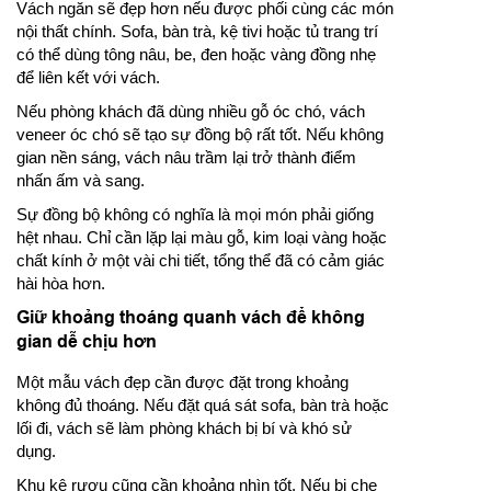
Vách ngăn sẽ đẹp hơn nếu được phối cùng các món
nội thất chính. Sofa, bàn trà, kệ tivi hoặc tủ trang trí
có thể dùng tông nâu, be, đen hoặc vàng đồng nhẹ
để liên kết với vách.
Nếu phòng khách đã dùng nhiều gỗ óc chó, vách
veneer óc chó sẽ tạo sự đồng bộ rất tốt. Nếu không
gian nền sáng, vách nâu trầm lại trở thành điểm
nhấn ấm và sang.
Sự đồng bộ không có nghĩa là mọi món phải giống
hệt nhau. Chỉ cần lặp lại màu gỗ, kim loại vàng hoặc
chất kính ở một vài chi tiết, tổng thể đã có cảm giác
hài hòa hơn.
Giữ khoảng thoáng quanh vách để không
gian dễ chịu hơn
Một mẫu vách đẹp cần được đặt trong khoảng
không đủ thoáng. Nếu đặt quá sát sofa, bàn trà hoặc
lối đi, vách sẽ làm phòng khách bị bí và khó sử
dụng.
Khu kệ rượu cũng cần khoảng nhìn tốt. Nếu bị che