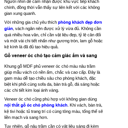
Người nhìn dễ cảm nhận được khu vực tiếp khách
chính, đồng thời vẫn thấy sự liên kết với các không
gian xung quanh.
Với những gia chủ yêu thích
phòng khách đẹp đơn
giản
, vách ngăn nên được xử lý vừa đủ. Không cần
quá nhiều hoa văn, chỉ cần vật liệu đẹp, tỷ lệ cân đối
và một vài chi tiết nhấn như gương tròn, lam gỗ hoặc
kệ kính là đã đủ tạo hiệu quả.
Gỗ veneer óc chó tạo cảm giác ấm và sang
Khung gỗ MDF phủ veneer óc chó màu nâu trầm
giúp mẫu vách có nền ấm, chắc và cao cấp. Đây là
gam màu dễ tạo chiều sâu cho phòng khách, đặc
biệt khi phối cùng sofa da, bàn trà gỗ, đá sáng hoặc
các chi tiết kim loại ánh vàng.
Veneer óc chó cũng phù hợp với không gian dùng
nội thất gỗ óc chó phòng khách
. Khi vách, bàn trà,
kệ tivi hoặc tủ trang trí có cùng tông màu, tổng thể sẽ
liền mạch và sang hơn.
Tuy nhiên, gỗ nâu trầm cần có vật liệu sáng đi kèm