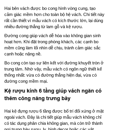
Hai bên vách được bo cong hình vòng cung, tạo
cảm giác mềm hơn cho toàn bộ hệ vách. Chi tiết này
rất cần thiết vì mẫu vách có kích thước lớn, lại dùng
nhiều đường thẳng từ lam gỗ và kệ rượu.
Đường cong giúp vách dễ hòa vào không gian sinh
hoạt hơn. Khi đặt trong phòng khách, các cạnh bo
mềm cũng làm lối nhìn dễ chịu, tránh cảm giác sắc
cạnh hoặc nặng nề.
Bo cong còn tạo sự liên kết với đường khuyết tròn ở
trung tâm. Nhờ vậy, mẫu vách có ngôn ngữ thiết kế
thống nhất: vừa có đường thẳng hiện đại, vừa có
đường cong mềm mại.
Kệ rượu kính 6 tầng giúp vách ngăn có
thêm công năng trưng bày
Hai kệ đựng rượu 6 tầng được bố trí đối xứng ở mặt
ngoài vách. Đây là chi tiết giúp mẫu vách không chỉ
có tác dụng phân chia không gian, mà còn trở thành
nơi trưng bày rượu, ly, bình decor hoặc các vật