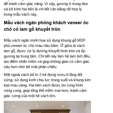
để tránh cảm giác nặng. Vì vậy, gương ở trung tâm
và kệ kính hai bên là chi tiết cân bằng rất hợp lý
trong mẫu vách này.
Mẫu vách ngăn phòng khách veneer óc
chó có lam gỗ khuyết tròn
Mẫu vách ngăn minh họa sử dụng khung gỗ MDF
phủ veneer óc chó màu nâu trầm. Ở giữa là vách
lam gỗ, được xử lý đường khuyết hình tròn và ốp
gương tại trung tâm. Chi tiết này làm hệ lam bớt đều,
tạo điểm nhấn mềm và giúp không gian có cảm giác
sâu hơn nhờ bề mặt phản chiếu.
Mặt ngoài vách bố trí 2 kệ đựng rượu 6 tầng đối
xứng, sử dụng kính chịu lực trong suốt và khung kim
loại màu vàng. Hai bên vách được bo cong hình
vòng cung, giúp tổng thể mềm mại hơn, tránh cảm
giác cứng của một hệ vách lớn.