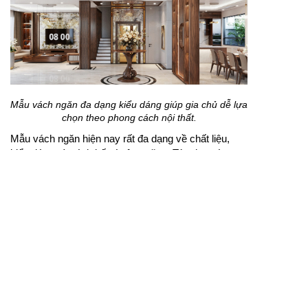
Mẫu vách ngăn đa dạng kiểu dáng giúp gia chủ dễ lựa
chọn theo phong cách nội thất.
Mẫu vách ngăn hiện nay rất đa dạng về chất liệu,
kiểu dáng và cách bố trí công năng. Tùy theo từng
không gian, gia chủ có thể lựa chọn vách gỗ, vách
kệ, vách trang trí hoặc vách ngăn kết hợp tủ lưu trữ.
Một thiết kế phù hợp sẽ giúp căn nhà thêm gọn
gàng, có chiều sâu và thể hiện rõ phong cách riêng.