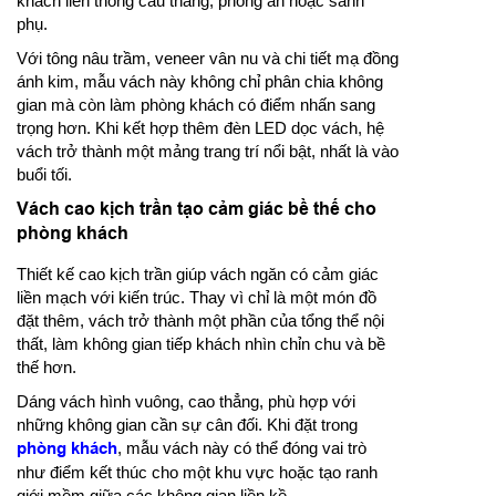
khách liên thông cầu thang, phòng ăn hoặc sảnh
phụ.
Với tông nâu trầm, veneer vân nu và chi tiết mạ đồng
ánh kim, mẫu vách này không chỉ phân chia không
gian mà còn làm phòng khách có điểm nhấn sang
trọng hơn. Khi kết hợp thêm đèn LED dọc vách, hệ
vách trở thành một mảng trang trí nổi bật, nhất là vào
buổi tối.
Vách cao kịch trần tạo cảm giác bề thế cho
phòng khách
Thiết kế cao kịch trần giúp vách ngăn có cảm giác
liền mạch với kiến trúc. Thay vì chỉ là một món đồ
đặt thêm, vách trở thành một phần của tổng thể nội
thất, làm không gian tiếp khách nhìn chỉn chu và bề
thế hơn.
Dáng vách hình vuông, cao thẳng, phù hợp với
những không gian cần sự cân đối. Khi đặt trong
phòng khách
, mẫu vách này có thể đóng vai trò
như điểm kết thúc cho một khu vực hoặc tạo ranh
giới mềm giữa các không gian liền kề.