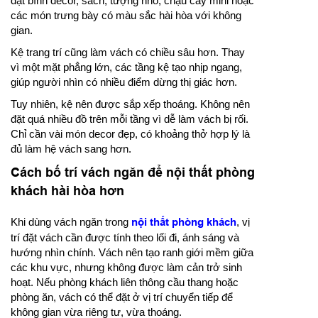
đặt bình decor, sách, tượng nhỏ, chậu cây mini hoặc
các món trưng bày có màu sắc hài hòa với không
gian.
Kệ trang trí cũng làm vách có chiều sâu hơn. Thay
vì một mặt phẳng lớn, các tầng kệ tạo nhịp ngang,
giúp người nhìn có nhiều điểm dừng thị giác hơn.
Tuy nhiên, kệ nên được sắp xếp thoáng. Không nên
đặt quá nhiều đồ trên mỗi tầng vì dễ làm vách bị rối.
Chỉ cần vài món decor đẹp, có khoảng thở hợp lý là
đủ làm hệ vách sang hơn.
Cách bố trí vách ngăn để nội thất phòng
khách hài hòa hơn
Khi dùng vách ngăn trong
nội thất phòng khách
, vị
trí đặt vách cần được tính theo lối đi, ánh sáng và
hướng nhìn chính. Vách nên tạo ranh giới mềm giữa
các khu vực, nhưng không được làm cản trở sinh
hoạt. Nếu phòng khách liên thông cầu thang hoặc
phòng ăn, vách có thể đặt ở vị trí chuyển tiếp để
không gian vừa riêng tư, vừa thoáng.