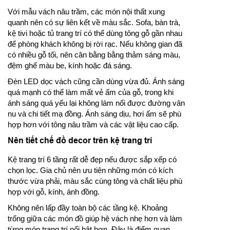
Với mẫu vách nâu trầm, các món nội thất xung
quanh nên có sự liên kết về màu sắc. Sofa, bàn trà,
kệ tivi hoặc tủ trang trí có thể dùng tông gỗ gần nhau
để phòng khách không bị rời rạc. Nếu không gian đã
có nhiều gỗ tối, nên cân bằng bằng thảm sáng màu,
đệm ghế màu be, kính hoặc đá sáng.
Đèn LED dọc vách cũng cần dùng vừa đủ. Ánh sáng
quá mạnh có thể làm mất vẻ ấm của gỗ, trong khi
ánh sáng quá yếu lại không làm nổi được đường vân
nu và chi tiết mạ đồng. Ánh sáng dịu, hơi ấm sẽ phù
hợp hơn với tông nâu trầm và các vật liệu cao cấp.
Nên tiết chế đồ decor trên kệ trang trí
Kệ trang trí 6 tầng rất dễ đẹp nếu được sắp xếp có
chọn lọc. Gia chủ nên ưu tiên những món có kích
thước vừa phải, màu sắc cùng tông và chất liệu phù
hợp với gỗ, kính, ánh đồng.
Không nên lấp đầy toàn bộ các tầng kệ. Khoảng
trống giữa các món đồ giúp hệ vách nhẹ hơn và làm
từng món trang trí nổi bật hơn. Đây là điểm quan