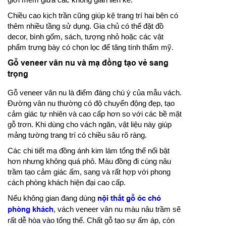
Chiều cao kịch trần cũng giúp kệ trang trí hai bên có
thêm nhiều tầng sử dụng. Gia chủ có thể đặt đồ
decor, bình gốm, sách, tượng nhỏ hoặc các vật
phẩm trưng bày có chọn lọc để tăng tính thẩm mỹ.
Gỗ veneer vân nu và mạ đồng tạo vẻ sang
trọng
Gỗ veneer vân nu là điểm đáng chú ý của mẫu vách.
Đường vân nu thường có độ chuyển động đẹp, tạo
cảm giác tự nhiên và cao cấp hơn so với các bề mặt
gỗ trơn. Khi dùng cho vách ngăn, vật liệu này giúp
mảng tường trang trí có chiều sâu rõ ràng.
Các chi tiết mạ đồng ánh kim làm tổng thể nổi bật
hơn nhưng không quá phô. Màu đồng đi cùng nâu
trầm tạo cảm giác ấm, sang và rất hợp với phong
cách phòng khách hiện đại cao cấp.
Nếu không gian đang dùng
nội thất gỗ óc chó
phòng khách
, vách veneer vân nu màu nâu trầm sẽ
rất dễ hòa vào tổng thể. Chất gỗ tạo sự ấm áp, còn