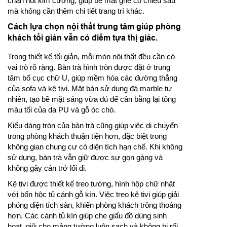
chần nút kim cương, giúp bề mặt ghế có chiều sâu
mà không cần thêm chi tiết trang trí khác.
Cách lựa chọn nội thất trung tâm giúp phòng
khách tối giản vẫn có điểm tựa thị giác.
Trong thiết kế tối giản, mỗi món nội thất đều cần có
vai trò rõ ràng. Bàn trà hình tròn được đặt ở trung
tâm bố cục chữ U, giúp mềm hóa các đường thẳng
của sofa và kệ tivi. Mặt bàn sử dụng đá marble tự
nhiên, tạo bề mặt sáng vừa đủ để cân bằng lại tông
màu tối của da PU và gỗ óc chó.
Kiểu dáng tròn của bàn trà cũng giúp việc di chuyển
trong phòng khách thuận tiện hơn, đặc biệt trong
không gian chung cư có diện tích hạn chế. Khi không
sử dụng, bàn trà vẫn giữ được sự gọn gàng và
không gây cản trở lối đi.
Kệ tivi được thiết kế treo tường, hình hộp chữ nhật
với bốn hộc tủ cánh gỗ kín. Việc treo kệ tivi giúp giải
phóng diện tích sàn, khiến phòng khách trông thoáng
hơn. Các cánh tủ kín giúp che giấu đồ dùng sinh
hoạt, giữ cho mảng tường luôn sạch và không bị rối