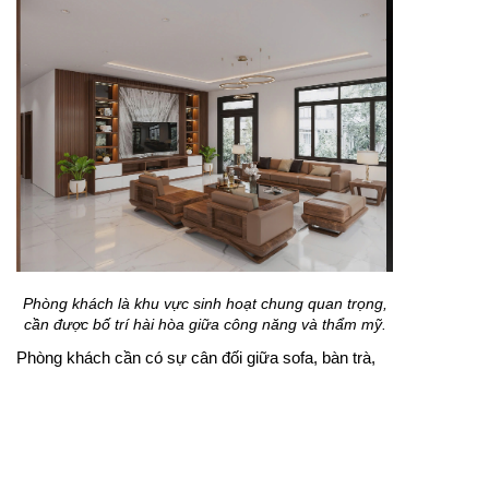
Phòng khách là khu vực sinh hoạt chung quan trọng,
cần được bố trí hài hòa giữa công năng và thẩm mỹ.
Phòng khách cần có sự cân đối giữa sofa, bàn trà,
kệ tivi và lối đi để tạo cảm giác thoải mái khi sử
dụng. Màu sắc nên được lựa chọn theo phong cách
tổng thể của ngôi nhà, từ hiện đại nhẹ nhàng đến
sang trọng ấm cúng. Khi được tư vấn bởi
công ty
thiết kế nội thất
phù hợp, khu vực tiếp khách sẽ