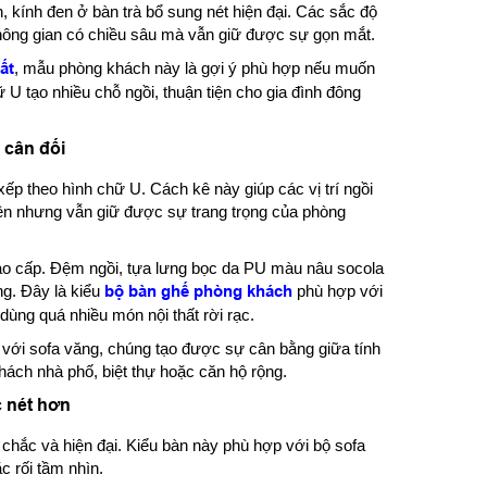
kính đen ở bàn trà bổ sung nét hiện đại. Các sắc độ
hông gian có chiều sâu mà vẫn giữ được sự gọn mắt.
ất
, mẫu phòng khách này là gợi ý phù hợp nếu muốn
U tạo nhiều chỗ ngồi, thuận tiện cho gia đình đông
 cân đối
ếp theo hình chữ U. Cách kê này giúp các vị trí ngồi
yện nhưng vẫn giữ được sự trang trọng của phòng
ao cấp. Đệm ngồi, tựa lưng bọc da PU màu nâu socola
ng. Đây là kiểu
bộ bàn ghế phòng khách
phù hợp với
ùng quá nhiều món nội thất rời rạc.
p với sofa văng, chúng tạo được sự cân bằng giữa tính
hách nhà phố, biệt thự hoặc căn hộ rộng.
c nét hơn
 chắc và hiện đại. Kiểu bàn này phù hợp với bộ sofa
c rối tầm nhìn.