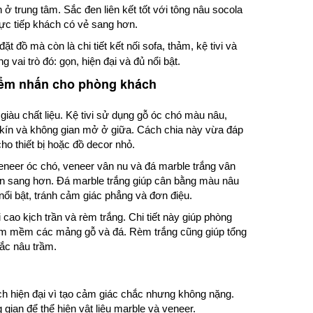
 trung tâm. Sắc đen liên kết tốt với tông nâu socola
ực tiếp khách có vẻ sang hơn.
đặt đồ mà còn là chi tiết kết nối sofa, thảm, kệ tivi và
vai trò đó: gọn, hiện đại và đủ nổi bật.
điểm nhấn cho phòng khách
giàu chất liệu. Kệ tivi sử dụng gỗ óc chó màu nâu,
 kín và không gian mở ở giữa. Cách chia này vừa đáp
ho thiết bị hoặc đồ decor nhỏ.
 veneer óc chó, veneer vân nu và đá marble trắng vân
n sang hơn. Đá marble trắng giúp cân bằng màu nâu
ổi bật, tránh cảm giác phẳng và đơn điệu.
cao kịch trần và rèm trắng. Chi tiết này giúp phòng
àm mềm các mảng gỗ và đá. Rèm trắng cũng giúp tổng
sắc nâu trầm.
ch hiện đại vì tạo cảm giác chắc nhưng không nặng.
ian để thể hiện vật liệu marble và veneer.