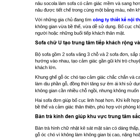
nâu socola làm sofa có cảm giác mềm và sang hơn, 
nâu được tiết chế trong cùng một bảng màu, nên k
Với những gia chủ đang tìm
công ty thiết kế nội th
không gian vừa bề thế, vừa dễ sử dụng. Bố cục chữ 
người hoặc những buổi tiếp khách thân mật.
Sofa chữ U tạo trung tâm tiếp khách rộng và
Bộ sofa gồm 2 sofa văng 3 chỗ và 2 sofa đơn, sắp x
hướng vào nhau, tạo cảm giác gần gũi khi trò chu
khách lớn.
Khung ghế gỗ óc chó tạo cảm giác chắc chắn và c
làm dịu phần gỗ, đồng thời tăng sự êm ái khi sử dụ
không gian cần nhiều chỗ ngồi, nhưng không muốn d
Hai sofa đơn giúp bố cục linh hoạt hơn. Khi kết hợ
bề thế và cảm giác thân thiện, phù hợp với phòng k
Bàn trà kính đen giúp khu vực trung tâm sắ
Bàn trà hình chữ nhật kê sát mặt sàn có dáng thấp,
gỗ óc chó vì không làm không gian bị cao, nặng hoặ