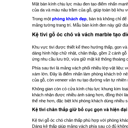
Mặt bàn kính chịu lực màu đen tạo điểm nhấn mạnh ở
của da và màu nâu trầm của gỗ, giúp toàn bộ khu v
Trong một
phòng khách đẹp
, bàn trà không chỉ để 
mảng tường trang trí. Mẫu bàn kính đen này giữ đúng 
Kệ tivi gỗ óc chó và vách marble tạo 
Khu vực tivi được thiết kế theo hướng thấp, gọn và 
dáng hình hộp chữ nhật, chân thấp, gồm 2 cánh gỗ
ứng nhu cầu lưu trữ, vừa giữ mặt kệ thông thoáng c
Phía sau tivi là mảng vách phối nhiều lớp vật liệu:
xám lớn. Đây là điểm nhấn làm phòng khách trở nê
của gỗ, còn veneer vân nu tạo đường vân tự nhiên n
Không gian còn có cửa kính chịu lực khung kim loại 
khách nhận được nhiều ánh sáng hơn, đồng thời l
thể nhẹ hơn, đặc biệt khi phòng khách dùng nhiều 
Kệ tivi chân thấp giữ bố cục gọn và hiện đại
Kệ tivi gỗ óc chó chân thấp phù hợp với phòng khá
Dáng kệ thấp giúp mảng vách phía sau có đủ không g