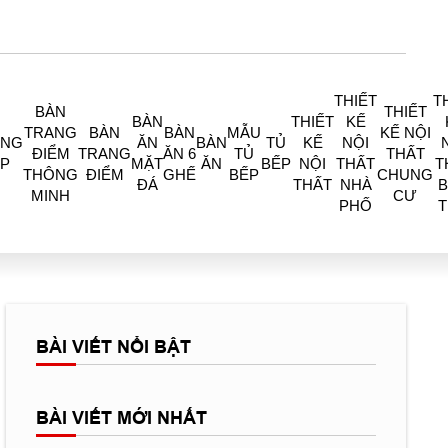
THIẾT
T
BÀN
THIẾT
BÀN
THIẾT
KẾ
TRANG
BÀN
BÀN
MẪU
KẾ NỘI
ÒNG
ĂN
BÀN
TỦ
KẾ
NỘI
ĐIỂM
TRANG
ĂN 6
TỦ
THẤT
P
MẶT
ĂN
BẾP
NỘI
THẤT
T
THÔNG
ĐIỂM
GHẾ
BẾP
CHUNG
ĐÁ
THẤT
NHÀ
B
MINH
CƯ
PHỐ
BÀI VIẾT NỔI BẬT
BÀI VIẾT MỚI NHẤT