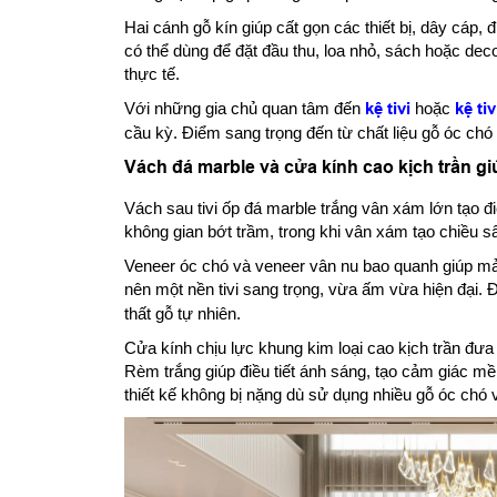
Hai cánh gỗ kín giúp cất gọn các thiết bị, dây cáp,
có thể dùng để đặt đầu thu, loa nhỏ, sách hoặc dec
thực tế.
Với những gia chủ quan tâm đến
kệ tivi
hoặc
kệ ti
cầu kỳ. Điểm sang trọng đến từ chất liệu gỗ óc chó
Vách đá marble và cửa kính cao kịch trần 
Vách sau tivi ốp đá marble trắng vân xám lớn tạo 
không gian bớt trầm, trong khi vân xám tạo chiều s
Veneer óc chó và veneer vân nu bao quanh giúp mản
nên một nền tivi sang trọng, vừa ấm vừa hiện đại. 
thất gỗ tự nhiên.
Cửa kính chịu lực khung kim loại cao kịch trần đư
Rèm trắng giúp điều tiết ánh sáng, tạo cảm giác 
thiết kế không bị nặng dù sử dụng nhiều gỗ óc chó 