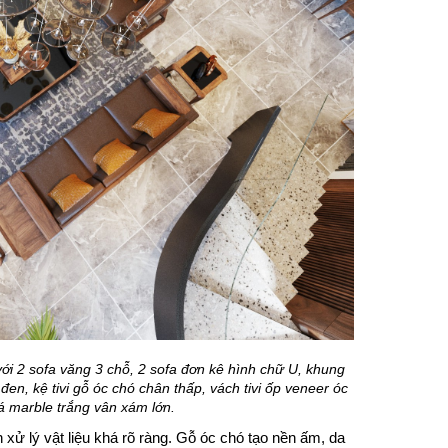
với 2 sofa văng 3 chỗ, 2 sofa đơn kê hình chữ U, khung
en, kệ tivi gỗ óc chó chân thấp, vách tivi ốp veneer óc
á marble trắng vân xám lớn.
ử lý vật liệu khá rõ ràng. Gỗ óc chó tạo nền ấm, da