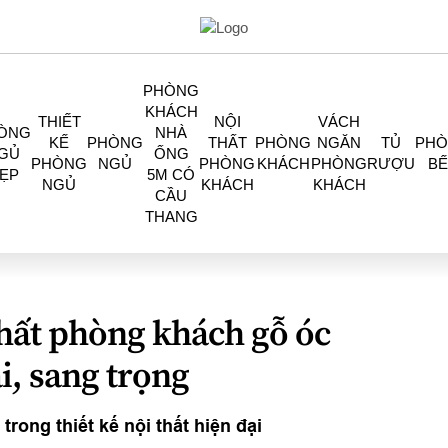
PHÒNG
KHÁCH
THIẾT
NỘI
VÁCH
ÒNG
NHÀ
KẾ
PHÒNG
THẤT
PHÒNG
NGĂN
TỦ
PH
GỦ
ỐNG
PHÒNG
NGỦ
PHÒNG
KHÁCH
PHÒNG
RƯỢU
BẾ
ẸP
5M CÓ
NGỦ
KHÁCH
KHÁCH
CẦU
THANG
 thất phòng khách gỗ óc
i, sang trọng
rong thiết kế nội thất hiện đại