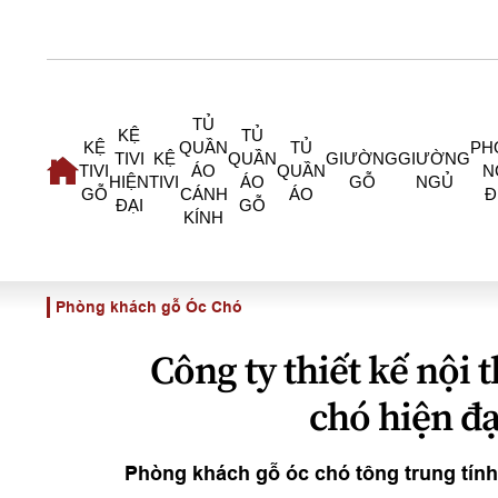
TỦ
KỆ
TỦ
KỆ
QUẦN
TỦ
PH
TIVI
KỆ
QUẦN
GIƯỜNG
GIƯỜNG
TIVI
ÁO
QUẦN
N
HIỆN
TIVI
ÁO
GỖ
NGỦ
GỖ
CÁNH
ÁO
Đ
ĐẠI
GỖ
KÍNH
Phòng khách gỗ Óc Chó
Công ty thiết kế nội
chó hiện đạ
Phòng khách gỗ óc chó tông trung tính t