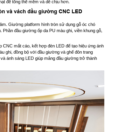
ạt để tổng thể mềm và dễ chịu hơn.
ròn và vách đầu giường CNC LED
tâm. Giường platform hình tròn sử dụng gỗ óc chó
. Phần đầu giường ốp da PU màu ghi, viền khung gỗ,
p CNC mắt cáo, kết hợp đèn LED để tạo hiệu ứng ánh
 ghi, đồng bộ với đầu giường và ghế đôn trang
C và ánh sáng LED giúp mảng đầu giường trở thành