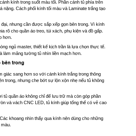
cánh kính trong suốt màu tối. Phần cánh tủ phía trên
á nặng. Cách phối kính tối màu và Laminate trắng tạo
 đại, nhưng cần được sắp xếp gọn bên trong. Vì kính
a rõ cho quần áo treo, túi xách, phụ kiện và đồ gấp.
p hơn.
ng ngủ master, thiết kế kịch trần là lựa chọn thực tế.
 và làm mảng tường tủ nhìn liền mạch hơn.
ồ bên trong
m giác sang hơn so với cánh kính trắng trong thông
ên trong, nhưng che bớt sự lộn xộn nhẹ nếu tủ không
ơi tủ quần áo không chỉ để lưu trữ mà còn góp phần
ròn và vách CNC LED, tủ kính giúp tổng thể có vẻ cao
. Các khoang nhìn thấy qua kính nên dùng cho những
m màu.