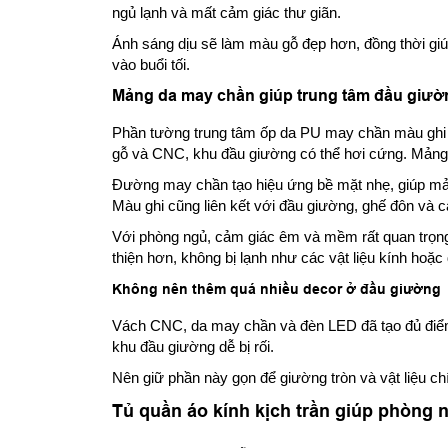
ngủ lạnh và mất cảm giác thư giãn.
Ánh sáng dịu sẽ làm màu gỗ đẹp hơn, đồng thời gi
vào buổi tối.
Mảng da may chần giúp trung tâm đầu giư
Phần tường trung tâm ốp da PU may chần màu ghi
gỗ và CNC, khu đầu giường có thể hơi cứng. Mảng d
Đường may chần tạo hiệu ứng bề mặt nhẹ, giúp mả
Màu ghi cũng liên kết với đầu giường, ghế đôn và cá
Với phòng ngủ, cảm giác êm và mềm rất quan trọng
thiện hơn, không bị lạnh như các vật liệu kính hoặc 
Không nên thêm quá nhiều decor ở đầu giường
Vách CNC, da may chần và đèn LED đã tạo đủ điểm
khu đầu giường dễ bị rối.
Nên giữ phần này gọn để giường tròn và vật liệu ch
Tủ quần áo kính kịch trần giúp phòng 