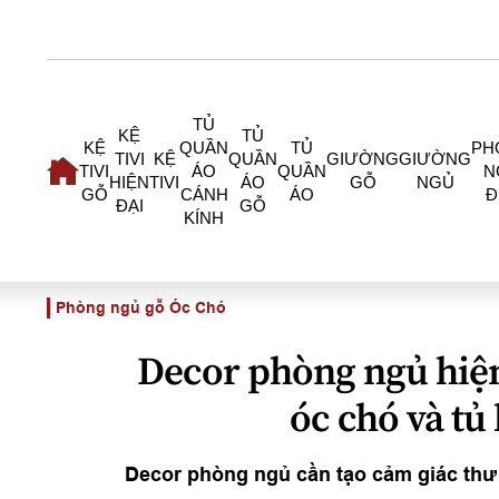
TỦ
KỆ
TỦ
KỆ
QUẦN
TỦ
PH
TIVI
KỆ
QUẦN
GIƯỜNG
GIƯỜNG
TIVI
ÁO
QUẦN
N
HIỆN
TIVI
ÁO
GỖ
NGỦ
GỖ
CÁNH
ÁO
Đ
ĐẠI
GỖ
KÍNH
Phòng ngủ gỗ Óc Chó
Decor phòng ngủ hiện
óc chó và tủ
Decor phòng ngủ cần tạo cảm giác thư 