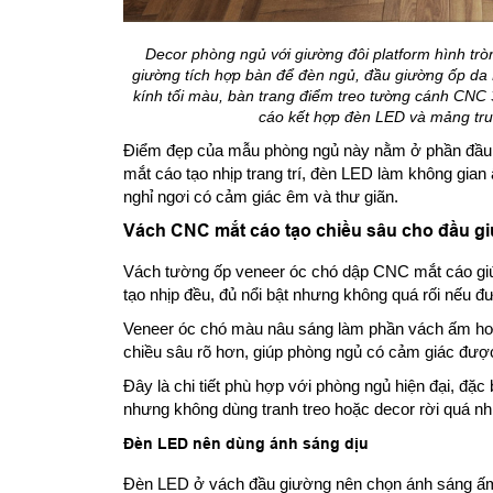
Decor phòng ngủ với giường đôi platform hình tr
giường tích hợp bàn để đèn ngủ, đầu giường ốp da 
kính tối màu, bàn trang điểm treo tường cánh CNC
cáo kết hợp đèn LED và mảng tr
Điểm đẹp của mẫu phòng ngủ này nằm ở phần đầu 
mắt cáo tạo nhịp trang trí, đèn LED làm không gi
nghỉ ngơi có cảm giác êm và thư giãn.
Vách CNC mắt cáo tạo chiều sâu cho đầu g
Vách tường ốp veneer óc chó dập CNC mắt cáo giú
tạo nhịp đều, đủ nổi bật nhưng không quá rối nếu đ
Veneer óc chó màu nâu sáng làm phần vách ấm hơ
chiều sâu rõ hơn, giúp phòng ngủ có cảm giác đượ
Đây là chi tiết phù hợp với phòng ngủ hiện đại, đặ
nhưng không dùng tranh treo hoặc decor rời quá nh
Đèn LED nên dùng ánh sáng dịu
Đèn LED ở vách đầu giường nên chọn ánh sáng ấm 