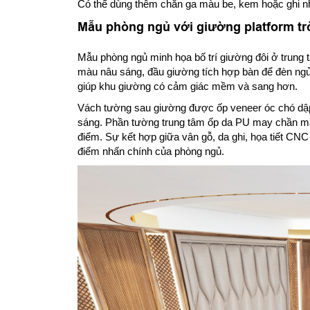
Có thể dùng thêm chăn ga màu be, kem hoặc ghi nh
Mẫu phòng ngủ với giường platform t
Mẫu phòng ngủ minh họa bố trí giường đôi ở trung 
màu nâu sáng, đầu giường tích hợp bàn để đèn ngủ
giúp khu giường có cảm giác mềm và sang hơn.
Vách tường sau giường được ốp veneer óc chó dậ
sáng. Phần tường trung tâm ốp da PU may chần màu
điểm. Sự kết hợp giữa vân gỗ, da ghi, họa tiết CN
điểm nhấn chính của phòng ngủ.