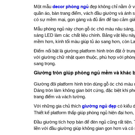
Một mẫu
decor phòng ngủ
đẹp không chỉ nằm ở và
quần áo, bàn trang điểm, vách đầu giường và ánh s
có sự mềm mại, gọn gàng và đủ ấm để tạo cảm giác
Mẫu phòng ngủ này chọn gỗ óc chó màu nâu sáng, d
sáng LED làm các chất liệu chính. Bảng vật liệu này
mềm hơn, kính tối màu giúp tủ áo sang hơn, còn La
Điểm nổi bật là giường platform hình tròn đặt ở tru
với giường chữ nhật quen thuộc, phù hợp với phò
sang trọng.
Giường tròn giúp phòng ngủ mềm và khác b
Giường đôi platform hình tròn dùng gỗ óc chó màu
Dáng tròn làm không gian bớt cứng, đặc biệt khi p
trang điểm và vách tường.
Với những gia chủ thích
giường ngủ đẹp
có kiểu d
Thiết kế platform thấp giúp phòng ngủ hiện đại hơn,
Đầu giường tích hợp bàn để đèn ngủ cũng rất tiện. 
liền với đầu giường giúp không gian gọn hơn và có 