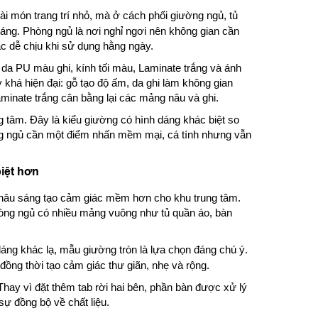
i món trang trí nhỏ, mà ở cách phối giường ngủ, tủ
áng. Phòng ngủ là nơi nghỉ ngơi nên không gian cần
 dễ chịu khi sử dụng hằng ngày.
a PU màu ghi, kính tối màu, Laminate trắng và ánh
 khá hiện đại: gỗ tạo độ ấm, da ghi làm không gian
minate trắng cân bằng lại các mảng nâu và ghi.
ng tâm. Đây là kiểu giường có hình dáng khác biệt so
ng ngủ cần một điểm nhấn mềm mại, cá tính nhưng vẫn
iệt hơn
 nâu sáng tạo cảm giác mềm hơn cho khu trung tâm.
hòng ngủ có nhiều mảng vuông như tủ quần áo, bàn
áng khác lạ, mẫu giường tròn là lựa chọn đáng chú ý.
 đồng thời tạo cảm giác thư giãn, nhẹ và rộng.
Thay vì đặt thêm tab rời hai bên, phần bàn được xử lý
sự đồng bộ về chất liệu.