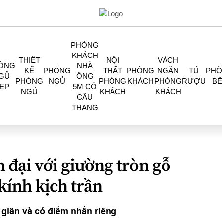
PHÒNG
KHÁCH
THIẾT
NỘI
VÁCH
ÒNG
NHÀ
KẾ
PHÒNG
THẤT
PHÒNG
NGĂN
TỦ
PH
GỦ
ỐNG
PHÒNG
NGỦ
PHÒNG
KHÁCH
PHÒNG
RƯỢU
BẾ
ẸP
5M CÓ
NGỦ
KHÁCH
KHÁCH
CẦU
THANG
 đại với giường tròn gỗ
 kính kịch trần
giãn và có điểm nhấn riêng