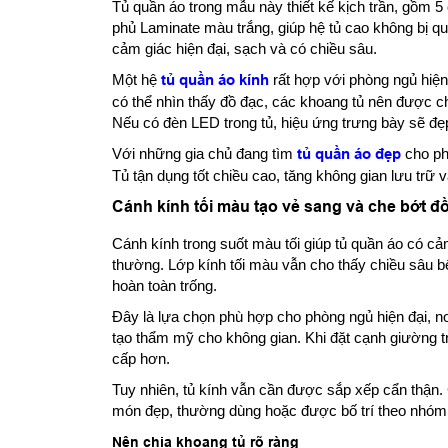
Tủ quần áo trong mẫu này thiết kế kịch trần, gồm 5 
phủ Laminate màu trắng, giúp hệ tủ cao không bị qu
cảm giác hiện đại, sạch và có chiều sâu.
Một hệ
tủ quần áo kính
rất hợp với phòng ngủ hiện
có thể nhìn thấy đồ đạc, các khoang tủ nên được chi
Nếu có đèn LED trong tủ, hiệu ứng trưng bày sẽ đẹ
Với những gia chủ đang tìm
tủ quần áo đẹp
cho phò
Tủ tận dụng tốt chiều cao, tăng không gian lưu trữ
Cánh kính tối màu tạo vẻ sang và che bớt đ
Cánh kính trong suốt màu tối giúp tủ quần áo có cả
thường. Lớp kính tối màu vẫn cho thấy chiều sâu b
hoàn toàn trống.
Đây là lựa chọn phù hợp cho phòng ngủ hiện đại, n
tạo thẩm mỹ cho không gian. Khi đặt cạnh giường t
cấp hơn.
Tuy nhiên, tủ kính vẫn cần được sắp xếp cẩn thận
món đẹp, thường dùng hoặc được bố trí theo nhó
Nên chia khoang tủ rõ ràng