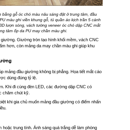
òn bằng gỗ óc chó màu nâu sáng đặt ở trung tâm, đầu
PU màu ghi viền khung gỗ, tủ quần áo kịch trần 5 cánh
 3D lượn sóng, vách tường veneer óc chó dập CNC mắt
ung tâm ốp da PU may chần màu ghi.
giường. Giường tròn tạo hình khối mềm, vách CNC
an ấm hơn, còn mảng da may chần màu ghi giúp khu
iường
p mảng đầu giường không bị phẳng. Họa tiết mắt cáo
ược dùng đúng tỷ lệ.
n. Khi đi cùng đèn LED, các đường dập CNC có
c chăm chút kỹ.
c biệt khi gia chủ muốn mảng đầu giường có điểm nhấn
iều.
hoặc trung tính. Ánh sáng quá trắng dễ làm phòng