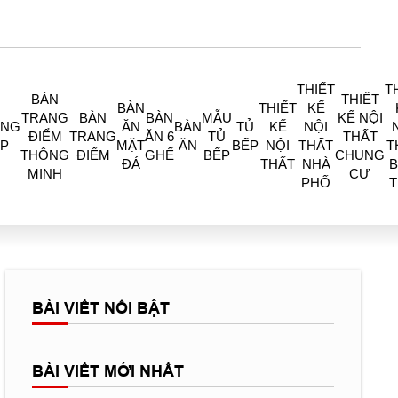
THIẾT
T
BÀN
THIẾT
BÀN
THIẾT
KẾ
TRANG
BÀN
BÀN
MẪU
KẾ NỘI
ÒNG
ĂN
BÀN
TỦ
KẾ
NỘI
ĐIỂM
TRANG
ĂN 6
TỦ
THẤT
P
MẶT
ĂN
BẾP
NỘI
THẤT
T
THÔNG
ĐIỂM
GHẾ
BẾP
CHUNG
ĐÁ
THẤT
NHÀ
B
MINH
CƯ
PHỐ
BÀI VIẾT NỔI BẬT
BÀI VIẾT MỚI NHẤT