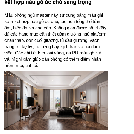
kết hợp nâu gỗ óc chó sang trọng
Mẫu phòng ngủ master này sử dụng bảng màu ghi
xám kết hợp nâu gỗ óc chó, tạo nên tổng thể trầm
ấm, hiện đại và cao cấp. Không gian được bố trí đầy
đủ các hạng mục cần thiết gồm giường ngủ platform
chân thấp, đôn cuối giường, tủ đầu giường, vách
trang trí, kệ tivi, tủ trưng bày kịch trần và bàn làm
việc. Các chi tiết kim loại vàng, da PU màu ghi và
vải nỉ ghi xám giúp căn phòng có thêm điểm nhấn
mềm mại, tinh tế.