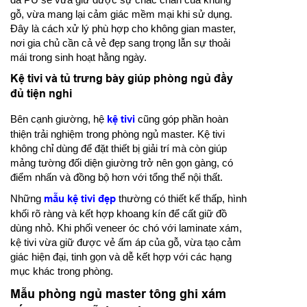
gỗ, vừa mang lại cảm giác mềm mại khi sử dụng.
Đây là cách xử lý phù hợp cho không gian master,
nơi gia chủ cần cả vẻ đẹp sang trọng lẫn sự thoải
mái trong sinh hoạt hằng ngày.
Kệ tivi và tủ trưng bày giúp phòng ngủ đầy
đủ tiện nghi
Bên cạnh giường, hệ
kệ tivi
cũng góp phần hoàn
thiện trải nghiệm trong phòng ngủ master. Kệ tivi
không chỉ dùng để đặt thiết bị giải trí mà còn giúp
mảng tường đối diện giường trở nên gọn gàng, có
điểm nhấn và đồng bộ hơn với tổng thể nội thất.
Những
mẫu kệ tivi đẹp
thường có thiết kế thấp, hình
khối rõ ràng và kết hợp khoang kín để cất giữ đồ
dùng nhỏ. Khi phối veneer óc chó với laminate xám,
kệ tivi vừa giữ được vẻ ấm áp của gỗ, vừa tạo cảm
giác hiện đại, tinh gọn và dễ kết hợp với các hạng
mục khác trong phòng.
Mẫu phòng ngủ master tông ghi xám