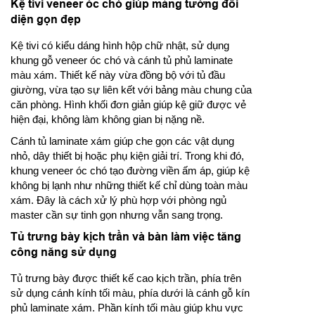
Kệ tivi veneer óc chó giúp mảng tường đối
diện gọn đẹp
Kệ tivi có kiểu dáng hình hộp chữ nhật, sử dụng
khung gỗ veneer óc chó và cánh tủ phủ laminate
màu xám. Thiết kế này vừa đồng bộ với tủ đầu
giường, vừa tạo sự liên kết với bảng màu chung của
căn phòng. Hình khối đơn giản giúp kệ giữ được vẻ
hiện đại, không làm không gian bị nặng nề.
Cánh tủ laminate xám giúp che gọn các vật dụng
nhỏ, dây thiết bị hoặc phụ kiện giải trí. Trong khi đó,
khung veneer óc chó tạo đường viền ấm áp, giúp kệ
không bị lạnh như những thiết kế chỉ dùng toàn màu
xám. Đây là cách xử lý phù hợp với phòng ngủ
master cần sự tinh gọn nhưng vẫn sang trọng.
Tủ trưng bày kịch trần và bàn làm việc tăng
công năng sử dụng
Tủ trưng bày được thiết kế cao kịch trần, phía trên
sử dụng cánh kính tối màu, phía dưới là cánh gỗ kín
phủ laminate xám. Phần kính tối màu giúp khu vực