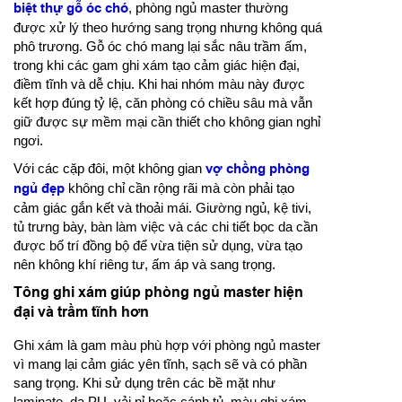
biệt thự gỗ óc chó
, phòng ngủ master thường
được xử lý theo hướng sang trọng nhưng không quá
phô trương. Gỗ óc chó mang lại sắc nâu trầm ấm,
trong khi các gam ghi xám tạo cảm giác hiện đại,
điềm tĩnh và dễ chịu. Khi hai nhóm màu này được
kết hợp đúng tỷ lệ, căn phòng có chiều sâu mà vẫn
giữ được sự mềm mại cần thiết cho không gian nghỉ
ngơi.
Với các cặp đôi, một không gian
vợ chồng phòng
ngủ đẹp
không chỉ cần rộng rãi mà còn phải tạo
cảm giác gắn kết và thoải mái. Giường ngủ, kệ tivi,
tủ trưng bày, bàn làm việc và các chi tiết bọc da cần
được bố trí đồng bộ để vừa tiện sử dụng, vừa tạo
nên không khí riêng tư, ấm áp và sang trọng.
Tông ghi xám giúp phòng ngủ master hiện
đại và trầm tĩnh hơn
Ghi xám là gam màu phù hợp với phòng ngủ master
vì mang lại cảm giác yên tĩnh, sạch sẽ và có phần
sang trọng. Khi sử dụng trên các bề mặt như
laminate, da PU, vải nỉ hoặc cánh tủ, màu ghi xám