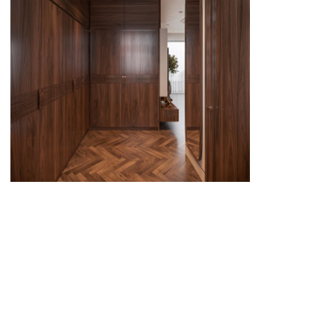
Tủ quần áo chữ L giúp tận dụng góc phòng, tăng khả
năng lưu trữ và giữ không gian gọn gàng.
Mẫu tủ quần áo chữ L phù hợp với những căn phòng
cần tối ưu diện tích và tận dụng góc chết hiệu quả.
Thiết kế này giúp mở rộng không gian lưu trữ, đồng
thời tạo bố cục liền mạch cho phòng ngủ.