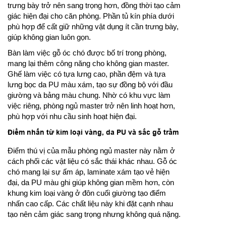
trưng bày trở nên sang trọng hơn, đồng thời tạo cảm
giác hiện đại cho căn phòng. Phần tủ kín phía dưới
phù hợp để cất giữ những vật dụng ít cần trưng bày,
giúp không gian luôn gọn.
Bàn làm việc gỗ óc chó được bố trí trong phòng,
mang lại thêm công năng cho không gian master.
Ghế làm việc có tựa lưng cao, phần đệm và tựa
lưng bọc da PU màu xám, tạo sự đồng bộ với đầu
giường và bảng màu chung. Nhờ có khu vực làm
việc riêng, phòng ngủ master trở nên linh hoạt hơn,
phù hợp với nhu cầu sinh hoạt hiện đại.
Điểm nhấn từ kim loại vàng, da PU và sắc gỗ trầm
Điểm thú vị của mẫu phòng ngủ master này nằm ở
cách phối các vật liệu có sắc thái khác nhau. Gỗ óc
chó mang lại sự ấm áp, laminate xám tạo vẻ hiện
đại, da PU màu ghi giúp không gian mềm hơn, còn
khung kim loại vàng ở đôn cuối giường tạo điểm
nhấn cao cấp. Các chất liệu này khi đặt cạnh nhau
tạo nên cảm giác sang trọng nhưng không quá nặng.