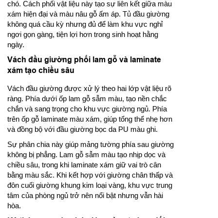
chó. Cách phối vật liệu này tạo sự liên kết giữa màu
xám hiện đại và màu nâu gỗ ấm áp. Tủ đầu giường
không quá cầu kỳ nhưng đủ để làm khu vực nghỉ
ngơi gọn gàng, tiện lợi hơn trong sinh hoạt hằng
ngày.
Vách đầu giường phối lam gỗ và laminate
xám tạo chiều sâu
Vách đầu giường được xử lý theo hai lớp vật liệu rõ
ràng. Phía dưới ốp lam gỗ sẫm màu, tạo nền chắc
chắn và sang trọng cho khu vực giường ngủ. Phía
trên ốp gỗ laminate màu xám, giúp tổng thể nhẹ hơn
và đồng bộ với đầu giường bọc da PU màu ghi.
Sự phân chia này giúp mảng tường phía sau giường
không bị phẳng. Lam gỗ sẫm màu tạo nhịp dọc và
chiều sâu, trong khi laminate xám giữ vai trò cân
bằng màu sắc. Khi kết hợp với giường chân thấp và
đôn cuối giường khung kim loại vàng, khu vực trung
tâm của phòng ngủ trở nên nổi bật nhưng vẫn hài
hòa.