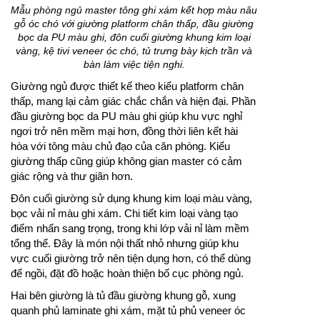
Mẫu phòng ngủ master tông ghi xám kết hợp màu nâu
gỗ óc chó với giường platform chân thấp, đầu giường
bọc da PU màu ghi, đôn cuối giường khung kim loại
vàng, kệ tivi veneer óc chó, tủ trưng bày kịch trần và
bàn làm việc tiện nghi.
Giường ngủ được thiết kế theo kiểu platform chân
thấp, mang lại cảm giác chắc chắn và hiện đại. Phần
đầu giường bọc da PU màu ghi giúp khu vực nghỉ
ngơi trở nên mềm mại hơn, đồng thời liên kết hài
hòa với tông màu chủ đạo của căn phòng. Kiểu
giường thấp cũng giúp không gian master có cảm
giác rộng và thư giãn hơn.
Đôn cuối giường sử dụng khung kim loại màu vàng,
bọc vải nỉ màu ghi xám. Chi tiết kim loại vàng tạo
điểm nhấn sang trọng, trong khi lớp vải nỉ làm mềm
tổng thể. Đây là món nội thất nhỏ nhưng giúp khu
vực cuối giường trở nên tiện dụng hơn, có thể dùng
để ngồi, đặt đồ hoặc hoàn thiện bố cục phòng ngủ.
Hai bên giường là tủ đầu giường khung gỗ, xung
quanh phủ laminate ghi xám, mặt tủ phủ veneer óc