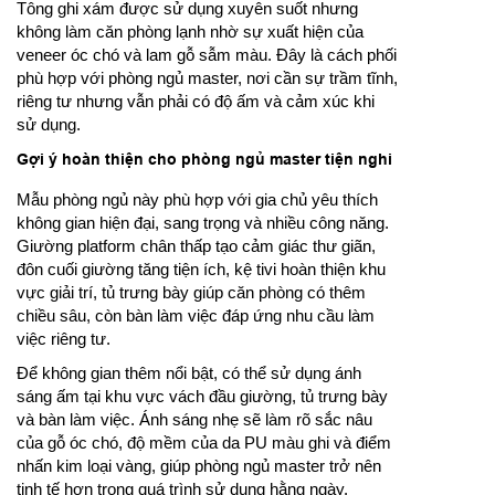
Tông ghi xám được sử dụng xuyên suốt nhưng
không làm căn phòng lạnh nhờ sự xuất hiện của
veneer óc chó và lam gỗ sẫm màu. Đây là cách phối
phù hợp với phòng ngủ master, nơi cần sự trầm tĩnh,
riêng tư nhưng vẫn phải có độ ấm và cảm xúc khi
sử dụng.
Gợi ý hoàn thiện cho phòng ngủ master tiện nghi
Mẫu phòng ngủ này phù hợp với gia chủ yêu thích
không gian hiện đại, sang trọng và nhiều công năng.
Giường platform chân thấp tạo cảm giác thư giãn,
đôn cuối giường tăng tiện ích, kệ tivi hoàn thiện khu
vực giải trí, tủ trưng bày giúp căn phòng có thêm
chiều sâu, còn bàn làm việc đáp ứng nhu cầu làm
việc riêng tư.
Để không gian thêm nổi bật, có thể sử dụng ánh
sáng ấm tại khu vực vách đầu giường, tủ trưng bày
và bàn làm việc. Ánh sáng nhẹ sẽ làm rõ sắc nâu
của gỗ óc chó, độ mềm của da PU màu ghi và điểm
nhấn kim loại vàng, giúp phòng ngủ master trở nên
tinh tế hơn trong quá trình sử dụng hằng ngày.