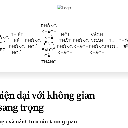
PHÒNG
KHÁCH
THIẾT
NỘI
VÁCH
ÒNG
NHÀ
KẾ
PHÒNG
THẤT
PHÒNG
NGĂN
TỦ
PH
GỦ
ỐNG
PHÒNG
NGỦ
PHÒNG
KHÁCH
PHÒNG
RƯỢU
BẾ
ẸP
5M CÓ
NGỦ
KHÁCH
KHÁCH
CẦU
THANG
 hiện đại với không gian
sang trọng
 liệu và cách tổ chức không gian