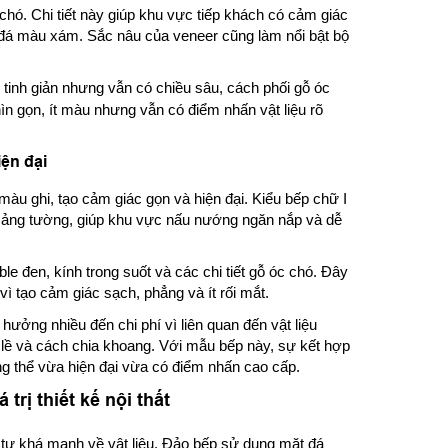
hó. Chi tiết này giúp khu vực tiếp khách có cảm giác
 đá màu xám. Sắc nâu của veneer cũng làm nổi bật bộ
tinh giản nhưng vẫn có chiều sâu, cách phối gỗ óc
hìn gọn, ít màu nhưng vẫn có điểm nhấn vật liệu rõ
ện đại
u ghi, tạo cảm giác gọn và hiện đại. Kiểu bếp chữ I
 mảng tường, giúp khu vực nấu nướng ngăn nắp và dễ
e đen, kính trong suốt và các chi tiết gỗ óc chó. Đây
vì tạo cảm giác sạch, phẳng và ít rối mắt.
 hưởng nhiều đến chi phí vì liên quan đến vật liệu
ản lề và cách chia khoang. Với mẫu bếp này, sự kết hợp
g thể vừa hiện đại vừa có điểm nhấn cao cấp.
trị thiết kế nội thất
 tư khá mạnh về vật liệu. Đảo bếp sử dụng mặt đá