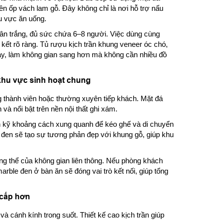
bên ốp vách lam gỗ. Đây không chỉ là nơi hỗ trợ nấu
u vực ăn uống.
vân trắng, đủ sức chứa 6–8 người. Việc dùng cùng
n kết rõ ràng. Tủ rượu kịch trần khung veneer óc chó,
bày, làm không gian sang hơn mà không cần nhiều đồ
khu vực sinh hoạt chung
g thành viên hoặc thường xuyên tiếp khách. Mặt đá
và nổi bật trên nền nội thất ghi xám.
n kỹ khoảng cách xung quanh để kéo ghế và di chuyển
 đen sẽ tạo sự tương phản đẹp với khung gỗ, giúp khu
g thể của không gian liên thông. Nếu phòng khách
rble đen ở bàn ăn sẽ đóng vai trò kết nối, giúp tổng
 cấp hơn
à cánh kính trong suốt. Thiết kế cao kịch trần giúp