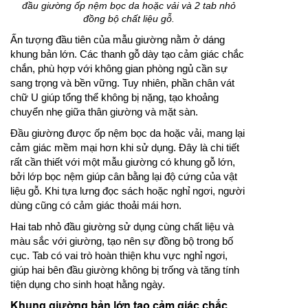
đầu giường ốp nệm bọc da hoặc vải và 2 tab nhỏ
đồng bộ chất liệu gỗ.
Ấn tượng đầu tiên của mẫu giường nằm ở dáng
khung bản lớn. Các thanh gỗ dày tạo cảm giác chắc
chắn, phù hợp với không gian phòng ngủ cần sự
sang trọng và bền vững. Tuy nhiên, phần chân vát
chữ U giúp tổng thể không bị nặng, tạo khoảng
chuyển nhẹ giữa thân giường và mặt sàn.
Đầu giường được ốp nệm bọc da hoặc vải, mang lại
cảm giác mềm mại hơn khi sử dụng. Đây là chi tiết
rất cần thiết với một mẫu giường có khung gỗ lớn,
bởi lớp bọc nệm giúp cân bằng lại độ cứng của vật
liệu gỗ. Khi tựa lưng đọc sách hoặc nghỉ ngơi, người
dùng cũng có cảm giác thoải mái hơn.
Hai tab nhỏ đầu giường sử dụng cùng chất liệu và
màu sắc với giường, tạo nên sự đồng bộ trong bố
cục. Tab có vai trò hoàn thiện khu vực nghỉ ngơi,
giúp hai bên đầu giường không bị trống và tăng tính
tiện dụng cho sinh hoạt hằng ngày.
Khung giường bản lớn tạo cảm giác chắc