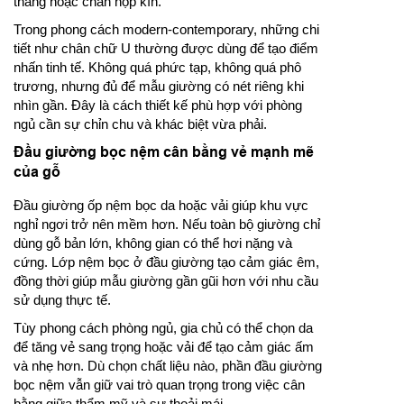
thẳng hoặc chân hộp kín.
Trong phong cách modern-contemporary, những chi
tiết như chân chữ U thường được dùng để tạo điểm
nhấn tinh tế. Không quá phức tạp, không quá phô
trương, nhưng đủ để mẫu giường có nét riêng khi
nhìn gần. Đây là cách thiết kế phù hợp với phòng
ngủ cần sự chỉn chu và khác biệt vừa phải.
Đầu giường bọc nệm cân bằng vẻ mạnh mẽ
của gỗ
Đầu giường ốp nệm bọc da hoặc vải giúp khu vực
nghỉ ngơi trở nên mềm hơn. Nếu toàn bộ giường chỉ
dùng gỗ bản lớn, không gian có thể hơi nặng và
cứng. Lớp nệm bọc ở đầu giường tạo cảm giác êm,
đồng thời giúp mẫu giường gần gũi hơn với nhu cầu
sử dụng thực tế.
Tùy phong cách phòng ngủ, gia chủ có thể chọn da
để tăng vẻ sang trọng hoặc vải để tạo cảm giác ấm
và nhẹ hơn. Dù chọn chất liệu nào, phần đầu giường
bọc nệm vẫn giữ vai trò quan trọng trong việc cân
bằng giữa thẩm mỹ và sự thoải mái.