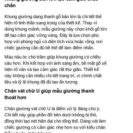
chắn
Khung giường dạng thanh gỗ bản lớn là chi tiết thể
hiện rõ tinh thần sang trọng của thiết kế. Thay vì
dùng khung mảnh, mẫu giường này chọn khối gỗ lớn
để tạo cảm giác vững vàng. Đây là lựa chọn phù
hợp với phòng ngủ có diện tích vừa hoặc rộng, nơi
chiếc giường cần đủ bề thế để làm điểm nhấn.
Màu nâu óc chó trầm giúp khung giường có chiều
sâu hơn. Khi kết hợp với ánh sáng ấm, bề mặt gỗ sẽ
hiện rõ vân và tạo cảm giác rất thư giãn. Thiết kế
này không cần nhiều chi tiết trang trí, vì chính chất
liệu và tỷ lệ khung đã đủ tạo ấn tượng.
Chân vát chữ U giúp mẫu giường thanh
thoát hơn
Chân giường vát chữ U là điểm xử lý đáng chú ý.
Chi tiết này giúp phần đỡ bên dưới không bị thô,
đồng thời tạo nét hiện đại cho tổng thể. Dáng vát làm
chiếc giường có cảm giác nhẹ hơn so với kiểu chân