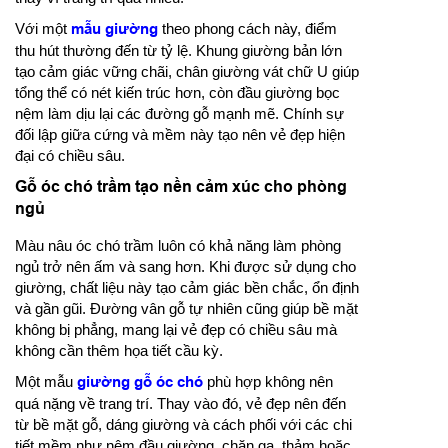
Với một
mẫu giường
theo phong cách này, điểm
thu hút thường đến từ tỷ lệ. Khung giường bản lớn
tạo cảm giác vững chãi, chân giường vát chữ U giúp
tổng thể có nét kiến trúc hơn, còn đầu giường bọc
nệm làm dịu lại các đường gỗ mạnh mẽ. Chính sự
đối lập giữa cứng và mềm này tạo nên vẻ đẹp hiện
đại có chiều sâu.
Gỗ óc chó trầm tạo nền cảm xúc cho phòng
ngủ
Màu nâu óc chó trầm luôn có khả năng làm phòng
ngủ trở nên ấm và sang hơn. Khi được sử dụng cho
giường, chất liệu này tạo cảm giác bền chắc, ổn định
và gần gũi. Đường vân gỗ tự nhiên cũng giúp bề mặt
không bị phẳng, mang lại vẻ đẹp có chiều sâu mà
không cần thêm họa tiết cầu kỳ.
Một mẫu
giường gỗ óc chó
phù hợp không nên
quá nặng về trang trí. Thay vào đó, vẻ đẹp nên đến
từ bề mặt gỗ, dáng giường và cách phối với các chi
tiết mềm như nệm đầu giường, chăn ga, thảm hoặc