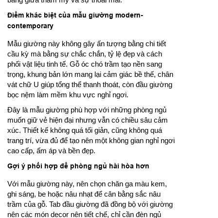
Điểm khác biệt của mẫu giường modern-
contemporary
Mẫu giường này không gây ấn tượng bằng chi tiết
cầu kỳ mà bằng sự chắc chắn, tỷ lệ đẹp và cách
phối vật liệu tinh tế. Gỗ óc chó trầm tạo nền sang
trọng, khung bản lớn mang lại cảm giác bề thế, chân
vát chữ U giúp tổng thể thanh thoát, còn đầu giường
bọc nệm làm mềm khu vực nghỉ ngơi.
Đây là mẫu giường phù hợp với những phòng ngủ
muốn giữ vẻ hiện đại nhưng vẫn có chiều sâu cảm
xúc. Thiết kế không quá tối giản, cũng không quá
trang trí, vừa đủ để tạo nên một không gian nghỉ ngơi
cao cấp, ấm áp và bền đẹp.
Gợi ý phối hợp để phòng ngủ hài hòa hơn
Với mẫu giường này, nên chọn chăn ga màu kem,
ghi sáng, be hoặc nâu nhạt để cân bằng sắc nâu
trầm của gỗ. Tab đầu giường đã đồng bộ với giường
nên các món decor nên tiết chế, chỉ cần đèn ngủ