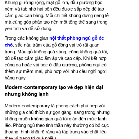
Khung giường rộng, mặt gỗ lớn, đầu giường bọc
nệm và tab nhỏ hai bên đều được sắp xếp để tạo
cảm giác cân bằng. Mỗi chi tiết không đứng riêng lẻ
mà cùng góp phần tạo nên một tổng thể sang trọng,
yên tĩnh và dễ sử dụng.
Trong các không gian
nội thất phòng ngủ gỗ óc
chó
, sắc nâu trầm của gỗ đóng vai trò rất quan
trọng. Màu gỗ không quá sáng, cũng không quá tối,
đủ để tạo cảm giác ấm áp và cao cấp. Khi kết hợp
cùng da hoặc vải bọc ở đầu giường, phòng ngủ có
thêm sự mềm mại, phù hợp với nhu cầu nghỉ ngơi
hằng ngày.
Modern-contemporary tạo vẻ đẹp hiện đại
nhưng không lạnh
Modern-contemporary là phong cách phù hợp với
những gia chủ thích sự gọn gàng, sang trọng nhưng
không muốn không gian quá tối giản đến mức lạnh
lẽo. Phòng ngủ theo tinh thần này thường có bố cục
thoáng, hình khối rõ ràng và tập trung vào chất liệu
thay vì trang trí quá nhiều.