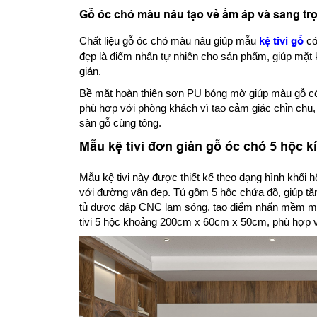
Gỗ óc chó màu nâu tạo vẻ ấm áp và sang tr
Chất liệu gỗ óc chó màu nâu giúp mẫu
kệ tivi gỗ
có
đẹp là điểm nhấn tự nhiên cho sản phẩm, giúp mặt 
giản.
Bề mặt hoàn thiện sơn PU bóng mờ giúp màu gỗ có
phù hợp với phòng khách vì tạo cảm giác chỉn chu, 
sàn gỗ cùng tông.
Mẫu kệ tivi đơn giản gỗ óc chó 5 hộc 
Mẫu kệ tivi này được thiết kế theo dạng hình khối
với đường vân đẹp. Tủ gồm 5 hộc chứa đồ, giúp tă
tủ được dập CNC lam sóng, tạo điểm nhấn mềm mại
tivi 5 hộc khoảng 200cm x 60cm x 50cm, phù hợp v