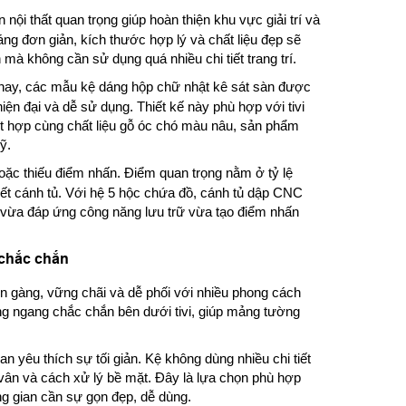
ón nội thất quan trọng giúp hoàn thiện khu vực giải trí và
ng đơn giản, kích thước hợp lý và chất liệu đẹp sẽ
mà không cần sử dụng quá nhiều chi tiết trang trí.
nay, các mẫu kệ dáng hộp chữ nhật kê sát sàn được
iện đại và dễ sử dụng. Thiết kế này phù hợp với tivi
 kết hợp cùng chất liệu gỗ óc chó màu nâu, sản phẩm
ỹ.
oặc thiếu điểm nhấn. Điểm quan trọng nằm ở tỷ lệ
tiết cánh tủ. Với hệ 5 hộc chứa đồ, cánh tủ dập CNC
vừa đáp ứng công năng lưu trữ vừa tạo điểm nhấn
 chắc chắn
ọn gàng, vững chãi và dễ phối với nhiều phong cách
ờng ngang chắc chắn bên dưới tivi, giúp mảng tường
n yêu thích sự tối giản. Kệ không dùng nhiều chi tiết
 vân và cách xử lý bề mặt. Đây là lựa chọn phù hợp
g gian cần sự gọn đẹp, dễ dùng.