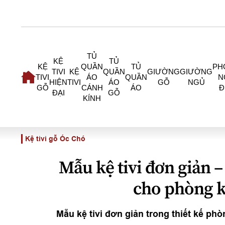
TỦ
KỆ
TỦ
KỆ
QUẦN
TỦ
PH
TIVI
KỆ
QUẦN
GIƯỜNG
GIƯỜNG
TIVI
ÁO
QUẦN
N
HIỆN
TIVI
ÁO
GỖ
NGỦ
GỖ
CÁNH
ÁO
Đ
ĐẠI
GỖ
KÍNH
Kệ tivi gỗ Óc Chó
Mẫu kệ tivi đơn giản –
cho phòng k
Mẫu kệ tivi đơn giản trong thiết kế ph