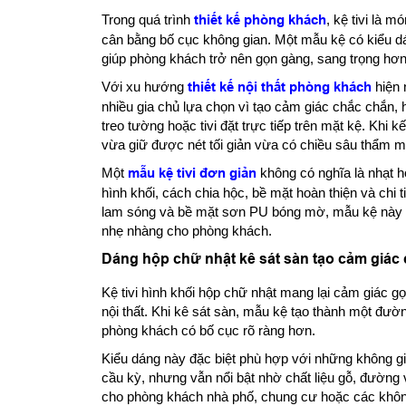
Trong quá trình
thiết kế phòng khách
, kệ tivi là m
cân bằng bố cục không gian. Một mẫu kệ có kiểu dá
giúp phòng khách trở nên gọn gàng, sang trọng hơn 
Với xu hướng
thiết kế nội thất phòng khách
hiện 
nhiều gia chủ lựa chọn vì tạo cảm giác chắc chắn, h
treo tường hoặc tivi đặt trực tiếp trên mặt kệ. Khi
vừa giữ được nét tối giản vừa có chiều sâu thẩm m
Một
mẫu kệ tivi đơn giản
không có nghĩa là nhạt h
hình khối, cách chia hộc, bề mặt hoàn thiện và chi 
lam sóng và bề mặt sơn PU bóng mờ, mẫu kệ này 
nhẹ nhàng cho phòng khách.
Dáng hộp chữ nhật kê sát sàn tạo cảm giác
Kệ tivi hình khối hộp chữ nhật mang lại cảm giác g
nội thất. Khi kê sát sàn, mẫu kệ tạo thành một đư
phòng khách có bố cục rõ ràng hơn.
Kiểu dáng này đặc biệt phù hợp với những không gia
cầu kỳ, nhưng vẫn nổi bật nhờ chất liệu gỗ, đường
cho phòng khách nhà phố, chung cư hoặc các khôn