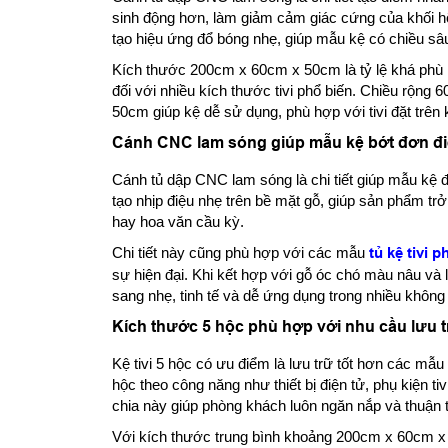
sinh động hơn, làm giảm cảm giác cứng của khối h
tạo hiệu ứng đổ bóng nhẹ, giúp mẫu kệ có chiều sâ
Kích thước 200cm x 60cm x 50cm là tỷ lệ khá phù 
đối với nhiều kích thước tivi phổ biến. Chiều rộng 6
50cm giúp kệ dễ sử dụng, phù hợp với tivi đặt trên k
Cánh CNC lam sóng giúp mẫu kệ bớt đơn đ
Cánh tủ dập CNC lam sóng là chi tiết giúp mẫu kệ
tạo nhịp điệu nhẹ trên bề mặt gỗ, giúp sản phẩm 
hay hoa văn cầu kỳ.
Chi tiết này cũng phù hợp với các mẫu
tủ kệ tivi 
sự hiện đại. Khi kết hợp với gỗ óc chó màu nâu và
sang nhẹ, tinh tế và dễ ứng dụng trong nhiều không 
Kích thước 5 hộc phù hợp với nhu cầu lưu 
Kệ tivi 5 hộc có ưu điểm là lưu trữ tốt hơn các mẫ
hộc theo công năng như thiết bị điện tử, phụ kiện t
chia này giúp phòng khách luôn ngăn nắp và thuận t
Với kích thước trung bình khoảng 200cm x 60cm x