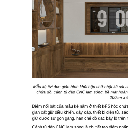
Mẫu kệ tivi đơn giản hình khối hộp chữ nhật kê sát
chứa đồ, cánh tủ dập CNC lam sóng, bề mặt hoàn 
200cm x 
Điểm nổi bật của mẫu kệ nằm ở thiết kế 5 hộc chứ
gian cất giữ điều khiển, dây cáp, thiết bị điện tử, 
giữ được sự gọn gàng, hạn chế đồ đạc bày lộ trên 
Cánh tủ dập CNC lam sóng là chi tiết tạo điểm nh