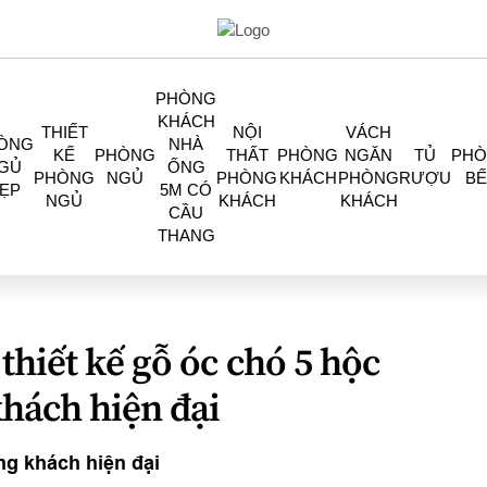
PHÒNG
KHÁCH
THIẾT
NỘI
VÁCH
ÒNG
NHÀ
KẾ
PHÒNG
THẤT
PHÒNG
NGĂN
TỦ
PH
GỦ
ỐNG
PHÒNG
NGỦ
PHÒNG
KHÁCH
PHÒNG
RƯỢU
BẾ
ẸP
5M CÓ
NGỦ
KHÁCH
KHÁCH
CẦU
THANG
 thiết kế gỗ óc chó 5 hộc
hách hiện đại
òng khách hiện đại