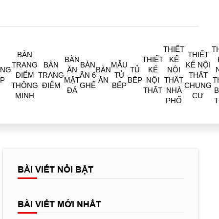
THIẾT
T
BÀN
THIẾT
BÀN
THIẾT
KẾ
TRANG
BÀN
BÀN
MẪU
KẾ NỘI
ÒNG
ĂN
BÀN
TỦ
KẾ
NỘI
ĐIỂM
TRANG
ĂN 6
TỦ
THẤT
P
MẶT
ĂN
BẾP
NỘI
THẤT
T
THÔNG
ĐIỂM
GHẾ
BẾP
CHUNG
ĐÁ
THẤT
NHÀ
B
MINH
CƯ
PHỐ
BÀI VIẾT NỔI BẬT
BÀI VIẾT MỚI NHẤT