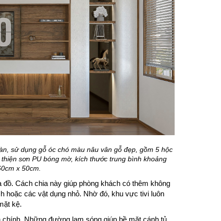
 sàn, sử dụng gỗ óc chó màu nâu vân gỗ đẹp, gồm 5 hộc
thiện sơn PU bóng mờ, kích thước trung bình khoảng
60cm x 50cm.
a đồ. Cách chia này giúp phòng khách có thêm không
sách hoặc các vật dụng nhỏ. Nhờ đó, khu vực tivi luôn
mặt kệ.
ấn chính. Những đường lam sóng giúp bề mặt cánh tủ