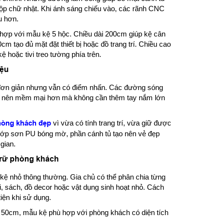
ộp chữ nhật. Khi ánh sáng chiếu vào, các rãnh CNC
u hơn.
hợp với mẫu kệ 5 hộc. Chiều dài 200cm giúp kệ cân
0cm tạo đủ mặt đặt thiết bị hoặc đồ trang trí. Chiều cao
ệ hoặc tivi treo tường phía trên.
iệu
 đơn giản nhưng vẫn có điểm nhấn. Các đường sóng
trở nên mềm mại hơn mà không cần thêm tay nắm lớn
phòng khách đẹp
vì vừa có tính trang trí, vừa giữ được
 lớp sơn PU bóng mờ, phần cánh tủ tạo nên vẻ đẹp
gian.
trữ phòng khách
u kệ nhỏ thông thường. Gia chủ có thể phân chia từng
ivi, sách, đồ decor hoặc vật dụng sinh hoạt nhỏ. Cách
iện khi sử dụng.
 50cm, mẫu kệ phù hợp với phòng khách có diện tích