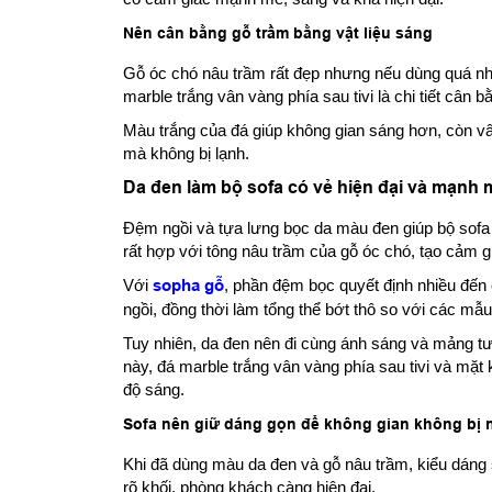
Nên cân bằng gỗ trầm bằng vật liệu sáng
Gỗ óc chó nâu trầm rất đẹp nhưng nếu dùng quá nhi
marble trắng vân vàng phía sau tivi là chi tiết cân bằ
Màu trắng của đá giúp không gian sáng hơn, còn vâ
mà không bị lạnh.
Da đen làm bộ sofa có vẻ hiện đại và mạnh
Đệm ngồi và tựa lưng bọc da màu đen giúp bộ sofa 
rất hợp với tông nâu trầm của gỗ óc chó, tạo cảm 
Với
sopha gỗ
, phần đệm bọc quyết định nhiều đế
ngồi, đồng thời làm tổng thể bớt thô so với các mẫu
Tuy nhiên, da đen nên đi cùng ánh sáng và mảng t
này, đá marble trắng vân vàng phía sau tivi và mặt
độ sáng.
Sofa nên giữ dáng gọn để không gian không bị 
Khi đã dùng màu da đen và gỗ nâu trầm, kiểu dáng 
rõ khối, phòng khách càng hiện đại.