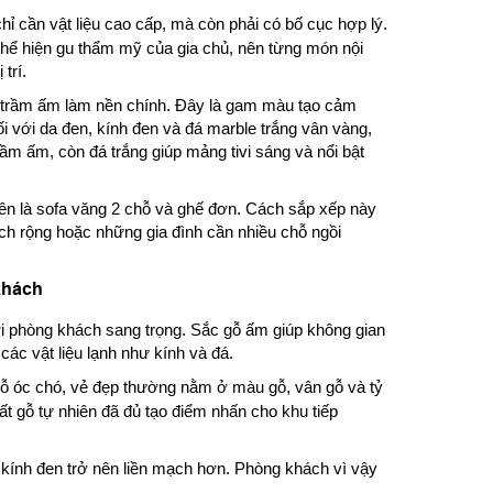
ỉ cần vật liệu cao cấp, mà còn phải có bố cục hợp lý.
 thể hiện gu thẩm mỹ của gia chủ, nên từng món nội
trí.
trầm ấm làm nền chính. Đây là gam màu tạo cảm
ối với da đen, kính đen và đá marble trắng vân vàng,
rầm ấm, còn đá trắng giúp mảng tivi sáng và nổi bật
ên là sofa văng 2 chỗ và ghế đơn. Cách sắp xếp này
ch rộng hoặc những gia đình cần nhiều chỗ ngồi
khách
ới phòng khách sang trọng. Sắc gỗ ấm giúp không gian
các vật liệu lạnh như kính và đá.
ỗ óc chó, vẻ đẹp thường nằm ở màu gỗ, vân gỗ và tỷ
ất gỗ tự nhiên đã đủ tạo điểm nhấn cho khu tiếp
t kính đen trở nên liền mạch hơn. Phòng khách vì vậy