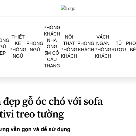
PHÒNG
KHÁCH
THIẾT
NỘI
VÁCH
ÒNG
NHÀ
KẾ
PHÒNG
THẤT
PHÒNG
NGĂN
TỦ
PH
GỦ
ỐNG
PHÒNG
NGỦ
PHÒNG
KHÁCH
PHÒNG
RƯỢU
BẾ
ẸP
5M CÓ
NGỦ
KHÁCH
KHÁCH
CẦU
THANG
 đẹp gỗ óc chó với sofa
tivi treo tường
ưng vẫn gọn và dễ sử dụng