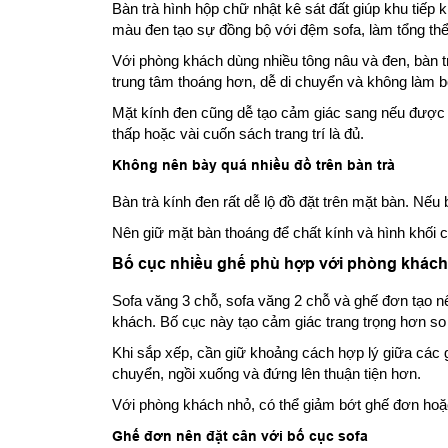
Bàn trà hình hộp chữ nhật kê sát đất giúp khu tiếp
màu đen tạo sự đồng bộ với đệm sofa, làm tổng thể
Với phòng khách dùng nhiều tông nâu và đen, bàn t
trung tâm thoáng hơn, dễ di chuyển và không làm bộ
Mặt kính đen cũng dễ tạo cảm giác sang nếu được g
thấp hoặc vài cuốn sách trang trí là đủ.
Không nên bày quá nhiều đồ trên bàn trà
Bàn trà kính đen rất dễ lộ đồ đặt trên mặt bàn. Nếu 
Nên giữ mặt bàn thoáng để chất kính và hình khối c
Bố cục nhiều ghế phù hợp với phòng khách
Sofa văng 3 chỗ, sofa văng 2 chỗ và ghế đơn tạo nê
khách. Bố cục này tạo cảm giác trang trọng hơn so 
Khi sắp xếp, cần giữ khoảng cách hợp lý giữa các g
chuyển, ngồi xuống và đứng lên thuận tiện hơn.
Với phòng khách nhỏ, có thể giảm bớt ghế đơn hoặ
Ghế đơn nên đặt cân với bố cục sofa