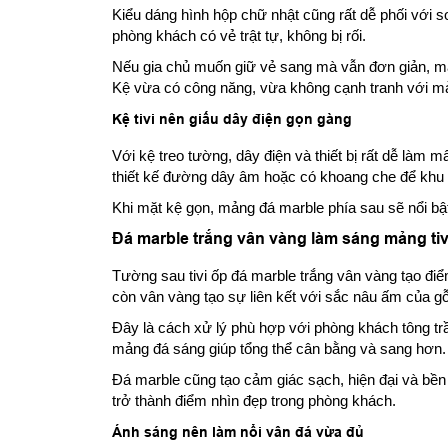
Kiểu dáng hình hộp chữ nhật cũng rất dễ phối với s
phòng khách có vẻ trật tự, không bị rối.
Nếu gia chủ muốn giữ vẻ sang mà vẫn đơn giản, mẫ
Kệ vừa có công năng, vừa không cạnh tranh với mả
Kệ tivi nên giấu dây điện gọn gàng
Với kệ treo tường, dây điện và thiết bị rất dễ làm
thiết kế đường dây âm hoặc có khoang che để khu t
Khi mặt kệ gọn, mảng đá marble phía sau sẽ nổi bậ
Đá marble trắng vân vàng làm sáng mảng tiv
Tường sau tivi ốp đá marble trắng vân vàng tạo điể
còn vân vàng tạo sự liên kết với sắc nâu ấm của g
Đây là cách xử lý phù hợp với phòng khách tông trầ
mảng đá sáng giúp tổng thể cân bằng và sang hơn.
Đá marble cũng tạo cảm giác sạch, hiện đại và bền
trở thành điểm nhìn đẹp trong phòng khách.
Ánh sáng nên làm nổi vân đá vừa đủ