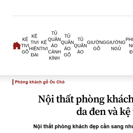
TỦ
KỆ
TỦ
KỆ
QUẦN
TỦ
PH
TIVI
KỆ
QUẦN
GIƯỜNG
GIƯỜNG
TIVI
ÁO
QUẦN
N
HIỆN
TIVI
ÁO
GỖ
NGỦ
GỖ
CÁNH
ÁO
Đ
ĐẠI
GỖ
KÍNH
Phòng khách gỗ Óc Chó
Nội thất phòng khách
da đen và kệ 
Nội thất phòng khách đẹp cần sang nh