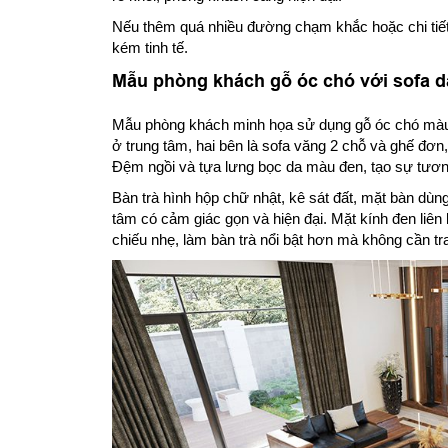
Nếu thêm quá nhiều đường chạm khắc hoặc chi tiết
kém tinh tế.
Mẫu phòng khách gỗ óc chó với sofa da
Mẫu phòng khách minh họa sử dụng gỗ óc chó màu n
ở trung tâm, hai bên là sofa văng 2 chỗ và ghế đơn
Đệm ngồi và tựa lưng bọc da màu đen, tạo sự tươn
Bàn trà hình hộp chữ nhật, kê sát đất, mặt bàn dùn
tâm có cảm giác gọn và hiện đại. Mặt kính đen liên 
chiếu nhẹ, làm bàn trà nổi bật hơn mà không cần tra