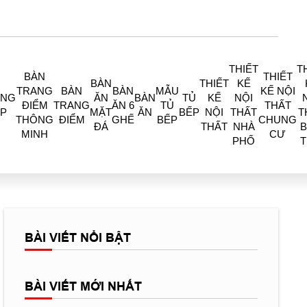
THIẾT
T
BÀN
THIẾT
BÀN
THIẾT
KẾ
TRANG
BÀN
BÀN
MẪU
KẾ NỘI
ÒNG
ĂN
BÀN
TỦ
KẾ
NỘI
ĐIỂM
TRANG
ĂN 6
TỦ
THẤT
P
MẶT
ĂN
BẾP
NỘI
THẤT
T
THÔNG
ĐIỂM
GHẾ
BẾP
CHUNG
ĐÁ
THẤT
NHÀ
B
MINH
CƯ
PHỐ
BÀI VIẾT NỔI BẬT
BÀI VIẾT MỚI NHẤT