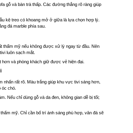
ofa gỗ và bàn trà thấp. Các đường thẳng rõ ràng giúp
u kệ treo có khoang mở ở giữa là lựa chọn hợp lý.
ng đá marble phía sau.
 mất thẩm mỹ nếu không được xử lý ngay từ đầu. Nên
ivi luôn sạch mắt.
t hơn và phòng khách giữ được vẻ hiện đại.
i
m nhấn rất rõ. Màu trắng giúp khu vực tivi sáng hơn,
ỗ óc chó.
m. Nếu chỉ dùng gỗ và da đen, không gian dễ bị tối;
 thẩm mỹ. Chỉ cần bố trí ánh sáng phù hợp, vân đá sẽ