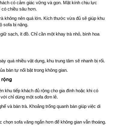
 khách có cảm giác vững và gọn. Mặt kính chịu lực
 có chiều sâu hơn.
rà không nên quá lớn. Kích thước vừa đủ sẽ giúp khu
 sofa bị nặng.
iữ sạch, ít đồ. Chỉ cần một khay trà nhỏ, bình hoa
bày quá nhiều vật dụng, khu trung tâm sẽ nhanh bị rối.
ủa bàn tự nổi bật trong không gian.
 rộng
n khu tiếp khách đủ rộng cho gia đình hoặc khi có
với chỉ dùng một sofa đơn lẻ.
hế và bàn trà. Khoảng trống quanh bàn giúp việc di
c chọn sofa văng ngắn hơn để không gian vẫn thoáng.