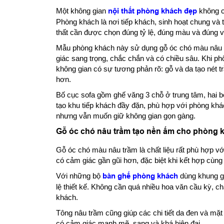
Một không gian
nội thất phòng khách đẹp
không ch
Phòng khách là nơi tiếp khách, sinh hoạt chung và
thất cần được chọn đúng tỷ lệ, đúng màu và đúng vị 
Mẫu phòng khách này sử dụng gỗ óc chó màu nâu 
giác sang trọng, chắc chắn và có chiều sâu. Khi ph
không gian có sự tương phản rõ: gỗ và da tạo nét t
hơn.
Bố cục sofa gồm ghế văng 3 chỗ ở trung tâm, hai b
tạo khu tiếp khách đầy đặn, phù hợp với phòng khá
nhưng vẫn muốn giữ không gian gọn gàng.
Gỗ óc chó nâu trầm tạo nền ấm cho phòng 
Gỗ óc chó màu nâu trầm là chất liệu rất phù hợp v
có cảm giác gần gũi hơn, đặc biệt khi kết hợp cùng 
Với những bộ
bàn ghế phòng khách
dùng khung g
lệ thiết kế. Không cần quá nhiều hoa văn cầu kỳ, ch
khách.
Tông nâu trầm cũng giúp các chi tiết da đen và mặ
có cảm giác mạnh mẽ, sang và khá hiện đại.