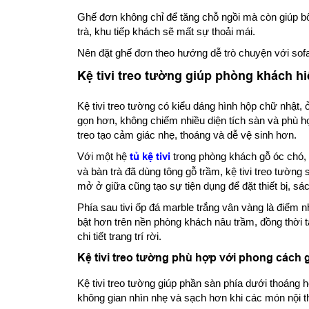
Ghế đơn không chỉ để tăng chỗ ngồi mà còn giúp b
trà, khu tiếp khách sẽ mất sự thoải mái.
Nên đặt ghế đơn theo hướng dễ trò chuyện với sofa
Kệ tivi treo tường giúp phòng khách h
Kệ tivi treo tường có kiểu dáng hình hộp chữ nhật, 
gọn hơn, không chiếm nhiều diện tích sàn và phù hợ
treo tạo cảm giác nhẹ, thoáng và dễ vệ sinh hơn.
Với một hệ
tủ kệ tivi
trong phòng khách gỗ óc chó, 
và bàn trà đã dùng tông gỗ trầm, kệ tivi treo tườn
mở ở giữa cũng tạo sự tiện dụng để đặt thiết bị, sách
Phía sau tivi ốp đá marble trắng vân vàng là điểm 
bật hơn trên nền phòng khách nâu trầm, đồng thời
chi tiết trang trí rời.
Kệ tivi treo tường phù hợp với phong cách 
Kệ tivi treo tường giúp phần sàn phía dưới thoáng hơ
không gian nhìn nhẹ và sạch hơn khi các món nội t