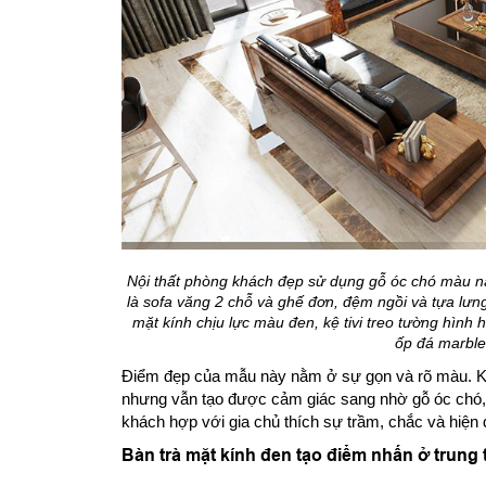
Nội thất phòng khách đẹp sử dụng gỗ óc chó màu nâu
là sofa văng 2 chỗ và ghế đơn, đệm ngồi và tựa lưn
mặt kính chịu lực màu đen, kệ tivi treo tường hình 
ốp đá marble
Điểm đẹp của mẫu này nằm ở sự gọn và rõ màu. Khôn
nhưng vẫn tạo được cảm giác sang nhờ gỗ óc chó, 
khách hợp với gia chủ thích sự trầm, chắc và hiện 
Bàn trà mặt kính đen tạo điểm nhấn ở trung