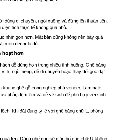
i dùng di chuyển, ngồi xuống và đứng lên thuận tiện.
 diện tích thực tế không quá nhỏ.
 cục nhìn gọn hơn. Mặt bàn cũng không nên bày quá
ài món decor là đủ.
h hoạt hơn
hách dễ dùng hơn trong nhiều tình huống. Ghế băng
ị trí ngồi riêng, dễ di chuyển hoặc thay đổi góc đặt
ọn khung ghế gỗ công nghiệp phủ veneer, Laminate
vừa phải, đệm êm và dễ vệ sinh để phù hợp với sinh
lệch. Khi đặt đúng tỷ lệ với ghế băng chữ L, phòng
 quá lớn. Dáng ghế gọn sẽ giúp bố cục chữ U không