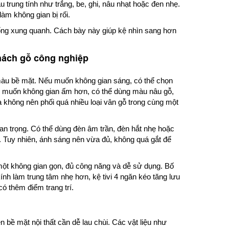
 trung tính như trắng, be, ghi, nâu nhạt hoặc đen nhẹ.
àm không gian bị rối.
rống xung quanh. Cách bày này giúp kệ nhìn sang hơn
hách gỗ công nghiệp
àu bề mặt. Nếu muốn không gian sáng, có thể chọn
ếu muốn không gian ấm hơn, có thể dùng màu nâu gỗ,
à không nên phối quá nhiều loại vân gỗ trong cùng một
an trọng. Có thể dùng đèn âm trần, đèn hắt nhẹ hoặc
 Tuy nhiên, ánh sáng nên vừa đủ, không quá gắt để
ột không gian gọn, đủ công năng và dễ sử dụng. Bố
ính làm trung tâm nhẹ hơn, kệ tivi 4 ngăn kéo tăng lưu
ó thêm điểm trang trí.
bề mặt nội thất cần dễ lau chùi. Các vật liệu như