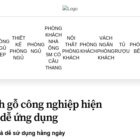
PHÒNG
KHÁCH
THIẾT
NỘI
VÁCH
ÒNG
NHÀ
KẾ
PHÒNG
THẤT
PHÒNG
NGĂN
TỦ
PH
GỦ
ỐNG
PHÒNG
NGỦ
PHÒNG
KHÁCH
PHÒNG
RƯỢU
BẾ
ẸP
5M CÓ
NGỦ
KHÁCH
KHÁCH
CẦU
THANG
h gỗ công nghiệp hiện
à dễ ứng dụng
và dễ sử dụng hằng ngày