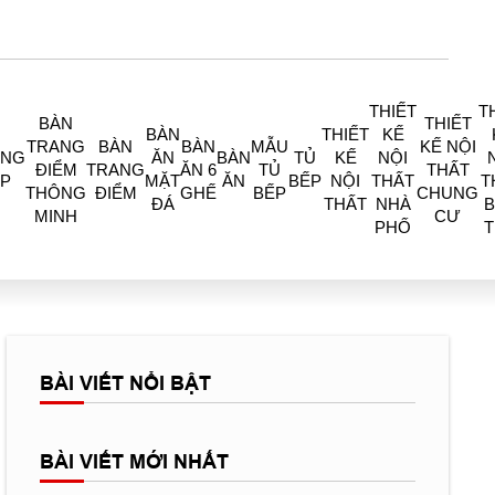
THIẾT
T
BÀN
THIẾT
BÀN
THIẾT
KẾ
TRANG
BÀN
BÀN
MẪU
KẾ NỘI
ÒNG
ĂN
BÀN
TỦ
KẾ
NỘI
ĐIỂM
TRANG
ĂN 6
TỦ
THẤT
P
MẶT
ĂN
BẾP
NỘI
THẤT
T
THÔNG
ĐIỂM
GHẾ
BẾP
CHUNG
ĐÁ
THẤT
NHÀ
B
MINH
CƯ
PHỐ
BÀI VIẾT NỔI BẬT
BÀI VIẾT MỚI NHẤT