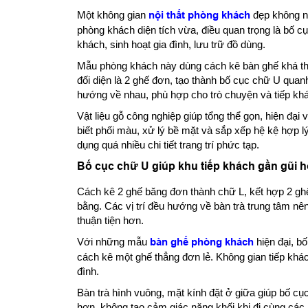
Một không gian
nội thất phòng khách
đẹp không nh
phòng khách diện tích vừa, điều quan trọng là bố cục
khách, sinh hoạt gia đình, lưu trữ đồ dùng.
Mẫu phòng khách này dùng cách kê bàn ghế khá thự
đối diện là 2 ghế đơn, tạo thành bố cục chữ U quanh 
hướng về nhau, phù hợp cho trò chuyện và tiếp kh
Vật liệu gỗ công nghiệp giúp tổng thể gọn, hiện đại
biết phối màu, xử lý bề mặt và sắp xếp hệ kệ hợp 
dụng quá nhiều chi tiết trang trí phức tạp.
Bố cục chữ U giúp khu tiếp khách gần gũi 
Cách kê 2 ghế băng đơn thành chữ L, kết hợp 2 ghế
bằng. Các vị trí đều hướng về bàn trà trung tâm nên
thuận tiện hơn.
Với những mẫu
bàn ghế phòng khách
hiện đại, b
cách kê một ghế thẳng đơn lẻ. Không gian tiếp khác
đình.
Bàn trà hình vuông, mặt kính đặt ở giữa giúp bố cụ
hơn, không tạo cảm giác nặng khối khi đi cùng các 