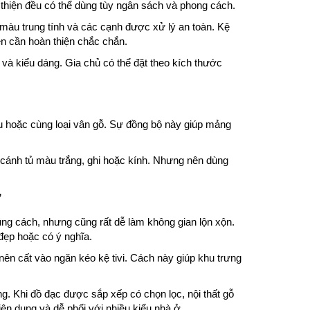
thiện đều có thể dùng tùy ngân sách và phong cách.
 màu trung tính và các cạnh được xử lý an toàn. Kệ
nên cần hoàn thiện chắc chắn.
và kiểu dáng. Gia chủ có thể đặt theo kích thước
u hoặc cùng loại vân gỗ. Sự đồng bộ này giúp mảng
 cánh tủ màu trắng, ghi hoặc kính. Nhưng nên dùng
ở
g cách, nhưng cũng rất dễ làm không gian lộn xộn.
đẹp hoặc có ý nghĩa.
ên cất vào ngăn kéo kệ tivi. Cách này giúp khu trưng
. Khi đồ đạc được sắp xếp có chọn lọc, nội thất gỗ
ện dụng và dễ phối với nhiều kiểu nhà ở.