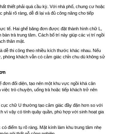
ất thiết phải quá cầu kỳ. Với nhà phố, chung cư hoặc
 phải rõ ràng, dễ đi lại và đủ công năng cho tiếp
c tế. Hai ghế băng đơn được đặt thành hình chữ L,
bàn trà trung tâm. Cách bố trí này giúp các vị trí ngồi
ách thân mật.
 và dễ thi công theo nhiều kích thước khác nhau. Nếu
lý, phòng khách vẫn có cảm giác chỉn chu dù không sử
hơn
 đơn đối diện, tạo nên một khu vực ngồi khá cân
 việc trò chuyện, uống trà hoặc tiếp khách trở nên
ố cục chữ U thường tạo cảm giác đầy đặn hơn so với
h vì vậy có tính quây quần, phù hợp với sinh hoạt gia
c có điểm tụ rõ ràng. Mặt kính làm khu trung tâm nhẹ
món nội thất gỗ công nghiệp.