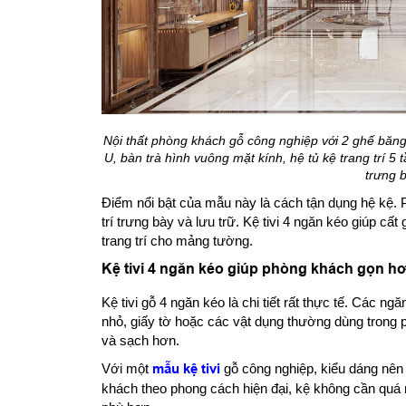
Nội thất phòng khách gỗ công nghiệp với 2 ghế băng
U, bàn trà hình vuông mặt kính, hệ tủ kệ trang trí 5 t
trưng b
Điểm nổi bật của mẫu này là cách tận dụng hệ kệ. 
trí trưng bày và lưu trữ. Kệ tivi 4 ngăn kéo giúp cất
trang trí cho mảng tường.
Kệ tivi 4 ngăn kéo giúp phòng khách gọn h
Kệ tivi gỗ 4 ngăn kéo là chi tiết rất thực tế. Các ngă
nhỏ, giấy tờ hoặc các vật dụng thường dùng trong 
và sạch hơn.
Với một
mẫu kệ tivi
gỗ công nghiệp, kiểu dáng nên
khách theo phong cách hiện đại, kệ không cần quá n