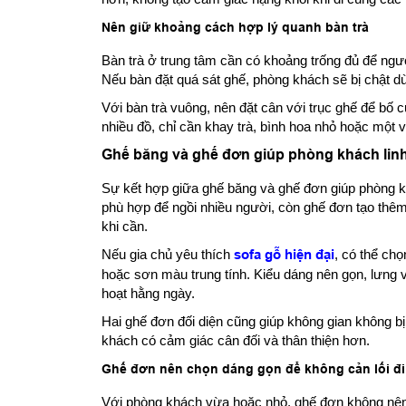
Nên giữ khoảng cách hợp lý quanh bàn trà
Bàn trà ở trung tâm cần có khoảng trống đủ để ngườ
Nếu bàn đặt quá sát ghế, phòng khách sẽ bị chật dù
Với bàn trà vuông, nên đặt cân với trục ghế để bố
nhiều đồ, chỉ cần khay trà, bình hoa nhỏ hoặc một v
Ghế băng và ghế đơn giúp phòng khách lin
Sự kết hợp giữa ghế băng và ghế đơn giúp phòng k
phù hợp để ngồi nhiều người, còn ghế đơn tạo thêm v
khi cần.
Nếu gia chủ yêu thích
sofa gỗ hiện đại
, có thể ch
hoặc sơn màu trung tính. Kiểu dáng nên gọn, lưng 
hoạt hằng ngày.
Hai ghế đơn đối diện cũng giúp không gian không bị 
khách có cảm giác cân đối và thân thiện hơn.
Ghế đơn nên chọn dáng gọn để không cản lối đi
Với phòng khách vừa hoặc nhỏ, ghế đơn không nên