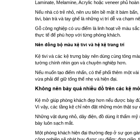
Laminate, Melamine, Acrylic hoặc veneer phủ hoàn 
Nếu nhà có trẻ nhỏ, nên ưu tiên bề mặt ít bám bẩn,
tivi, bàn trà và tay ghế là những vị trí dễ va chạm 
Gỗ công nghiệp có ưu điểm là linh hoạt về màu sắc 
thực tế để phù hợp với từng phòng khách.
Nên đồng bộ màu kệ tivi và hệ kệ trang trí
Kệ tivi và các kệ trưng bày nên dùng cùng tông mà
tường chính nhìn gọn và chuyên nghiệp hơn.
Nếu muốn tạo điểm nhấn, có thể phối thêm một vài
vừa phải để giữ tổng thể nhẹ và hiện đại.
Không nên bày quá nhiều đồ trên các kệ m
Kệ mở giúp phòng khách đẹp hơn nếu được bày đún
Vì vậy, các tầng kệ chỉ nên đặt những món thật sự 
Những vật dụng nhỏ, dây điện, đồ dùng ít thẩm mỹ n
bày luôn sạch mắt.
Một phòng khách hiện đại thường đẹp ở sự gọn gàng
công nghiệp sẽ phát huy được ưu điểm: đơn giản, ti