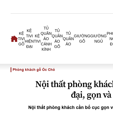
TỦ
KỆ
TỦ
KỆ
QUẦN
TỦ
PH
TIVI
KỆ
QUẦN
GIƯỜNG
GIƯỜNG
TIVI
ÁO
QUẦN
N
HIỆN
TIVI
ÁO
GỖ
NGỦ
GỖ
CÁNH
ÁO
Đ
ĐẠI
GỖ
KÍNH
Phòng khách gỗ Óc Chó
Nội thất phòng khác
đại, gọn v
Nội thất phòng khách cần bố cục gọn 