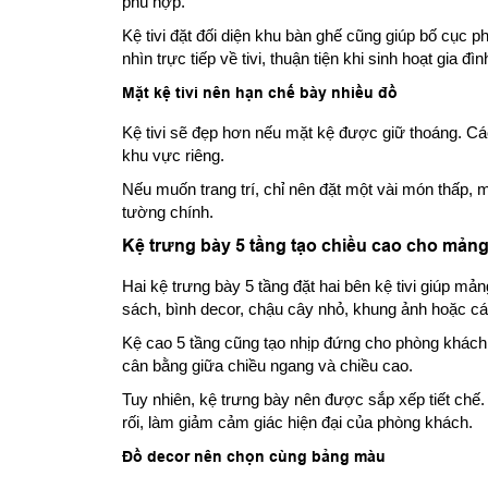
phù hợp.
Kệ tivi đặt đối diện khu bàn ghế cũng giúp bố cục
nhìn trực tiếp về tivi, thuận tiện khi sinh hoạt gia đìn
Mặt kệ tivi nên hạn chế bày nhiều đồ
Kệ tivi sẽ đẹp hơn nếu mặt kệ được giữ thoáng. Các
khu vực riêng.
Nếu muốn trang trí, chỉ nên đặt một vài món thấp, 
tường chính.
Kệ trưng bày 5 tầng tạo chiều cao cho mản
Hai kệ trưng bày 5 tầng đặt hai bên kệ tivi giúp mản
sách, bình decor, chậu cây nhỏ, khung ảnh hoặc c
Kệ cao 5 tầng cũng tạo nhịp đứng cho phòng khách. 
cân bằng giữa chiều ngang và chiều cao.
Tuy nhiên, kệ trưng bày nên được sắp xếp tiết chế. 
rối, làm giảm cảm giác hiện đại của phòng khách.
Đồ decor nên chọn cùng bảng màu