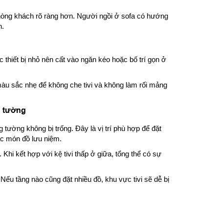
 phòng khách rõ ràng hơn. Người ngồi ở sofa có hướng
h.
 thiết bị nhỏ nên cất vào ngăn kéo hoặc bố trí gọn ở
màu sắc nhẹ để không che tivi và không làm rối mảng
g tường
g tường không bị trống. Đây là vị trí phù hợp để đặt
ác món đồ lưu niệm.
Khi kết hợp với kệ tivi thấp ở giữa, tổng thể có sự
Nếu tầng nào cũng đặt nhiều đồ, khu vực tivi sẽ dễ bị