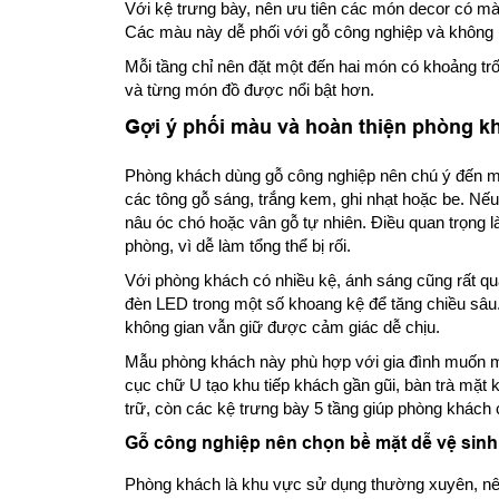
Với kệ trưng bày, nên ưu tiên các món decor có màu
Các màu này dễ phối với gỗ công nghiệp và không l
Mỗi tầng chỉ nên đặt một đến hai món có khoảng t
và từng món đồ được nổi bật hơn.
Gợi ý phối màu và hoàn thiện phòng k
Phòng khách dùng gỗ công nghiệp nên chú ý đến m
các tông gỗ sáng, trắng kem, ghi nhạt hoặc be. N
nâu óc chó hoặc vân gỗ tự nhiên. Điều quan trọng l
phòng, vì dễ làm tổng thể bị rối.
Với phòng khách có nhiều kệ, ánh sáng cũng rất qu
đèn LED trong một số khoang kệ để tăng chiều sâu.
không gian vẫn giữ được cảm giác dễ chịu.
Mẫu phòng khách này phù hợp với gia đình muốn m
cục chữ U tạo khu tiếp khách gần gũi, bàn trà mặt k
trữ, còn các kệ trưng bày 5 tầng giúp phòng khách c
Gỗ công nghiệp nên chọn bề mặt dễ vệ sinh
Phòng khách là khu vực sử dụng thường xuyên, nên 