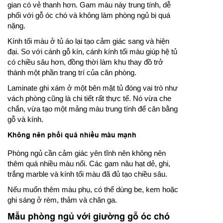
gian có vẻ thanh hơn. Gam màu này trung tính, dễ
phối với gỗ óc chó và không làm phòng ngủ bị quá
nặng.
Kính tối màu ở tủ áo lại tạo cảm giác sang và hiện
đại. So với cánh gỗ kín, cánh kính tối màu giúp hệ tủ
có chiều sâu hơn, đồng thời làm khu thay đồ trở
thành một phần trang trí của căn phòng.
Laminate ghi xám ở một bên mặt tủ đóng vai trò như
vách phòng cũng là chi tiết rất thực tế. Nó vừa che
chắn, vừa tạo một mảng màu trung tính để cân bằng
gỗ và kính.
Không nên phối quá nhiều màu mạnh
Phòng ngủ cần cảm giác yên tĩnh nên không nên
thêm quá nhiều màu nổi. Các gam nâu hạt dẻ, ghi,
trắng marble và kính tối màu đã đủ tạo chiều sâu.
Nếu muốn thêm màu phụ, có thể dùng be, kem hoặc
ghi sáng ở rèm, thảm và chăn ga.
Mẫu phòng ngủ với giường gỗ óc chó