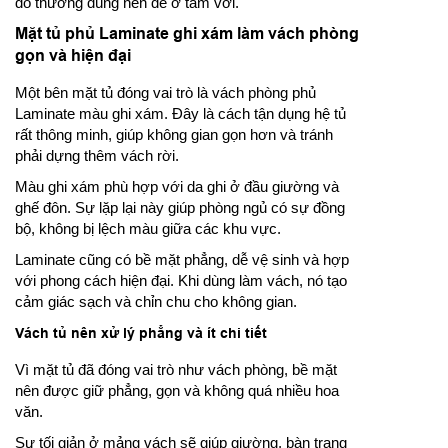
đồ thường dùng nên để ở tầm với.
Mặt tủ phủ Laminate ghi xám làm vách phòng
gọn và hiện đại
Một bên mặt tủ đóng vai trò là vách phòng phủ
Laminate màu ghi xám. Đây là cách tận dụng hệ tủ
rất thông minh, giúp không gian gọn hơn và tránh
phải dựng thêm vách rời.
Màu ghi xám phù hợp với da ghi ở đầu giường và
ghế đôn. Sự lặp lại này giúp phòng ngủ có sự đồng
bộ, không bị lệch màu giữa các khu vực.
Laminate cũng có bề mặt phẳng, dễ vệ sinh và hợp
với phong cách hiện đại. Khi dùng làm vách, nó tạo
cảm giác sạch và chỉn chu cho không gian.
Vách tủ nên xử lý phẳng và ít chi tiết
Vì mặt tủ đã đóng vai trò như vách phòng, bề mặt
nên được giữ phẳng, gọn và không quá nhiều hoa
văn.
Sự tối giản ở mảng vách sẽ giúp giường, bàn trang