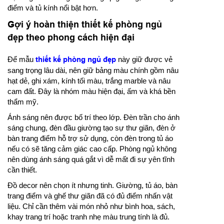
điểm và tủ kính nổi bật hơn.
Gợi ý hoàn thiện thiết kế phòng ngủ
đẹp theo phong cách hiện đại
Để mẫu
thiết kế phòng ngủ đẹp
này giữ được vẻ
sang trọng lâu dài, nên giữ bảng màu chính gồm nâu
hạt dẻ, ghi xám, kính tối màu, trắng marble và nâu
cam đất. Đây là nhóm màu hiện đại, ấm và khá bền
thẩm mỹ.
Ánh sáng nên được bố trí theo lớp. Đèn trần cho ánh
sáng chung, đèn đầu giường tạo sự thư giãn, đèn ở
bàn trang điểm hỗ trợ sử dụng, còn đèn trong tủ áo
nếu có sẽ tăng cảm giác cao cấp. Phòng ngủ không
nên dùng ánh sáng quá gắt vì dễ mất đi sự yên tĩnh
cần thiết.
Đồ decor nên chọn ít nhưng tinh. Giường, tủ áo, bàn
trang điểm và ghế thư giãn đã có đủ điểm nhấn vật
liệu. Chỉ cần thêm vài món nhỏ như bình hoa, sách,
khay trang trí hoặc tranh nhẹ màu trung tính là đủ.