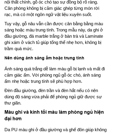
nội thất chính, gỗ óc chó tạo sự đồng bộ rõ ràng.
Căn phòng không bị cảm giác ghép từng món rời
rạc, mà có một ngôn ngữ vật liệu xuyên suốt.
Tuy vậy, gỗ nâu vẫn cần được cân bằng bằng màu
sáng hoặc màu trung tính. Trong mẫu này, da ghi ở
đầu giường, đá marble trắng ở bàn trà và Laminate
ghi xám ở vách tủ giúp tổng thể nhẹ hơn, không bị
trầm quá mức.
Nên dùng ánh sáng ấm hoặc trung tính
Ánh sáng quá trắng dễ làm màu gỗ bị lạnh và mất đi
cảm giác ấm. Với phòng ngủ gỗ óc chó, ánh sáng
ấm nhẹ hoặc trung tính sẽ phù hợp hơn.
Đèn đầu giường, đèn trần và đèn hắt nếu có nên
dùng độ sáng vừa phải để phòng ngủ giữ được sự
thư giãn.
Màu ghi và kính tối màu làm phòng ngủ hiện
đại hơn
Da PU màu ghi ở đầu giường và ghế đôn giúp không