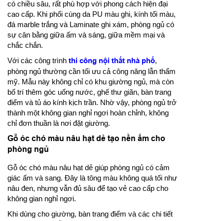
có chiều sâu, rất phù hợp với phong cách hiện đại
cao cấp. Khi phối cùng da PU màu ghi, kính tối màu,
đá marble trắng và Laminate ghi xám, phòng ngủ có
sự cân bằng giữa ấm và sáng, giữa mềm mại và
chắc chắn.
Với các công trình
thi công nội thất nhà phố
,
phòng ngủ thường cần tối ưu cả công năng lẫn thẩm
mỹ. Mẫu này không chỉ có khu giường ngủ, mà còn
bố trí thêm góc uống nước, ghế thư giãn, bàn trang
điểm và tủ áo kính kịch trần. Nhờ vậy, phòng ngủ trở
thành một không gian nghỉ ngơi hoàn chỉnh, không
chỉ đơn thuần là nơi đặt giường.
Gỗ óc chó màu nâu hạt dẻ tạo nền ấm cho
phòng ngủ
Gỗ óc chó màu nâu hạt dẻ giúp phòng ngủ có cảm
giác ấm và sang. Đây là tông màu không quá tối như
nâu đen, nhưng vẫn đủ sâu để tạo vẻ cao cấp cho
không gian nghỉ ngơi.
Khi dùng cho giường, bàn trang điểm và các chi tiết