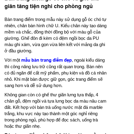
giãn tăng tiện nghi cho phòng ngủ
Bàn trang điểm trong mẫu này sử dụng gỗ óc chó tự
nhiên, chân bàn hình chữ U. Kiểu chân này tạo dáng
mềm và chắc, đồng thời đồng bộ với màu gỗ của
giường. Ghế đôn đi kèm có đệm ngồi bọc da PU
màu ghi xám, vừa gọn vừa liên kết với mảng da ghi
ở đầu giường.
Với một
mẫu bàn trang điểm đẹp
, ngoài kiểu dáng
thì công năng lưu trữ cũng rất quan trọng. Bàn nên
có đủ ngăn để cất mỹ phẩm, phụ kiện và đồ cá nhân
nhỏ. Khi mặt bàn được giữ gọn, góc trang điểm sẽ
sang hơn và dễ sử dụng hơn.
Không gian còn có ghế thư giãn lưng tựa thấp, 4
chân gỗ, đệm ngồi và tựa lưng bọc da màu nâu cam
đất. Kết hợp với bàn trà uống nước mặt đá marble
trắng, khu vực này tạo thành một góc nghỉ riêng
trong phòng ngủ, phù hợp để đọc sách, uống trà
hoặc thư giãn nhẹ.