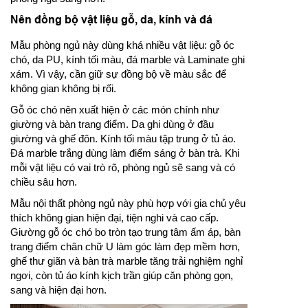
Nên đồng bộ vật liệu gỗ, da, kính và đá
Mẫu phòng ngủ này dùng khá nhiều vật liệu: gỗ óc
chó, da PU, kính tối màu, đá marble và Laminate ghi
xám. Vì vậy, cần giữ sự đồng bộ về màu sắc để
không gian không bị rối.
Gỗ óc chó nên xuất hiện ở các món chính như
giường và bàn trang điểm. Da ghi dùng ở đầu
giường và ghế đôn. Kính tối màu tập trung ở tủ áo.
Đá marble trắng dùng làm điểm sáng ở bàn trà. Khi
mỗi vật liệu có vai trò rõ, phòng ngủ sẽ sang và có
chiều sâu hơn.
Mẫu nội thất phòng ngủ này phù hợp với gia chủ yêu
thích không gian hiện đại, tiện nghi và cao cấp.
Giường gỗ óc chó bo tròn tạo trung tâm ấm áp, bàn
trang điểm chân chữ U làm góc làm đẹp mềm hơn,
ghế thư giãn và bàn trà marble tăng trải nghiệm nghỉ
ngơi, còn tủ áo kính kịch trần giúp căn phòng gọn,
sang và hiện đại hơn.