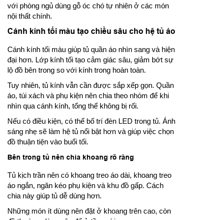
với phòng ngủ dùng gỗ óc chó tự nhiên ở các món
nội thất chính.
Cánh kính tối màu tạo chiều sâu cho hệ tủ áo
Cánh kính tối màu giúp tủ quần áo nhìn sang và hiện
đại hơn. Lớp kính tối tạo cảm giác sâu, giảm bớt sự
lộ đồ bên trong so với kính trong hoàn toàn.
Tuy nhiên, tủ kính vẫn cần được sắp xếp gọn. Quần
áo, túi xách và phụ kiện nên chia theo nhóm để khi
nhìn qua cánh kính, tổng thể không bị rối.
Nếu có điều kiện, có thể bố trí đèn LED trong tủ. Ánh
sáng nhẹ sẽ làm hệ tủ nổi bật hơn và giúp việc chọn
đồ thuận tiện vào buổi tối.
Bên trong tủ nên chia khoang rõ ràng
Tủ kịch trần nên có khoang treo áo dài, khoang treo
áo ngắn, ngăn kéo phụ kiện và khu đồ gấp. Cách
chia này giúp tủ dễ dùng hơn.
Những món ít dùng nên đặt ở khoang trên cao, còn