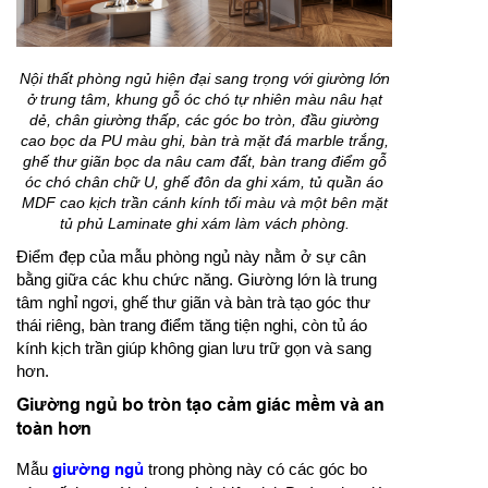
Nội thất phòng ngủ hiện đại sang trọng với giường lớn
ở trung tâm, khung gỗ óc chó tự nhiên màu nâu hạt
dẻ, chân giường thấp, các góc bo tròn, đầu giường
cao bọc da PU màu ghi, bàn trà mặt đá marble trắng,
ghế thư giãn bọc da nâu cam đất, bàn trang điểm gỗ
óc chó chân chữ U, ghế đôn da ghi xám, tủ quần áo
MDF cao kịch trần cánh kính tối màu và một bên mặt
tủ phủ Laminate ghi xám làm vách phòng.
Điểm đẹp của mẫu phòng ngủ này nằm ở sự cân
bằng giữa các khu chức năng. Giường lớn là trung
tâm nghỉ ngơi, ghế thư giãn và bàn trà tạo góc thư
thái riêng, bàn trang điểm tăng tiện nghi, còn tủ áo
kính kịch trần giúp không gian lưu trữ gọn và sang
hơn.
Giường ngủ bo tròn tạo cảm giác mềm và an
toàn hơn
Mẫu
giường ngủ
trong phòng này có các góc bo