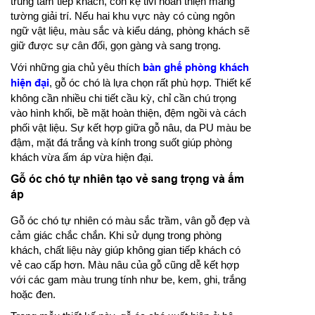
trung tâm tiếp khách, còn kệ tivi hoàn thiện mảng
tường giải trí. Nếu hai khu vực này có cùng ngôn
ngữ vật liệu, màu sắc và kiểu dáng, phòng khách sẽ
giữ được sự cân đối, gọn gàng và sang trọng.
Với những gia chủ yêu thích
bàn ghế phòng khách
hiện đại
, gỗ óc chó là lựa chọn rất phù hợp. Thiết kế
không cần nhiều chi tiết cầu kỳ, chỉ cần chú trọng
vào hình khối, bề mặt hoàn thiện, đệm ngồi và cách
phối vật liệu. Sự kết hợp giữa gỗ nâu, da PU màu be
đậm, mặt đá trắng và kính trong suốt giúp phòng
khách vừa ấm áp vừa hiện đại.
Gỗ óc chó tự nhiên tạo vẻ sang trọng và ấm
áp
Gỗ óc chó tự nhiên có màu sắc trầm, vân gỗ đẹp và
cảm giác chắc chắn. Khi sử dụng trong phòng
khách, chất liệu này giúp không gian tiếp khách có
vẻ cao cấp hơn. Màu nâu của gỗ cũng dễ kết hợp
với các gam màu trung tính như be, kem, ghi, trắng
hoặc đen.