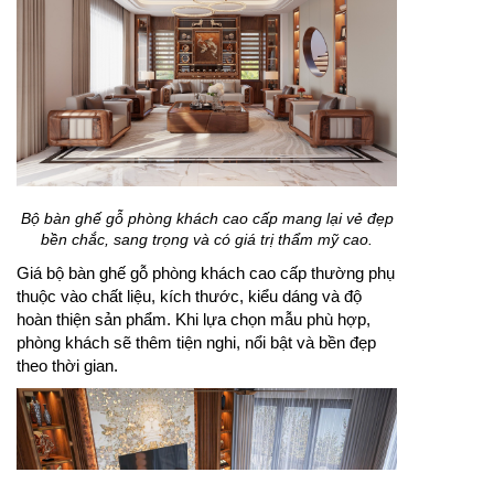
màu sắc hài hòa và nội thất tiện dụng.
Thiết kế phòng khách chung cư đẹp giúp không gian
sinh hoạt trở nên thoáng hơn dù diện tích không quá
lớn. Việc chọn nội thất gọn gàng, ánh sáng phù hợp
và điểm nhấn trang trí tinh tế sẽ giúp căn phòng đẹp
mắt hơn.
Bộ bàn ghế gỗ phòng khách cao cấp mang lại vẻ đẹp
bền chắc, sang trọng và có giá trị thẩm mỹ cao.