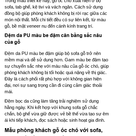
Trong mẫu thiết kế này, gỗ óc chó xuất hiện ở bộ
sofa, tab ghế, kệ tivi và vách ngăn. Cách sử dụng
đồng bộ giúp phòng khách không bị rời rạc giữa các
món nội thất. Mỗi chi tiết đều có sự liên kết, từ màu
gỗ, bề mặt veneer nu đến cánh kính trang trí.
Đệm da PU màu be đậm cân bằng sắc nâu
của gỗ
Đệm da PU màu be đậm giúp bộ sofa gỗ trở nên
mềm mại và dễ sử dụng hơn. Gam màu be đậm tạo
sự chuyển sắc nhẹ với màu nâu của gỗ óc chó, giúp
phòng khách không bị tối hoặc quá nặng về thị giác.
Đây là cách phối rất phù hợp với không gian hiện
đại, nơi sự sang trọng cần đi cùng cảm giác thoải
mái.
Đệm bọc da cũng làm tăng trải nghiệm sử dụng
hằng ngày. Khi kết hợp với khung sofa gỗ chắc
chắn, bộ ghế vừa giữ được vẻ bề thế vừa tạo sự êm
ái khi tiếp khách, đọc sách hoặc sinh hoạt gia đình.
Mẫu phòng khách gỗ óc chó với sofa,