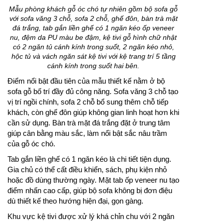
Mẫu phòng khách gỗ óc chó tự nhiên gồm bộ sofa gỗ
với sofa văng 3 chỗ, sofa 2 chỗ, ghế đôn, bàn trà mặt
đá trắng, tab gắn liền ghế có 1 ngăn kéo ốp veneer
nu, đệm da PU màu be đậm, kệ tivi gỗ hình chữ nhật
có 2 ngăn tủ cánh kính trong suốt, 2 ngăn kéo nhỏ,
hộc tủ và vách ngăn sát kệ tivi với kệ trang trí 5 tầng
cánh kính trong suốt hai bên.
Điểm nổi bật đầu tiên của mẫu thiết kế nằm ở bộ
sofa gỗ bố trí đầy đủ công năng. Sofa văng 3 chỗ tạo
vị trí ngồi chính, sofa 2 chỗ bổ sung thêm chỗ tiếp
khách, còn ghế đôn giúp không gian linh hoạt hơn khi
cần sử dụng. Bàn trà mặt đá trắng đặt ở trung tâm
giúp cân bằng màu sắc, làm nổi bật sắc nâu trầm
của gỗ óc chó.
Tab gắn liền ghế có 1 ngăn kéo là chi tiết tiện dụng.
Gia chủ có thể cất điều khiển, sách, phụ kiện nhỏ
hoặc đồ dùng thường ngày. Mặt tab ốp veneer nu tạo
điểm nhấn cao cấp, giúp bộ sofa không bị đơn điệu
dù thiết kế theo hướng hiện đại, gọn gàng.
Khu vực kệ tivi được xử lý khá chỉn chu với 2 ngăn