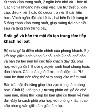
tủ cánh kính trong suốt, 2 ngăn kéo nhỏ và 1 hộc tủ.
Cách chia khoang này giúp việc lưu trữ thiết bị, dây
cáp, điều khiển hoặc đồ decor trở nên thuận tiện
hơn. Vách ngăn đặt sát kệ tivi, hai bên là kệ trang trí
5 tầng cánh kính trong suốt, giúp mảng tivi có chiều
sâu và tăng tính trưng bày.
Sofa gỗ và bàn trà mặt đá tạo trung tâm tiếp
khách nổi bật
Bộ sofa gỗ là điểm nhấn chính của phòng khách. Sự
kết hợp giữa sofa văng 3 chỗ, sofa 2 chỗ, ghế đôn
và bàn trà tạo nên bố cục tiếp khách đầy đủ, phù
hợp với gia đình thường xuyên sinh hoạt chung hoặc
đón khách. Các phần ghế được phối đệm da PU
màu be đậm nên tổng thể vừa sang vừa mềm mại.
Bàn trà mặt đá trắng giúp khu vực trung tâm sáng
hơn. Chất liệu đá tạo sự tương phản với gỗ óc chó
màu nâu, đồng thời giúp bộ bàn ghế có thêm vẻ hiện
đại. Đây là cách phối phù hợp với phòng khách cao
cấp nhưng vẫn giữ cảm giác ấm áp.