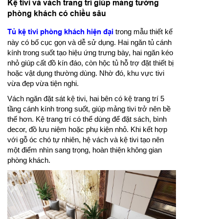
Kệ tivi và vách trang trí giúp mảng tường
phòng khách có chiều sâu
Tủ kệ tivi phòng khách hiện đại
trong mẫu thiết kế
này có bố cục gọn và dễ sử dụng. Hai ngăn tủ cánh
kính trong suốt tạo hiệu ứng trưng bày, hai ngăn kéo
nhỏ giúp cất đồ kín đáo, còn hộc tủ hỗ trợ đặt thiết bị
hoặc vật dụng thường dùng. Nhờ đó, khu vực tivi
vừa đẹp vừa tiện nghi.
Vách ngăn đặt sát kệ tivi, hai bên có kệ trang trí 5
tầng cánh kính trong suốt, giúp mảng tivi trở nên bề
thế hơn. Kệ trang trí có thể dùng để đặt sách, bình
decor, đồ lưu niệm hoặc phụ kiện nhỏ. Khi kết hợp
với gỗ óc chó tự nhiên, hệ vách và kệ tivi tạo nên
một điểm nhìn sang trọng, hoàn thiện không gian
phòng khách.