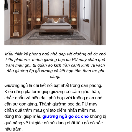
Mẫu thiết kế phòng ngủ nhỏ đẹp với giường gỗ óc chó
kiểu platform, thành giường bọc da PU may chần quả
trám màu ghi, tủ quần áo kịch trần cánh kính và vách
đầu giường ốp gỗ xương cá kết hợp tấm than tre ghi
sáng.
Giường ngủ là chi tiết nổi bật nhất trong căn phòng.
Kiểu dáng platform giúp giường có cảm giác thấp,
chắc chắn và hiện đại, phù hợp với không gian nhỏ
cần sự gọn gàng. Thành giường bọc da PU may
chần quả trám màu ghi tạo điểm nhấn mềm mại,
đồng thời giúp mẫu
giường ngủ gỗ óc chó
không bị
quá nặng về thị giác dù sử dụng chất liệu gỗ có sắc
nâu trầm.