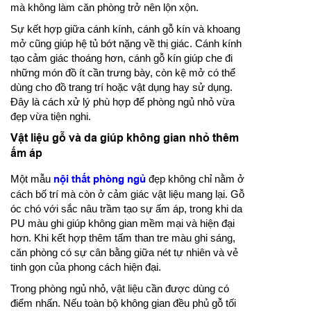
mà không làm căn phòng trở nên lộn xộn.
Sự kết hợp giữa cánh kính, cánh gỗ kín và khoang
mở cũng giúp hệ tủ bớt nặng về thị giác. Cánh kính
tạo cảm giác thoáng hơn, cánh gỗ kín giúp che đi
những món đồ ít cần trưng bày, còn kệ mở có thể
dùng cho đồ trang trí hoặc vật dụng hay sử dụng.
Đây là cách xử lý phù hợp để phòng ngủ nhỏ vừa
đẹp vừa tiện nghi.
Vật liệu gỗ và da giúp không gian nhỏ thêm
ấm áp
Một mẫu
nội thất phòng ngủ
đẹp không chỉ nằm ở
cách bố trí mà còn ở cảm giác vật liệu mang lại. Gỗ
óc chó với sắc nâu trầm tạo sự ấm áp, trong khi da
PU màu ghi giúp không gian mềm mại và hiện đại
hơn. Khi kết hợp thêm tấm than tre màu ghi sáng,
căn phòng có sự cân bằng giữa nét tự nhiên và vẻ
tinh gọn của phong cách hiện đại.
Trong phòng ngủ nhỏ, vật liệu cần được dùng có
điểm nhấn. Nếu toàn bộ không gian đều phủ gỗ tối