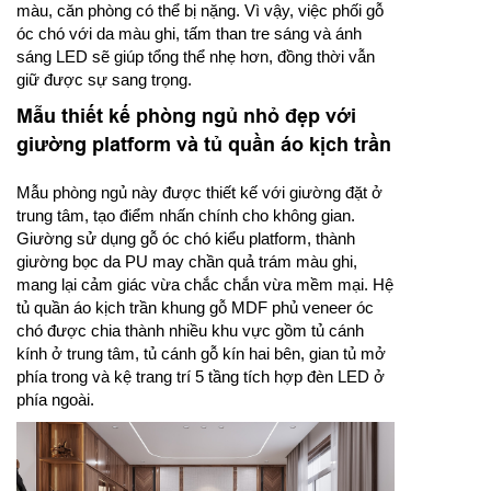
màu, căn phòng có thể bị nặng. Vì vậy, việc phối gỗ
óc chó với da màu ghi, tấm than tre sáng và ánh
sáng LED sẽ giúp tổng thể nhẹ hơn, đồng thời vẫn
giữ được sự sang trọng.
Mẫu thiết kế phòng ngủ nhỏ đẹp với
giường platform và tủ quần áo kịch trần
Mẫu phòng ngủ này được thiết kế với giường đặt ở
trung tâm, tạo điểm nhấn chính cho không gian.
Giường sử dụng gỗ óc chó kiểu platform, thành
giường bọc da PU may chần quả trám màu ghi,
mang lại cảm giác vừa chắc chắn vừa mềm mại. Hệ
tủ quần áo kịch trần khung gỗ MDF phủ veneer óc
chó được chia thành nhiều khu vực gồm tủ cánh
kính ở trung tâm, tủ cánh gỗ kín hai bên, gian tủ mở
phía trong và kệ trang trí 5 tầng tích hợp đèn LED ở
phía ngoài.