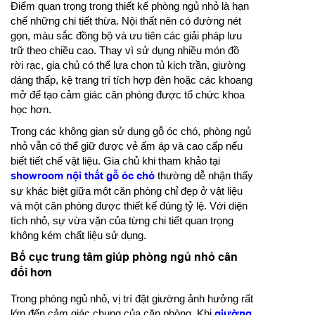
Điểm quan trọng trong thiết kế phòng ngủ nhỏ là hạn
chế những chi tiết thừa. Nội thất nên có đường nét
gọn, màu sắc đồng bộ và ưu tiên các giải pháp lưu
trữ theo chiều cao. Thay vì sử dụng nhiều món đồ
rời rạc, gia chủ có thể lựa chọn tủ kịch trần, giường
dáng thấp, kệ trang trí tích hợp đèn hoặc các khoang
mở để tạo cảm giác căn phòng được tổ chức khoa
học hơn.
Trong các không gian sử dụng gỗ óc chó, phòng ngủ
nhỏ vẫn có thể giữ được vẻ ấm áp và cao cấp nếu
biết tiết chế vật liệu. Gia chủ khi tham khảo tại
showroom nội thất gỗ óc chó
thường dễ nhận thấy
sự khác biệt giữa một căn phòng chỉ đẹp ở vật liệu
và một căn phòng được thiết kế đúng tỷ lệ. Với diện
tích nhỏ, sự vừa vặn của từng chi tiết quan trọng
không kém chất liệu sử dụng.
Bố cục trung tâm giúp phòng ngủ nhỏ cân
đối hơn
Trong phòng ngủ nhỏ, vị trí đặt giường ảnh hưởng rất
lớn đến cảm giác chung của căn phòng. Khi
giường