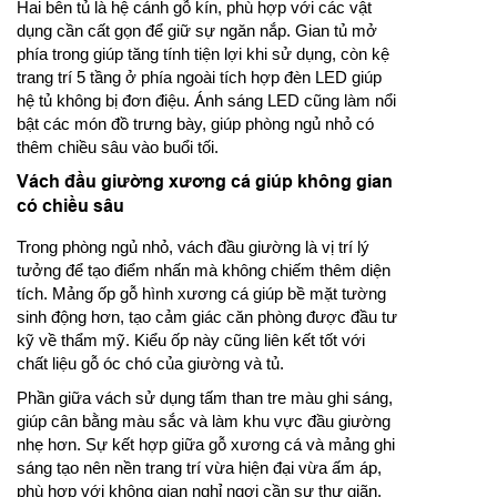
Hai bên tủ là hệ cánh gỗ kín, phù hợp với các vật
dụng cần cất gọn để giữ sự ngăn nắp. Gian tủ mở
phía trong giúp tăng tính tiện lợi khi sử dụng, còn kệ
trang trí 5 tầng ở phía ngoài tích hợp đèn LED giúp
hệ tủ không bị đơn điệu. Ánh sáng LED cũng làm nổi
bật các món đồ trưng bày, giúp phòng ngủ nhỏ có
thêm chiều sâu vào buổi tối.
Vách đầu giường xương cá giúp không gian
có chiều sâu
Trong phòng ngủ nhỏ, vách đầu giường là vị trí lý
tưởng để tạo điểm nhấn mà không chiếm thêm diện
tích. Mảng ốp gỗ hình xương cá giúp bề mặt tường
sinh động hơn, tạo cảm giác căn phòng được đầu tư
kỹ về thẩm mỹ. Kiểu ốp này cũng liên kết tốt với
chất liệu gỗ óc chó của giường và tủ.
Phần giữa vách sử dụng tấm than tre màu ghi sáng,
giúp cân bằng màu sắc và làm khu vực đầu giường
nhẹ hơn. Sự kết hợp giữa gỗ xương cá và mảng ghi
sáng tạo nên nền trang trí vừa hiện đại vừa ấm áp,
phù hợp với không gian nghỉ ngơi cần sự thư giãn.