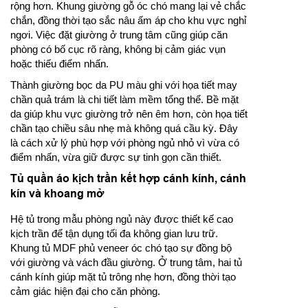
rộng hơn. Khung giường gỗ óc chó mang lại vẻ chắc
chắn, đồng thời tạo sắc nâu ấm áp cho khu vực nghỉ
ngơi. Việc đặt giường ở trung tâm cũng giúp căn
phòng có bố cục rõ ràng, không bị cảm giác vụn
hoặc thiếu điểm nhấn.
Thành giường bọc da PU màu ghi với họa tiết may
chần quả trám là chi tiết làm mềm tổng thể. Bề mặt
da giúp khu vực giường trở nên êm hơn, còn họa tiết
chần tạo chiều sâu nhẹ mà không quá cầu kỳ. Đây
là cách xử lý phù hợp với phòng ngủ nhỏ vì vừa có
điểm nhấn, vừa giữ được sự tinh gọn cần thiết.
Tủ quần áo kịch trần kết hợp cánh kính, cánh
kín và khoang mở
Hệ tủ trong mẫu phòng ngủ này được thiết kế cao
kịch trần để tận dụng tối đa không gian lưu trữ.
Khung tủ MDF phủ veneer óc chó tạo sự đồng bộ
với giường và vách đầu giường. Ở trung tâm, hai tủ
cánh kính giúp mặt tủ trông nhẹ hơn, đồng thời tạo
cảm giác hiện đại cho căn phòng.