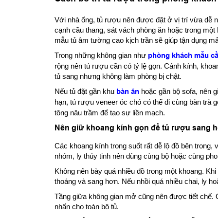
Với nhà ống, tủ rượu nên được đặt ở vị trí vừa dễ nh
cạnh cầu thang, sát vách phòng ăn hoặc trong một 
mẫu tủ âm tường cao kịch trần sẽ giúp tận dụng mả
Trong những không gian như
phòng khách mẫu cầ
rộng nên tủ rượu cần có tỷ lệ gọn. Cánh kính, kh
tủ sang nhưng không làm phòng bị chật.
Nếu tủ đặt gần khu
bàn ăn
hoặc gần bộ sofa, nên g
hạn, tủ rượu veneer óc chó có thể đi cùng bàn trà g
tông nâu trầm để tạo sự liền mạch.
Nên giữ khoang kính gọn để tủ rượu sang 
Các khoang kính trong suốt rất dễ lộ đồ bên trong,
nhóm, ly thủy tinh nên dùng cùng bộ hoặc cùng ph
Không nên bày quá nhiều đồ trong một khoang. Khi 
thoáng và sang hơn. Nếu nhồi quá nhiều chai, ly ho
Tầng giữa không gian mở cũng nên được tiết chế. Ch
nhấn cho toàn bộ tủ.