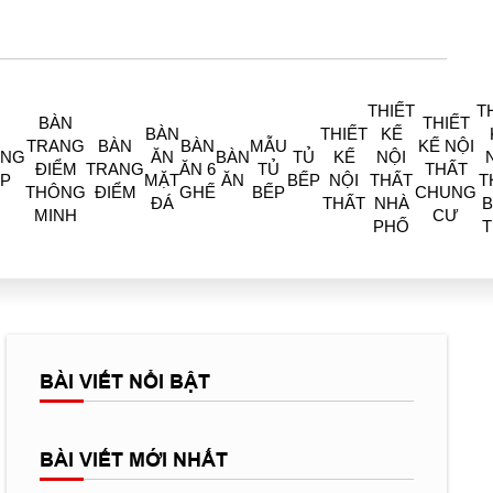
THIẾT
T
BÀN
THIẾT
BÀN
THIẾT
KẾ
TRANG
BÀN
BÀN
MẪU
KẾ NỘI
ÒNG
ĂN
BÀN
TỦ
KẾ
NỘI
ĐIỂM
TRANG
ĂN 6
TỦ
THẤT
P
MẶT
ĂN
BẾP
NỘI
THẤT
T
THÔNG
ĐIỂM
GHẾ
BẾP
CHUNG
ĐÁ
THẤT
NHÀ
B
MINH
CƯ
PHỐ
BÀI VIẾT NỔI BẬT
BÀI VIẾT MỚI NHẤT