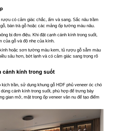
ấp
 rượu có cảm giác chắc, ấm và sang. Sắc nâu trầm
 gỗ, bàn trà gỗ hoặc các mảng ốp tường màu nâu.
ông bị đơn điệu. Khi đặt cạnh cánh kính trong suốt,
ấm của gỗ và độ nhẹ của kính.
, kính hoặc sơn tường màu kem, tủ rượu gỗ sẫm màu
iều sâu hơn, bớt lạnh và có cảm giác sang trọng rõ
 cánh kính trong suốt
 kịch trần, sử dụng khung gỗ HDF phủ veneer óc chó
 dùng cánh kính trong suốt, phù hợp để trưng bày
ng gian mở, mặt trong ốp veneer vân nu để tạo điểm