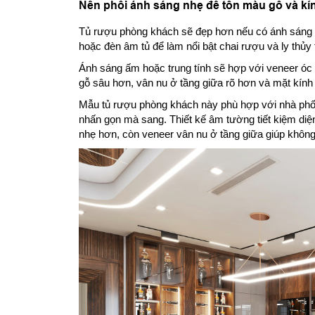
Nên phối ánh sáng nhẹ để tôn màu gỗ và kí
Tủ rượu phòng khách sẽ đẹp hơn nếu có ánh sáng p
hoặc đèn âm tủ để làm nổi bật chai rượu và ly thủy 
Ánh sáng ấm hoặc trung tính sẽ hợp với veneer óc
gỗ sâu hơn, vân nu ở tầng giữa rõ hơn và mặt kính
Mẫu tủ rượu phòng khách này phù hợp với nhà phố
nhấn gọn mà sang. Thiết kế âm tường tiết kiệm diện 
nhẹ hơn, còn veneer vân nu ở tầng giữa giúp không 