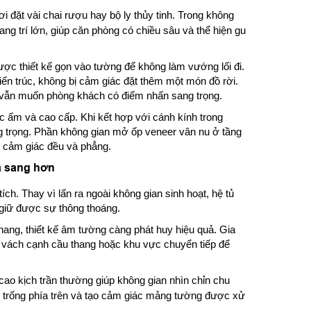
i đặt vài chai rượu hay bộ ly thủy tinh. Trong không
ng trí lớn, giúp căn phòng có chiều sâu và thể hiện gu
ợc thiết kế gọn vào tường để không làm vướng lối đi.
iến trúc, không bị cảm giác đặt thêm một món đồ rời.
mà vẫn muốn phòng khách có điểm nhấn sang trọng.
 ấm và cao cấp. Khi kết hợp với cánh kính trong
g trọng. Phần không gian mở ốp veneer vân nu ở tầng
h cảm giác đều và phẳng.
à sang hơn
ích. Thay vì lấn ra ngoài không gian sinh hoạt, hệ tủ
giữ được sự thông thoáng.
ang, thiết kế âm tường càng phát huy hiệu quả. Gia
 vách cạnh cầu thang hoặc khu vực chuyển tiếp để
 cao kịch trần thường giúp không gian nhìn chỉn chu
g trống phía trên và tạo cảm giác mảng tường được xử