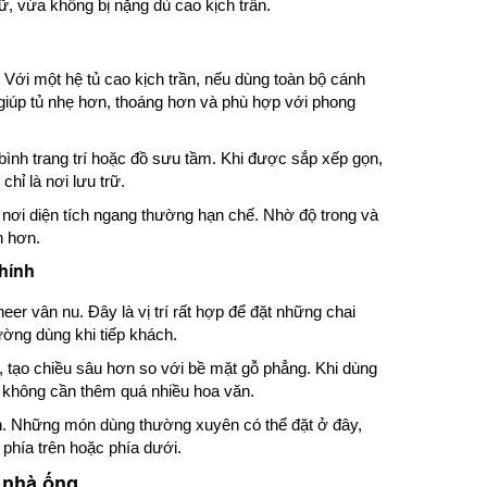
ữ, vừa không bị nặng dù cao kịch trần.
. Với một hệ tủ cao kịch trần, nếu dùng toàn bộ cánh
 giúp tủ nhẹ hơn, thoáng hơn và phù hợp với phong
bình trang trí hoặc đồ sưu tầm. Khi được sắp xếp gọn,
chỉ là nơi lưu trữ.
nơi diện tích ngang thường hạn chế. Nhờ độ trong và
h hơn.
hính
r vân nu. Đây là vị trí rất hợp để đặt những chai
ường dùng khi tiếp khách.
 tạo chiều sâu hơn so với bề mặt gỗ phẳng. Khi dùng
mà không cần thêm quá nhiều hoa văn.
ơn. Những món dùng thường xuyên có thể đặt ở đây,
 phía trên hoặc phía dưới.
 nhà ống