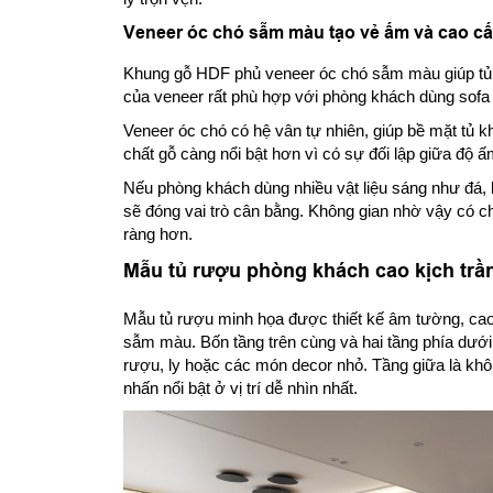
Veneer óc chó sẫm màu tạo vẻ ấm và cao c
Khung gỗ HDF phủ veneer óc chó sẫm màu giúp tủ
của veneer rất phù hợp với phòng khách dùng sofa
Veneer óc chó có hệ vân tự nhiên, giúp bề mặt tủ kh
chất gỗ càng nổi bật hơn vì có sự đối lập giữa độ 
Nếu phòng khách dùng nhiều vật liệu sáng như đá
sẽ đóng vai trò cân bằng. Không gian nhờ vậy có ch
ràng hơn.
Mẫu tủ rượu phòng khách cao kịch trần
Mẫu tủ rượu minh họa được thiết kế âm tường, cao
sẫm màu. Bốn tầng trên cùng và hai tầng phía dưới
rượu, ly hoặc các món decor nhỏ. Tầng giữa là khô
nhấn nổi bật ở vị trí dễ nhìn nhất.