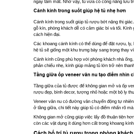
ngay tầm mắt. Nhờ vậy, tủ vừa có công năng lưu tr
Cánh kính trong suốt giúp hệ tủ nhẹ hơn
Cánh kính trong suốt giúp tủ rượu bớt nặng thị giác
gỗ kín, phòng khách dễ có cảm giác bí và tối. Kính
cách hiện đại.
Các khoang cánh kính có thể dùng để đặt rượu, ly, 
hệ tủ sẽ giống một khu trưng bày sang trọng thay vì 
Cánh kính cũng phù hợp với phòng khách nhà ống, 
phản chiếu nhẹ, kính giúp mảng tủ lớn trở nên than
Tầng giữa ốp veneer vân nu tạo điểm nhìn c
Tầng giữa của tủ được để không gian mở và ốp venee
rượu đẹp, bình decor, tượng nhỏ hoặc một bộ ly th
Veneer vân nu có đường vân chuyển động tự nhiên,
ở tầng giữa, chi tiết này giúp tủ có điểm nhấn rõ 
Không gian mở cũng giúp việc lấy đồ thuận tiện h
còn các vật dụng ít dùng hơn cất trong khoang kính
Cách bố trí tủ rượu trong phòng khách