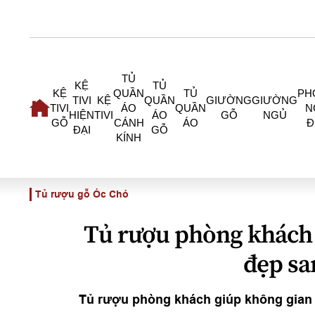
TỦ
KỆ
TỦ
KỆ
QUẦN
TỦ
PH
TIVI
KỆ
QUẦN
GIƯỜNG
GIƯỜNG
TIVI
ÁO
QUẦN
N
HIỆN
TIVI
ÁO
GỖ
NGỦ
GỖ
CÁNH
ÁO
Đ
ĐẠI
GỖ
KÍNH
Tủ rượu gỗ Óc Chó
Tủ rượu phòng khách 
đẹp sa
Tủ rượu phòng khách giúp không gian 