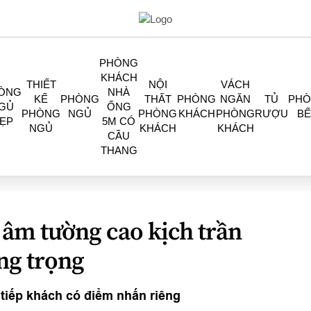
PHÒNG
KHÁCH
THIẾT
NỘI
VÁCH
ÒNG
NHÀ
KẾ
PHÒNG
THẤT
PHÒNG
NGĂN
TỦ
PH
GỦ
ỐNG
PHÒNG
NGỦ
PHÒNG
KHÁCH
PHÒNG
RƯỢU
BẾ
ẸP
5M CÓ
NGỦ
KHÁCH
KHÁCH
CẦU
THANG
âm tường cao kịch trần
ng trọng
tiếp khách có điểm nhấn riêng