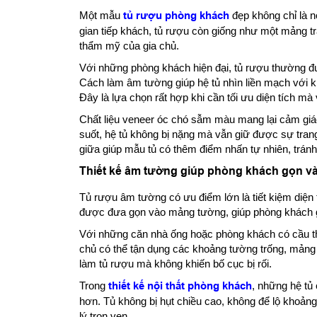
Một mẫu
tủ rượu phòng khách
đẹp không chỉ là nơ
gian tiếp khách, tủ rượu còn giống như một mảng tra
thẩm mỹ của gia chủ.
Với những phòng khách hiện đại, tủ rượu thường đư
Cách làm âm tường giúp hệ tủ nhìn liền mạch với k
Đây là lựa chọn rất hợp khi cần tối ưu diện tích 
Chất liệu veneer óc chó sẫm màu mang lại cảm giác
suốt, hệ tủ không bị nặng mà vẫn giữ được sự tran
giữa giúp mẫu tủ có thêm điểm nhấn tự nhiên, trán
Thiết kế âm tường giúp phòng khách gọn v
Tủ rượu âm tường có ưu điểm lớn là tiết kiệm diện t
được đưa gọn vào mảng tường, giúp phòng khách 
Với những căn nhà ống hoặc phòng khách có cầu th
chủ có thể tận dụng các khoảng tường trống, mảng
làm tủ rượu mà không khiến bố cục bị rối.
Trong
thiết kế nội thất phòng khách
, những hệ tủ
hơn. Tủ không bị hụt chiều cao, không để lộ khoản
lý trọn vẹn.