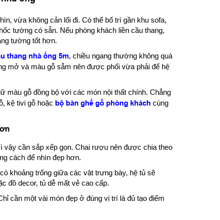
ìn, vừa không cản lối đi. Có thể bố trí gần khu sofa,
hốc tường có sẵn. Nếu phòng khách liền cầu thang,
ng tường tốt hơn.
u thang nhà ống 5m
, chiều ngang thường không quá
oang mở và màu gỗ sẫm nên được phối vừa phải để hệ
iữ màu gỗ đồng bộ với các món nội thất chính. Chẳng
ỗ, kệ tivi gỗ hoặc
bộ bàn ghế gỗ phòng khách
cùng
hơn
 vì vậy cần sắp xếp gọn. Chai rượu nên được chia theo
ong cách để nhìn đẹp hơn.
có khoảng trống giữa các vật trưng bày, hệ tủ sẽ
ặc đồ decor, tủ dễ mất vẻ cao cấp.
ỉ cần một vài món đẹp ở đúng vị trí là đủ tạo điểm