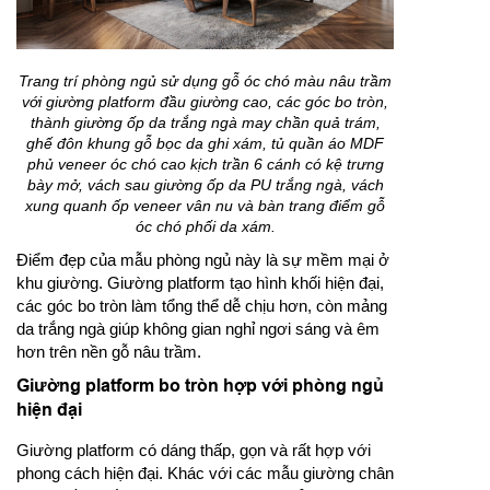
Trang trí phòng ngủ sử dụng gỗ óc chó màu nâu trầm
với giường platform đầu giường cao, các góc bo tròn,
thành giường ốp da trắng ngà may chần quả trám,
ghế đôn khung gỗ bọc da ghi xám, tủ quần áo MDF
phủ veneer óc chó cao kịch trần 6 cánh có kệ trưng
bày mở, vách sau giường ốp da PU trắng ngà, vách
xung quanh ốp veneer vân nu và bàn trang điểm gỗ
óc chó phối da xám.
Điểm đẹp của mẫu phòng ngủ này là sự mềm mại ở
khu giường. Giường platform tạo hình khối hiện đại,
các góc bo tròn làm tổng thể dễ chịu hơn, còn mảng
da trắng ngà giúp không gian nghỉ ngơi sáng và êm
hơn trên nền gỗ nâu trầm.
Giường platform bo tròn hợp với phòng ngủ
hiện đại
Giường platform có dáng thấp, gọn và rất hợp với
phong cách hiện đại. Khác với các mẫu giường chân