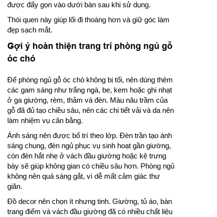
được đẩy gọn vào dưới bàn sau khi sử dụng.
Thói quen này giúp lối đi thoáng hơn và giữ góc làm
đẹp sạch mắt.
Gợi ý hoàn thiện trang trí phòng ngủ gỗ
óc chó
Để phòng ngủ gỗ óc chó không bị tối, nên dùng thêm
các gam sáng như trắng ngà, be, kem hoặc ghi nhạt
ở ga giường, rèm, thảm và đèn. Màu nâu trầm của
gỗ đã đủ tạo chiều sâu, nên các chi tiết vải và da nên
làm nhiệm vụ cân bằng.
Ánh sáng nên được bố trí theo lớp. Đèn trần tạo ánh
sáng chung, đèn ngủ phục vụ sinh hoạt gần giường,
còn đèn hắt nhẹ ở vách đầu giường hoặc kệ trưng
bày sẽ giúp không gian có chiều sâu hơn. Phòng ngủ
không nên quá sáng gắt, vì dễ mất cảm giác thư
giãn.
Đồ decor nên chọn ít nhưng tinh. Giường, tủ áo, bàn
trang điểm và vách đầu giường đã có nhiều chất liệu