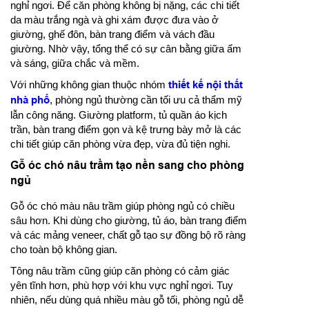
nghỉ ngơi. Để căn phòng không bị nặng, các chi tiết
da màu trắng ngà và ghi xám được đưa vào ở
giường, ghế đôn, bàn trang điểm và vách đầu
giường. Nhờ vậy, tổng thể có sự cân bằng giữa ấm
và sáng, giữa chắc và mềm.
Với những không gian thuộc nhóm
thiết kế nội thất
nhà phố
, phòng ngủ thường cần tối ưu cả thẩm mỹ
lẫn công năng. Giường platform, tủ quần áo kịch
trần, bàn trang điểm gọn và kệ trưng bày mở là các
chi tiết giúp căn phòng vừa đẹp, vừa đủ tiện nghi.
Gỗ óc chó nâu trầm tạo nền sang cho phòng
ngủ
Gỗ óc chó màu nâu trầm giúp phòng ngủ có chiều
sâu hơn. Khi dùng cho giường, tủ áo, bàn trang điểm
và các mảng veneer, chất gỗ tạo sự đồng bộ rõ ràng
cho toàn bộ không gian.
Tông nâu trầm cũng giúp căn phòng có cảm giác
yên tĩnh hơn, phù hợp với khu vực nghỉ ngơi. Tuy
nhiên, nếu dùng quá nhiều màu gỗ tối, phòng ngủ dễ