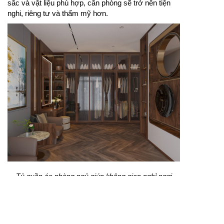
sắc và vật liệu phù hợp, căn phòng sẽ trở nên tiện
nghi, riêng tư và thẩm mỹ hơn.
Tủ quần áo phòng ngủ giúp không gian nghỉ ngơi
thêm ngăn nắp, sạch sẽ và khoa học.
Tủ quần áo phòng ngủ là món nội thất quan trọng
giúp lưu trữ quần áo, phụ kiện và đồ dùng cá nhân
một cách gọn gàng. Thiết kế tủ cần có kích thước