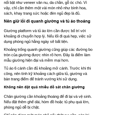
nổi bật như veneer vân nu, da chần, gỗ óc chó. Vì
vậy, chỉ cần thêm một vài món nhỏ như bình hoa,
sách, khay trang sức hoặc đèn ngủ đẹp là đủ.
Nên giữ lối đi quanh giường và tủ áo thoáng
Giường platform và tủ áo lớn cần được bố trí với
khoảng di chuyển hợp lý. Nếu lối đi quá hẹp, việc sử
dụng phòng ngủ hằng ngày sẽ bất tiện.
Khoảng trống quanh giường cũng giúp các đường bo
tròn của giường được nhìn rõ hơn. Đây là điểm làm
mẫu giường hiện đại và mềm mại hơn.
Tủ áo 6 cánh cần đủ khoảng mở cánh. Trước khi thi
công, nên tính kỹ khoảng cách giữa tủ, giường và
bàn trang điểm để tránh vướng khi sử dụng.
Không nên đặt quá nhiều đồ sát chân giường
Chân giường cần khoảng thoáng để đi lại và vệ sinh.
Nếu đặt thêm ghế dài, hòm đồ hoặc tủ phụ quá lớn,
phòng ngủ dễ bị chật.