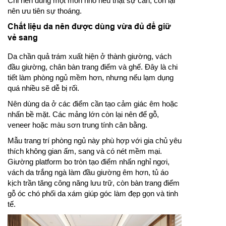
Chỉ nên dùng một món nhỏ nếu thật sự cần, còn lại
nên ưu tiên sự thoáng.
Chất liệu da nên được dùng vừa đủ để giữ
vẻ sang
Da chần quả trám xuất hiện ở thành giường, vách
đầu giường, chân bàn trang điểm và ghế. Đây là chi
tiết làm phòng ngủ mềm hơn, nhưng nếu lạm dụng
quá nhiều sẽ dễ bị rối.
Nên dùng da ở các điểm cần tạo cảm giác êm hoặc
nhấn bề mặt. Các mảng lớn còn lại nên để gỗ,
veneer hoặc màu sơn trung tính cân bằng.
Mẫu trang trí phòng ngủ này phù hợp với gia chủ yêu
thích không gian ấm, sang và có nét mềm mại.
Giường platform bo tròn tạo điểm nhấn nghỉ ngơi,
vách da trắng ngà làm đầu giường êm hơn, tủ áo
kịch trần tăng công năng lưu trữ, còn bàn trang điểm
gỗ óc chó phối da xám giúp góc làm đẹp gọn và tinh
tế.