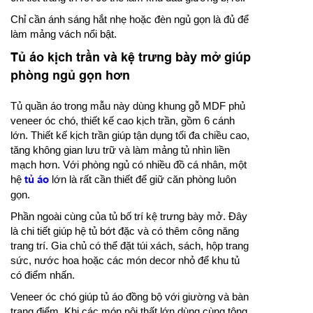
Chỉ cần ánh sáng hắt nhẹ hoặc đèn ngủ gọn là đủ để
làm mảng vách nổi bật.
Tủ áo kịch trần và kệ trưng bày mở giúp
phòng ngủ gọn hơn
Tủ quần áo trong mẫu này dùng khung gỗ MDF phủ
veneer óc chó, thiết kế cao kịch trần, gồm 6 cánh
lớn. Thiết kế kịch trần giúp tận dụng tối đa chiều cao,
tăng không gian lưu trữ và làm mảng tủ nhìn liền
mạch hơn. Với phòng ngủ có nhiều đồ cá nhân, một
hệ
tủ áo
lớn là rất cần thiết để giữ căn phòng luôn
gọn.
Phần ngoài cùng của tủ bố trí kệ trưng bày mở. Đây
là chi tiết giúp hệ tủ bớt đặc và có thêm công năng
trang trí. Gia chủ có thể đặt túi xách, sách, hộp trang
sức, nước hoa hoặc các món decor nhỏ để khu tủ
có điểm nhấn.
Veneer óc chó giúp tủ áo đồng bộ với giường và bàn
trang điểm. Khi các món nội thất lớn dùng cùng tông