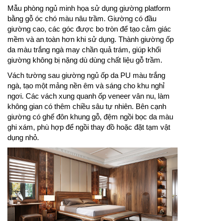
Mẫu phòng ngủ minh họa sử dụng giường platform
bằng gỗ óc chó màu nâu trầm. Giường có đầu
giường cao, các góc được bo tròn để tạo cảm giác
mềm và an toàn hơn khi sử dụng. Thành giường ốp
da màu trắng ngà may chần quả trám, giúp khối
giường không bị nặng dù dùng chất liệu gỗ trầm.
Vách tường sau giường ngủ ốp da PU màu trắng
ngà, tạo một mảng nền êm và sáng cho khu nghỉ
ngơi. Các vách xung quanh ốp veneer vân nu, làm
không gian có thêm chiều sâu tự nhiên. Bên cạnh
giường có ghế đôn khung gỗ, đệm ngồi bọc da màu
ghi xám, phù hợp để ngồi thay đồ hoặc đặt tạm vật
dụng nhỏ.