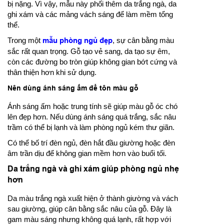
bị nặng. Vì vậy, mẫu này phối thêm da trắng ngà, da
ghi xám và các mảng vách sáng để làm mềm tổng
thể.
Trong một
mẫu phòng ngủ đẹp
, sự cân bằng màu
sắc rất quan trọng. Gỗ tạo vẻ sang, da tạo sự êm,
còn các đường bo tròn giúp không gian bớt cứng và
thân thiện hơn khi sử dụng.
Nên dùng ánh sáng ấm để tôn màu gỗ
Ánh sáng ấm hoặc trung tính sẽ giúp màu gỗ óc chó
lên đẹp hơn. Nếu dùng ánh sáng quá trắng, sắc nâu
trầm có thể bị lạnh và làm phòng ngủ kém thư giãn.
Có thể bố trí đèn ngủ, đèn hắt đầu giường hoặc đèn
âm trần dịu để không gian mềm hơn vào buổi tối.
Da trắng ngà và ghi xám giúp phòng ngủ nhẹ
hơn
Da màu trắng ngà xuất hiện ở thành giường và vách
sau giường, giúp cân bằng sắc nâu của gỗ. Đây là
gam màu sáng nhưng không quá lạnh, rất hợp với