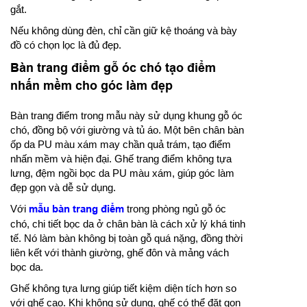
gắt.
Nếu không dùng đèn, chỉ cần giữ kệ thoáng và bày
đồ có chọn lọc là đủ đẹp.
Bàn trang điểm gỗ óc chó tạo điểm
nhấn mềm cho góc làm đẹp
Bàn trang điểm trong mẫu này sử dụng khung gỗ óc
chó, đồng bộ với giường và tủ áo. Một bên chân bàn
ốp da PU màu xám may chần quả trám, tạo điểm
nhấn mềm và hiện đại. Ghế trang điểm không tựa
lưng, đệm ngồi bọc da PU màu xám, giúp góc làm
đẹp gọn và dễ sử dụng.
Với
mẫu bàn trang điểm
trong phòng ngủ gỗ óc
chó, chi tiết bọc da ở chân bàn là cách xử lý khá tinh
tế. Nó làm bàn không bị toàn gỗ quá nặng, đồng thời
liên kết với thành giường, ghế đôn và mảng vách
bọc da.
Ghế không tựa lưng giúp tiết kiệm diện tích hơn so
với ghế cao. Khi không sử dụng, ghế có thể đặt gọn