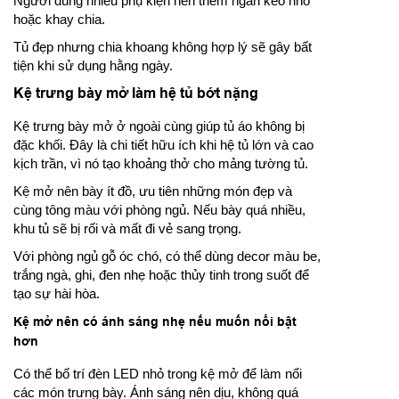
Người dùng nhiều phụ kiện nên thêm ngăn kéo nhỏ
hoặc khay chia.
Tủ đẹp nhưng chia khoang không hợp lý sẽ gây bất
tiện khi sử dụng hằng ngày.
Kệ trưng bày mở làm hệ tủ bớt nặng
Kệ trưng bày mở ở ngoài cùng giúp tủ áo không bị
đặc khối. Đây là chi tiết hữu ích khi hệ tủ lớn và cao
kịch trần, vì nó tạo khoảng thở cho mảng tường tủ.
Kệ mở nên bày ít đồ, ưu tiên những món đẹp và
cùng tông màu với phòng ngủ. Nếu bày quá nhiều,
khu tủ sẽ bị rối và mất đi vẻ sang trọng.
Với phòng ngủ gỗ óc chó, có thể dùng decor màu be,
trắng ngà, ghi, đen nhẹ hoặc thủy tinh trong suốt để
tạo sự hài hòa.
Kệ mở nên có ánh sáng nhẹ nếu muốn nổi bật
hơn
Có thể bố trí đèn LED nhỏ trong kệ mở để làm nổi
các món trưng bày. Ánh sáng nên dịu, không quá